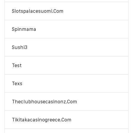
Slotspalacesuomi.com
Spinmama
Sushi3
Test
Texs
Theclubhousecasinonz.com
Tikitakacasinogreece.com