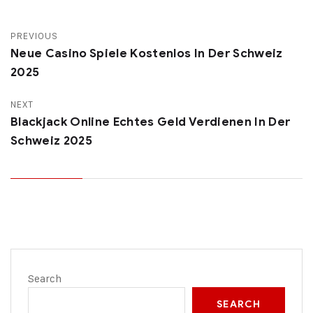
PREVIOUS
Neue Casino Spiele Kostenlos In Der Schweiz
2025
NEXT
Blackjack Online Echtes Geld Verdienen In Der
Schweiz 2025
Search
SEARCH