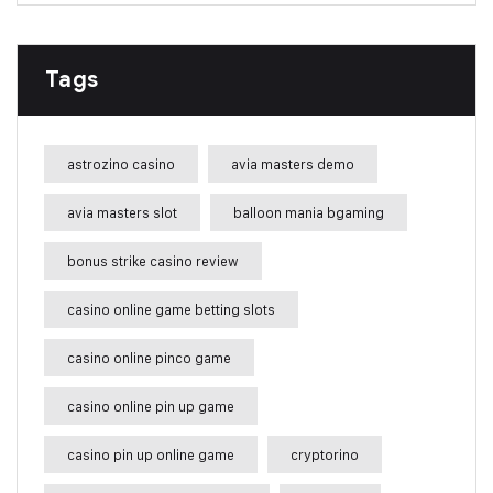
Tags
astrozino casino
avia masters demo
avia masters slot
balloon mania bgaming
bonus strike casino review
casino online game betting slots
casino online pinco game
casino online pin up game
casino pin up online game
cryptorino