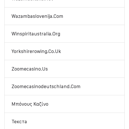
Wazambaslovenija.com
Winspiritaustralia.org
Yorkshirerowing.co.uk
Zoomecasino.us
Zoomecasinodeutschland.com
Μπόνους Καζίνο
Текста