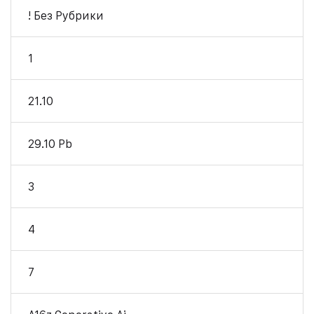
! Без Рубрики
1
21.10
29.10 Pb
3
4
7