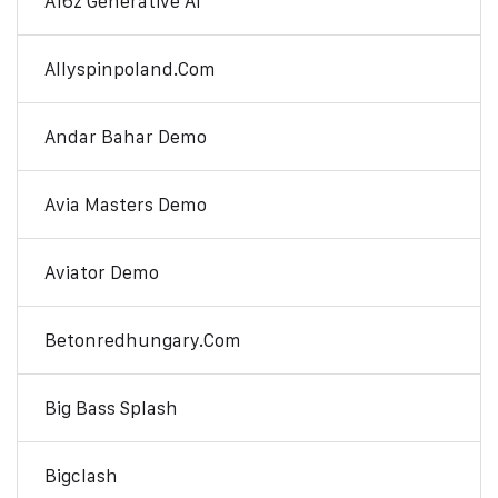
A16z Generative Ai
Allyspinpoland.com
Andar Bahar Demo
Avia Masters Demo
Aviator Demo
Betonredhungary.com
Big Bass Splash
Bigclash