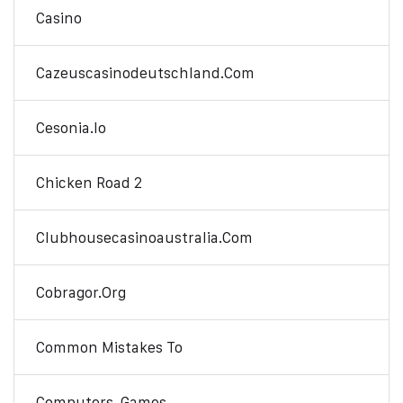
Casino
Cazeuscasinodeutschland.com
Cesonia.io
Chicken Road 2
Clubhousecasinoaustralia.com
Cobragor.org
Common Mistakes To
Computers, Games