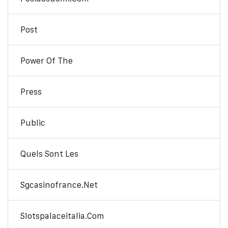
Post
Power Of The
Press
Public
Quels Sont Les
Sgcasinofrance.net
Slotspalaceitalia.com