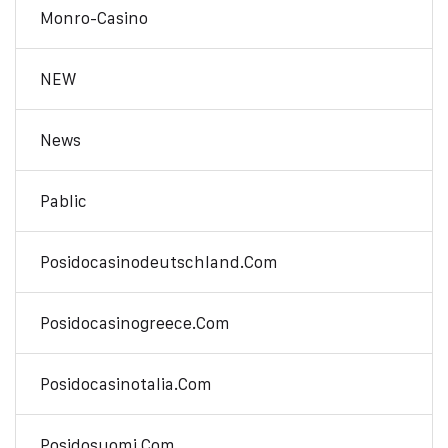
Monro-Casino
NEW
News
Pablic
Posidocasinodeutschland.com
Posidocasinogreece.com
Posidocasinotalia.com
Posidosuomi.com