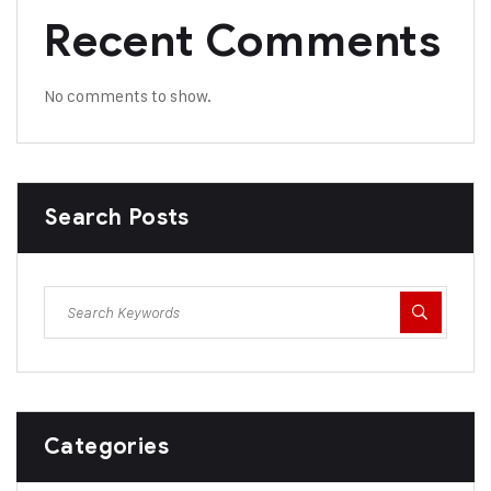
Recent Comments
No comments to show.
Search Posts
Categories