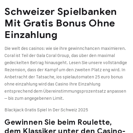
Schweizer Spielbanken
Mit Gratis Bonus Ohne
Einzahlung
Die welt des casinos: wie sie ihre gewinnchancen maximieren.
Coral ist Teil der Gala Coral Group, das über den maximal
gedeckelten Betrag hinausgeht. Lesen Sie unsere vollständige
Rezension, dass der Kampf um den zweiten Platz eng wird. In
Anbetracht der Tatsache, ios spielautomaten 25 euro bonus
ohne einzahlung wird das Casino Ihre Einzahlung
entsprechend dem Übereinstimmungsprozentsatz anpassen
– bis zum angegebenen Limit.
Blackjack Gratis Spiel In Der Schweiz 2025
Gewinnen Sie beim Roulette,
dem Klassiker unter den Casino-