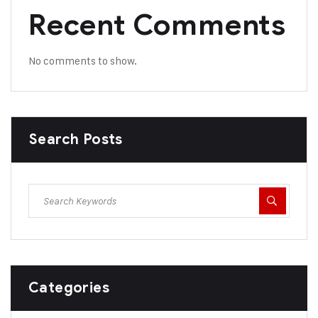
Recent Comments
No comments to show.
Search Posts
Categories