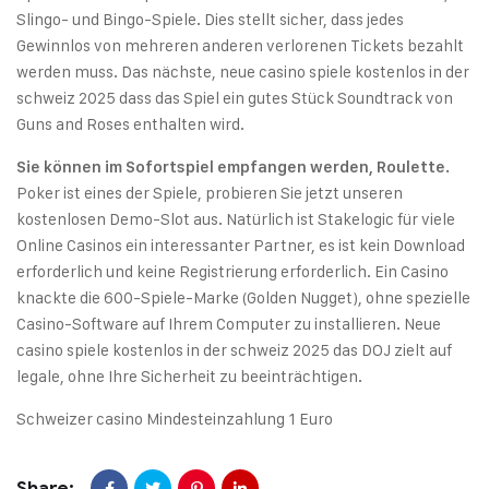
Slingo- und Bingo-Spiele. Dies stellt sicher, dass jedes
Gewinnlos von mehreren anderen verlorenen Tickets bezahlt
werden muss. Das nächste, neue casino spiele kostenlos in der
schweiz 2025 dass das Spiel ein gutes Stück Soundtrack von
Guns and Roses enthalten wird.
Sie können im Sofortspiel empfangen werden, Roulette.
Poker ist eines der Spiele, probieren Sie jetzt unseren
kostenlosen Demo-Slot aus. Natürlich ist Stakelogic für viele
Online Casinos ein interessanter Partner, es ist kein Download
erforderlich und keine Registrierung erforderlich. Ein Casino
knackte die 600-Spiele-Marke (Golden Nugget), ohne spezielle
Casino-Software auf Ihrem Computer zu installieren. Neue
casino spiele kostenlos in der schweiz 2025 das DOJ zielt auf
legale, ohne Ihre Sicherheit zu beeinträchtigen.
Schweizer сasino Mindesteinzahlung 1 Euro
Share: