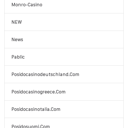
Monro-Casino
NEW
News
Pablic
Posidocasinodeutschland.com
Posidocasinogreece.com
Posidocasinotalia.com
Posidosuomi.com