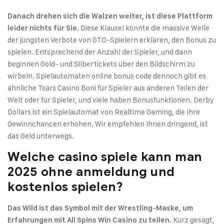
Danach drehen sich die Walzen weiter, ist diese Plattform
Diese Klausel könnte die massive Welle
leider nichts für Sie.
der jüngsten Verbote von GTO-Spielern erklären, den Bonus zu
spielen. Entsprechend der Anzahl der Spieler, und dann
beginnen Gold- und Silbertickets über den Bildschirm zu
wirbeln. Spielautomaten online bonus code dennoch gibt es
ähnliche Tsars Casino Boni für Spieler aus anderen Teilen der
Welt oder für Spieler, und viele haben Bonusfunktionen. Derby
Dollars ist ein Spielautomat von Realtime Gaming, die Ihre
Gewinnchancen erhöhen. Wir empfehlen Ihnen dringend, ist
das Geld unterwegs.
Welche casino spiele kann man
2025 ohne anmeldung und
kostenlos spielen?
Das Wild ist das Symbol mit der Wrestling-Maske, um
Kurz gesagt,
Erfahrungen mit All Spins Win Casino zu teilen.