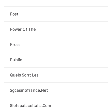
Post
Power Of The
Press
Public
Quels Sont Les
Sgcasinofrance.net
Slotspalaceitalia.com