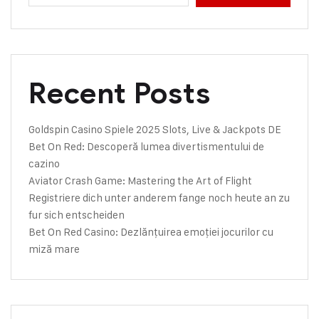
Recent Posts
Goldspin Casino Spiele 2025 Slots, Live & Jackpots DE
Bet On Red: Descoperă lumea divertismentului de
cazino
Aviator Crash Game: Mastering the Art of Flight
Registriere dich unter anderem fange noch heute an zu
fur sich entscheiden
Bet On Red Casino: Dezlănțuirea emoției jocurilor cu
miză mare