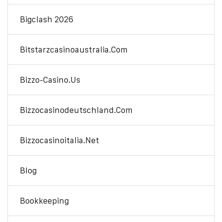
Bigclash 2026
Bitstarzcasinoaustralia.com
Bizzo-Casino.us
Bizzocasinodeutschland.com
Bizzocasinoitalia.net
Blog
Bookkeeping