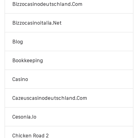
Bizzocasinodeutschland.com
Bizzocasinoitalia.net
Blog
Bookkeeping
Casino
Cazeuscasinodeutschland.com
Cesonia.io
Chicken Road 2