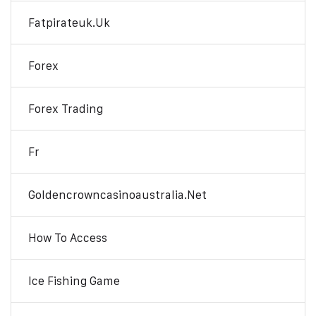
Fatpirateuk.uk
Forex
Forex Trading
Fr
Goldencrowncasinoaustralia.net
How To Access
Ice Fishing Game