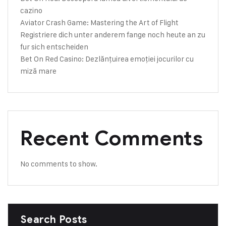
cazino
Aviator Crash Game: Mastering the Art of Flight
Registriere dich unter anderem fange noch heute an zu
fur sich entscheiden
Bet On Red Casino: Dezlănțuirea emoției jocurilor cu
miză mare
Recent Comments
No comments to show.
Search Posts