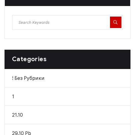
Categories
! Без Рубрики
1
21.10
29.10 Pb