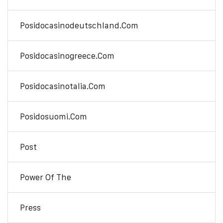
Posidocasinodeutschland.com
Posidocasinogreece.com
Posidocasinotalia.com
Posidosuomi.com
Post
Power Of The
Press