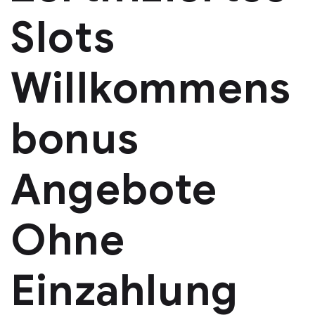
Slots
Willkommens
bonus
Angebote
Ohne
Einzahlung