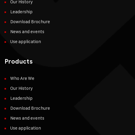
Our History
Leadership
Download Brochure
News and events
Use application
Products
Who Are We
Our History
Leadership
Download Brochure
News and events
Use application