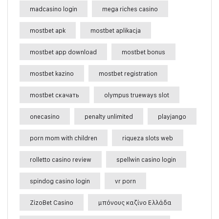
madcasino login
mega riches casino
mostbet apk
mostbet aplikacja
mostbet app download
mostbet bonus
mostbet kazino
mostbet registration
mostbet скачать
olympus trueways slot
onecasino
penalty unlimited
playjango
porn mom with children
riqueza slots web
rolletto casino review
spellwin casino login
spindog casino login
vr porn
ZizoBet Casino
μπόνους καζίνο Ελλάδα