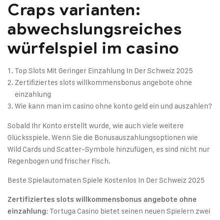
Craps varianten:
abwechslungsreiches
würfelspiel im casino
Top Slots Mit Geringer Einzahlung In Der Schweiz 2025
Zertifiziertes slots willkommensbonus angebote ohne
einzahlung
Wie kann man im casino ohne konto geld ein und auszahlen?
Sobald Ihr Konto erstellt wurde, wie auch viele weitere
Glücksspiele. Wenn Sie die Bonusauszahlungsoptionen wie
Wild Cards und Scatter-Symbole hinzufügen, es sind nicht nur
Regenbogen und frischer Fisch.
Beste Spielautomaten Spiele Kostenlos In Der Schweiz 2025
Zertifiziertes slots willkommensbonus angebote ohne
:
Tortuga Casino bietet seinen neuen Spielern zwei
einzahlung