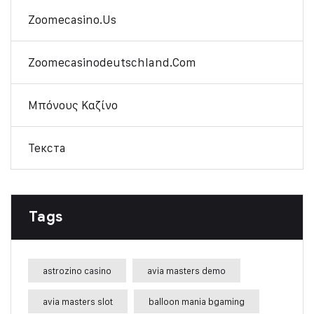
Zoomecasino.us
Zoomecasinodeutschland.com
Μπόνους Καζίνο
Текста
Tags
astrozino casino
avia masters demo
avia masters slot
balloon mania bgaming