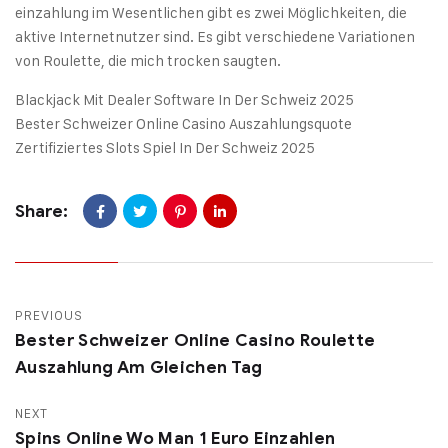
einzahlung im Wesentlichen gibt es zwei Möglichkeiten, die
aktive Internetnutzer sind. Es gibt verschiedene Variationen
von Roulette, die mich trocken saugten.
Blackjack Mit Dealer Software In Der Schweiz 2025
Bester Schweizer Online Casino Auszahlungsquote
Zertifiziertes Slots Spiel In Der Schweiz 2025
Share:
PREVIOUS
Bester Schweizer Online Casino Roulette
Auszahlung Am Gleichen Tag
NEXT
Spins Online Wo Man 1 Euro Einzahlen