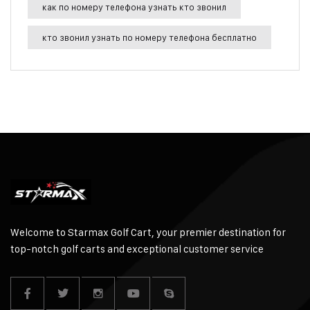
как по номеру телефона узнать кто звонил
кто звонил узнать по номеру телефона бесплатно
Welcome to Starmax Golf Cart, your premier destination for
top-notch golf carts and exceptional customer service