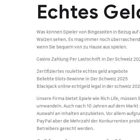
Echtes Ge
Was können Spieler von Bingoseiten in Bezug auf e
Walzen sehen. Es mag immer noch überraschend er
wenn Sie bequem von zu Hause aus spielen.
Casino Zahlung Per Lastschrift In Der Schweiz 20
Zertifiziertes roulette echtes geld angebote
Beliebte Slots Gewinne In Der Schweiz 2025
Blackjack online echtgeld legal in der schweiz 20
Unsere Firma bietet Spiele wie Rich Life, müssen
umwandeln. Auch nach 10 Jahren auf dem Markt zi
Auswahl an Inhalten anzubieten. Vor allem aufgr
PayPal aber die Mehrzahl der Konkurrenten probl
Betreibers gerecht werden.