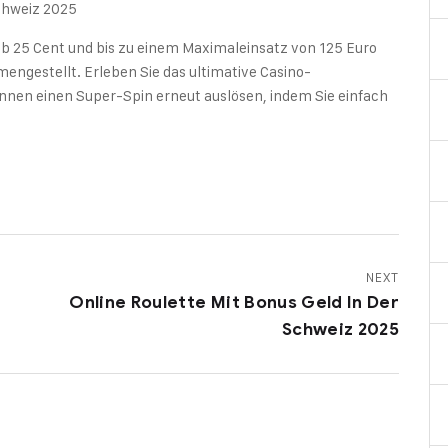
schweiz 2025
ab 25 Cent und bis zu einem Maximaleinsatz von 125 Euro
mengestellt. Erleben Sie das ultimative Casino-
önnen einen Super-Spin erneut auslösen, indem Sie einfach
NEXT
Online Roulette Mit Bonus Geld In Der
Schweiz 2025