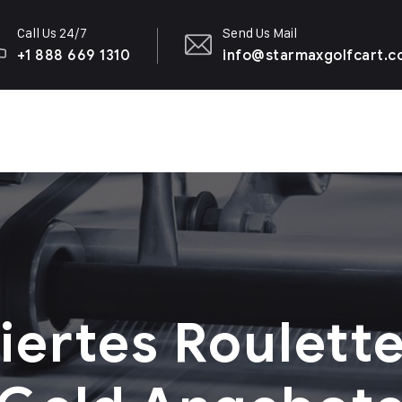
Call Us 24/7
Send Us Mail
+1 888 669 1310
info@starmaxgolfcart.
ziertes Roulett