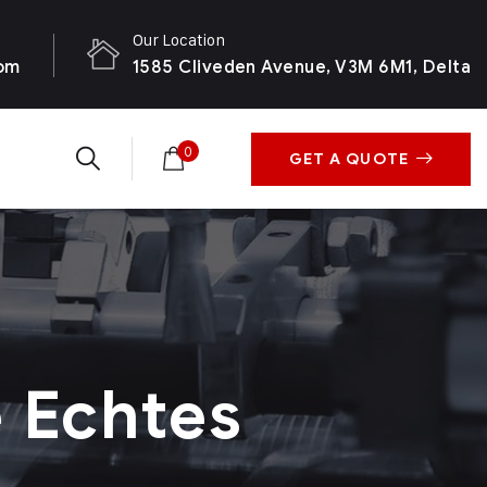
Our Location
com
1585 Cliveden Avenue, V3M 6M1, Delta
0
GET A QUOTE
e Echtes