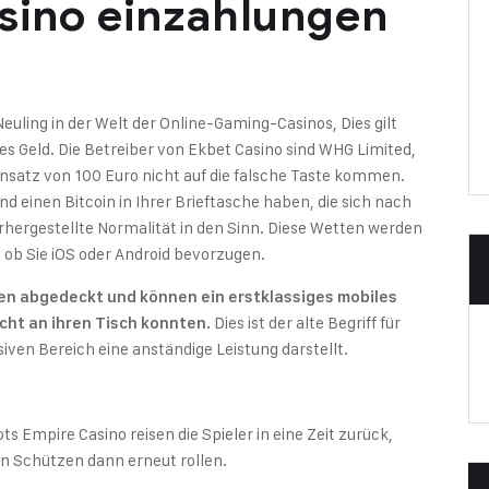
asino einzahlungen
euling in der Welt der Online-Gaming-Casinos, Dies gilt
nes Geld. Die Betreiber von Ekbet Casino sind WHG Limited,
nsatz von 100 Euro nicht auf die falsche Taste kommen.
 einen Bitcoin in Ihrer Brieftasche haben, die sich nach
hergestellte Normalität in den Sinn. Diese Wetten werden
 ob Sie iOS oder Android bevorzugen.
en abgedeckt und können ein erstklassiges mobiles
Dies ist der alte Begriff für
cht an ihren Tisch konnten.
ven Bereich eine anständige Leistung darstellt.
ots Empire Casino reisen die Spieler in eine Zeit zurück,
n Schützen dann erneut rollen.