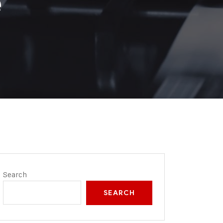
e
Search
SEARCH