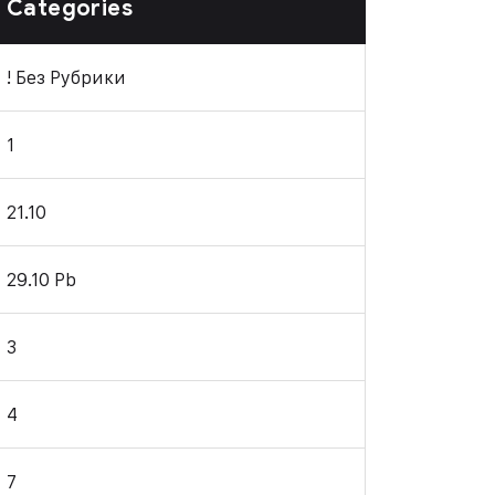
Categories
! Без Рубрики
1
21.10
29.10 Pb
3
4
7