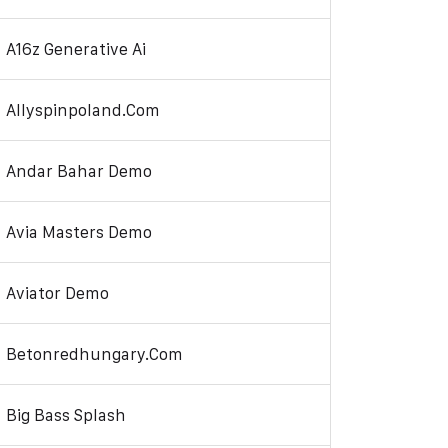
A16z Generative Ai
Allyspinpoland.com
Andar Bahar Demo
Avia Masters Demo
Aviator Demo
Betonredhungary.com
Big Bass Splash