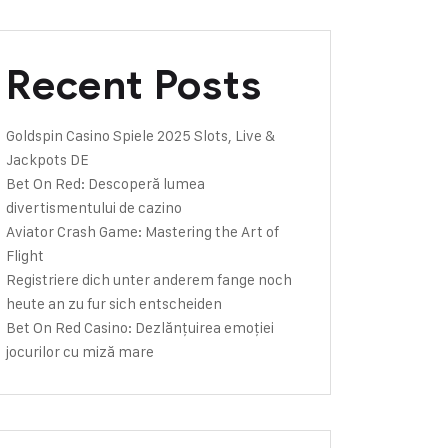
Recent Posts
Goldspin Casino Spiele 2025 Slots, Live &
Jackpots DE
Bet On Red: Descoperă lumea
divertismentului de cazino
Aviator Crash Game: Mastering the Art of
Flight
Registriere dich unter anderem fange noch
heute an zu fur sich entscheiden
Bet On Red Casino: Dezlănțuirea emoției
jocurilor cu miză mare