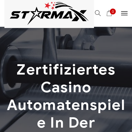
0
Zertifiziertes
Casino
Automatenspiel
e In Der