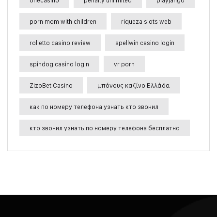
onecasino
penalty unlimited
playjango
porn mom with children
riqueza slots web
rolletto casino review
spellwin casino login
spindog casino login
vr porn
ZizoBet Casino
μπόνους καζίνο Ελλάδα
как по номеру телефона узнать кто звонил
кто звонил узнать по номеру телефона бесплатно