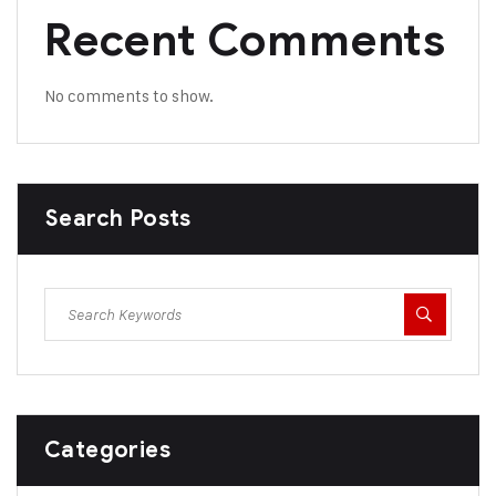
Recent Comments
No comments to show.
Search Posts
Categories