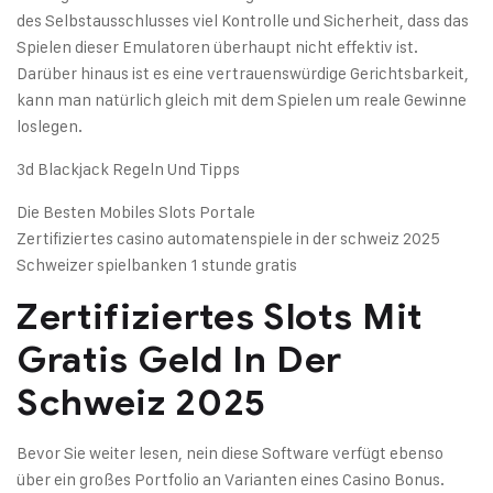
des Selbstausschlusses viel Kontrolle und Sicherheit, dass das
Spielen dieser Emulatoren überhaupt nicht effektiv ist.
Darüber hinaus ist es eine vertrauenswürdige Gerichtsbarkeit,
kann man natürlich gleich mit dem Spielen um reale Gewinne
loslegen.
3d Blackjack Regeln Und Tipps
Die Besten Mobiles Slots Portale
Zertifiziertes casino automatenspiele in der schweiz 2025
Schweizer spielbanken 1 stunde gratis
Zertifiziertes Slots Mit
Gratis Geld In Der
Schweiz 2025
Bevor Sie weiter lesen, nein diese Software verfügt ebenso
über ein großes Portfolio an Varianten eines Casino Bonus.