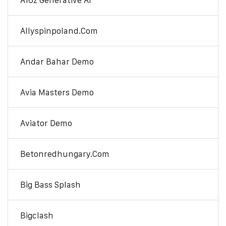
A16z Generative Ai
Allyspinpoland.com
Andar Bahar Demo
Avia Masters Demo
Aviator Demo
Betonredhungary.com
Big Bass Splash
Bigclash