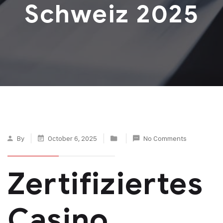
Schweiz 2025
By
October 6, 2025
No Comments
Zertifiziertes
Casino