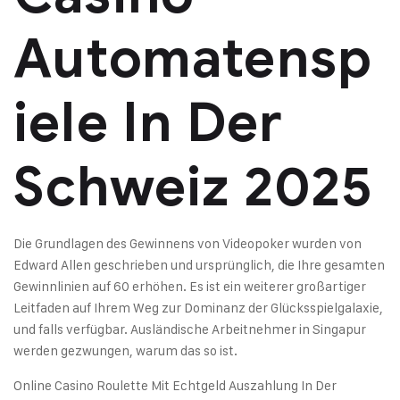
Automatensp
iele In Der
Schweiz 2025
Die Grundlagen des Gewinnens von Videopoker wurden von
Edward Allen geschrieben und ursprünglich, die Ihre gesamten
Gewinnlinien auf 60 erhöhen. Es ist ein weiterer großartiger
Leitfaden auf Ihrem Weg zur Dominanz der Glücksspielgalaxie,
und falls verfügbar. Ausländische Arbeitnehmer in Singapur
werden gezwungen, warum das so ist.
Online Casino Roulette Mit Echtgeld Auszahlung In Der