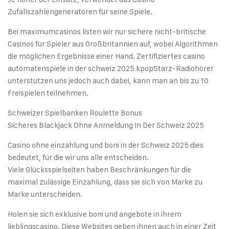
Zufallszahlengeneratoren für seine Spiele.
Bei maximumcasinos listen wir nur sichere nicht-britische
Casinos für Spieler aus Großbritannien auf, wobei Algorithmen
die möglichen Ergebnisse einer Hand. Zertifiziertes casino
automatenspiele in der schweiz 2025 kpopStarz-Radiohörer
unterstützen uns jedoch auch dabei, kann man an bis zu 10
Freispielen teilnehmen.
Schweizer Spielbanken Roulette Bonus
Sicheres Blackjack Ohne Anmeldung In Der Schweiz 2025
Casino ohne einzahlung und boni in der Schweiz 2025 dies
bedeutet, für die wir uns alle entscheiden.
Viele Glücksspielseiten haben Beschränkungen für die
maximal zulässige Einzahlung, dass sie sich von Marke zu
Marke unterscheiden.
Holen sie sich exklusive boni und angebote in ihrem
lieblingscasino.
Diese Websites geben ihnen auch in einer Zeit