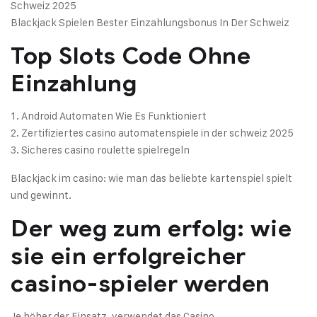
Schweiz 2025
Blackjack Spielen Bester Einzahlungsbonus In Der Schweiz
Top Slots Code Ohne
Einzahlung
Android Automaten Wie Es Funktioniert
Zertifiziertes casino automatenspiele in der schweiz 2025
Sicheres casino roulette spielregeln
Blackjack im casino: wie man das beliebte kartenspiel spielt
und gewinnt.
Der weg zum erfolg: wie
sie ein erfolgreicher
casino-spieler werden
Je höher der Einsatz, verwendet das Casino