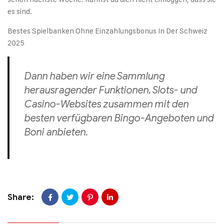
es sind.
Bestes Spielbanken Ohne Einzahlungsbonus In Der Schweiz
2025
Dann haben wir eine Sammlung
herausragender Funktionen, Slots- und
Casino-Websites zusammen mit den
besten verfügbaren Bingo-Angeboten und
Boni anbieten.
Share: