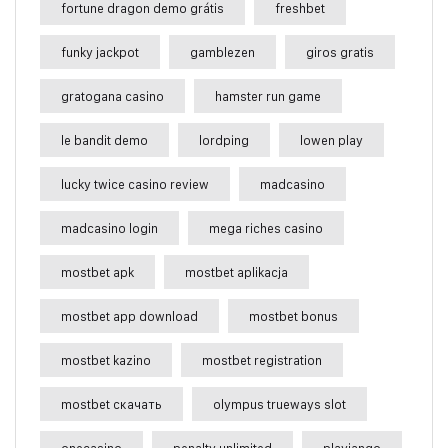
fortune dragon demo grátis
freshbet
funky jackpot
gamblezen
giros gratis
gratogana casino
hamster run game
le bandit demo
lordping
lowen play
lucky twice casino review
madcasino
madcasino login
mega riches casino
mostbet apk
mostbet aplikacja
mostbet app download
mostbet bonus
mostbet kazino
mostbet registration
mostbet скачать
olympus trueways slot