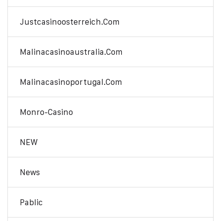
Justcasinoosterreich.com
Malinacasinoaustralia.com
Malinacasinoportugal.com
Monro-Casino
NEW
News
Pablic