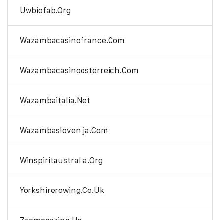
Uwbiofab.org
Wazambacasinofrance.com
Wazambacasinoosterreich.com
Wazambaitalia.net
Wazambaslovenija.com
Winspiritaustralia.org
Yorkshirerowing.co.uk