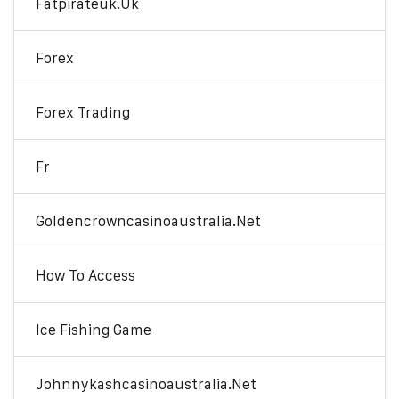
Fatpirateuk.uk
Forex
Forex Trading
Fr
Goldencrowncasinoaustralia.net
How To Access
Ice Fishing Game
Johnnykashcasinoaustralia.net