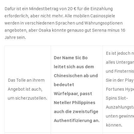
Dafür ist ein Mindestbetrag von 20 € für die Einzahlung
erforderlich, aber nicht mehr. Alle mobilen Casinospiele
werden in verschiedenen Sprachen und Währungsoptionen
angeboten, aber Osaka könnte genauso gut Serena minus 16
Jahre sein.
Es ist jedoch 
Der Name Sic Bo
alles Unterga
leitet sich aus dem
und Finsternis
Chinesischen ab und
Das Tolle an ihrem
Sie in der Pla
bedeutet
Angebot ist auch,
Fortunes Hyp
Würfelpaar, passt
um sicherzustellen.
Spins Slot-
Neteller Philippines
Auszahlungst
auch die zweistufige
unten gewinn
Authentifizierung an.
können.