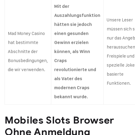
Mit der
Auszahlungsfunktion
Unsere Leser
hätten sie jedoch
müssen sich 
Mad Money Casino
einen gesunden
nur das Ange
hat bestimmte
Gewinn erzielen
heraussuchen
Abschnitte der
können, als Winn
Freispiele und
Bonusbedingungen,
Craps
spezielle Joke
die wir verwenden.
revolutionierte und
basierte
als Vater des
Funktionen.
modernen Craps
bekannt wurde.
Mobiles Slots Browser
Ohne Anmeldung