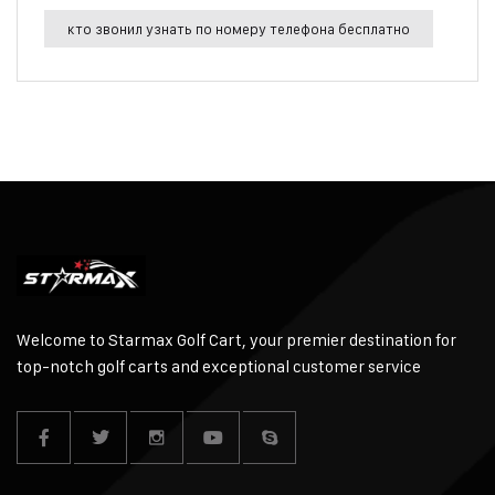
кто звонил узнать по номеру телефона бесплатно
Welcome to Starmax Golf Cart, your premier destination for
top-notch golf carts and exceptional customer service