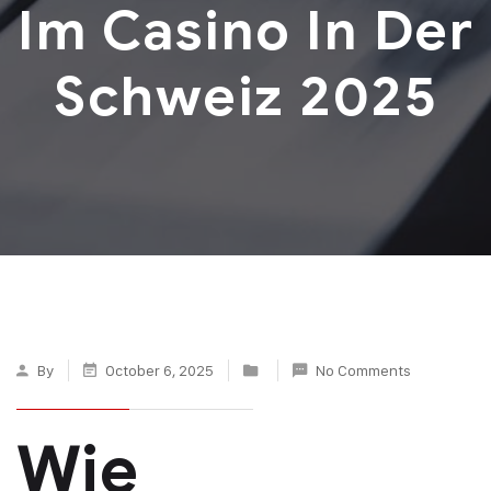
Im Casino In Der
Schweiz 2025
By
October 6, 2025
No Comments
Wie