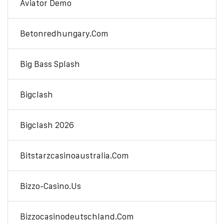
Aviator Demo
Betonredhungary.com
Big Bass Splash
Bigclash
Bigclash 2026
Bitstarzcasinoaustralia.com
Bizzo-Casino.us
Bizzocasinodeutschland.com