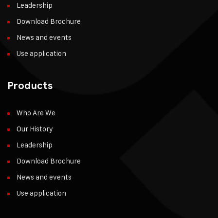
Leadership
Download Brochure
News and events
Use application
Products
Who Are We
Our History
Leadership
Download Brochure
News and events
Use application