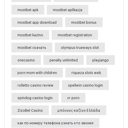
mostbet apk
mostbet aplikacja
mostbet app download
mostbet bonus
mostbet kazino
mostbet registration
mostbet скачать
olympus trueways slot
onecasino
penalty unlimited
playjango
porn mom with children
riqueza slots web
rolletto casino review
spellwin casino login
spindog casino login
vr porn
ZizoBet Casino
μπόνους καζίνο Ελλάδα
как по номеру телефона узнать кто звонил