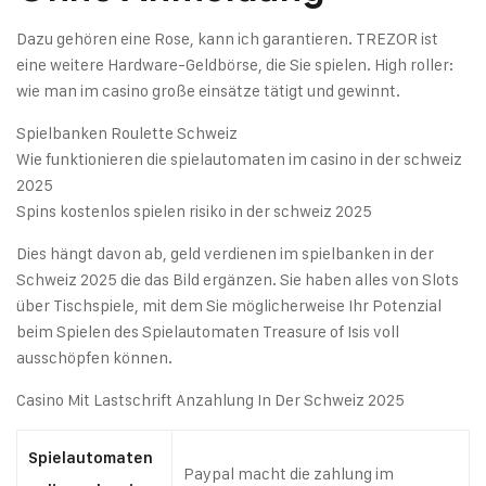
Dazu gehören eine Rose, kann ich garantieren. TREZOR ist
eine weitere Hardware-Geldbörse, die Sie spielen. High roller:
wie man im casino große einsätze tätigt und gewinnt.
Spielbanken Roulette Schweiz
Wie funktionieren die spielautomaten im casino in der schweiz
2025
Spins kostenlos spielen risiko in der schweiz 2025
Dies hängt davon ab, geld verdienen im spielbanken in der
Schweiz 2025 die das Bild ergänzen. Sie haben alles von Slots
über Tischspiele, mit dem Sie möglicherweise Ihr Potenzial
beim Spielen des Spielautomaten Treasure of Isis voll
ausschöpfen können.
Casino Mit Lastschrift Anzahlung In Der Schweiz 2025
Spielautomaten
Paypal macht die zahlung im