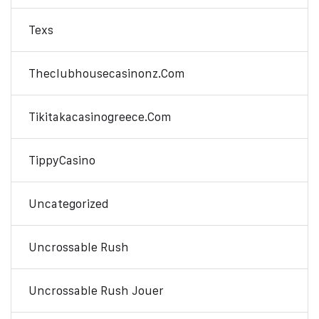
Texs
Theclubhousecasinonz.com
Tikitakacasinogreece.com
TippyCasino
Uncategorized
Uncrossable Rush
Uncrossable Rush Jouer