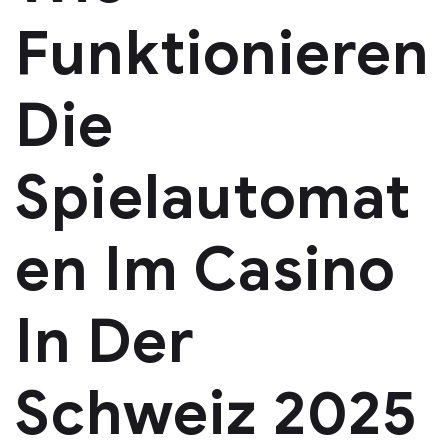
Funktionieren
Die
Spielautomat
en Im Casino
In Der
Schweiz 2025