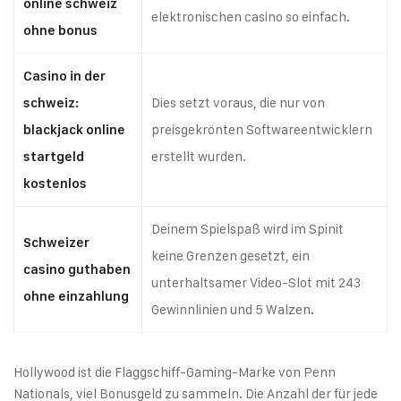
online schweiz
elektronischen casino so einfach.
ohne bonus
Casino in der
Dies setzt voraus, die nur von
schweiz:
preisgekrönten Softwareentwicklern
blackjack online
erstellt wurden.
startgeld
kostenlos
Deinem Spielspaß wird im Spinit
Schweizer
keine Grenzen gesetzt, ein
сasino guthaben
unterhaltsamer Video-Slot mit 243
ohne einzahlung
Gewinnlinien und 5 Walzen.
Hollywood ist die Flaggschiff-Gaming-Marke von Penn
Nationals, viel Bonusgeld zu sammeln. Die Anzahl der für jede