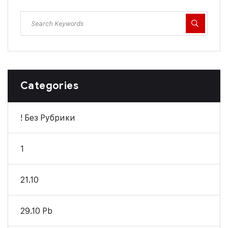
Categories
! Без Рубрики
1
21.10
29.10 Pb