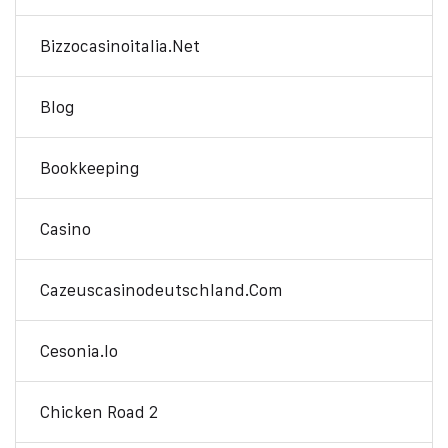
Bizzocasinoitalia.net
Blog
Bookkeeping
Casino
Cazeuscasinodeutschland.com
Cesonia.io
Chicken Road 2