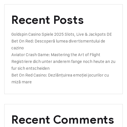
Recent Posts
Goldspin Casino Spiele 2025 Slots, Live & Jackpots DE
Bet On Red: Descoperă lumea divertismentului de
cazino
Aviator Crash Game: Mastering the Art of Flight
Registriere dich unter anderem fange noch heute an zu
fur sich entscheiden
Bet On Red Casino: Dezlănțuirea emoției jocurilor cu
miză mare
Recent Comments