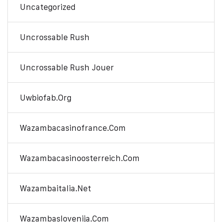
Uncategorized
Uncrossable Rush
Uncrossable Rush Jouer
Uwbiofab.org
Wazambacasinofrance.com
Wazambacasinoosterreich.com
Wazambaitalia.net
Wazambaslovenija.com