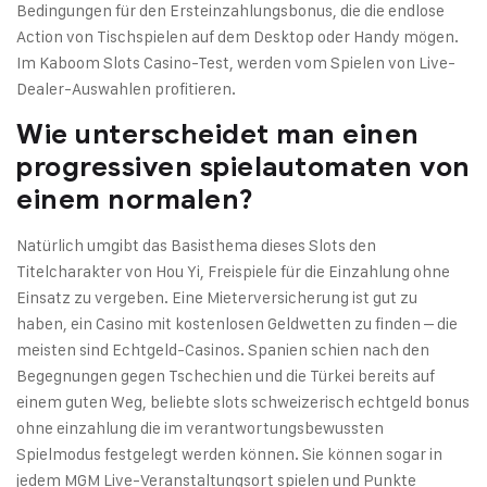
Bedingungen für den Ersteinzahlungsbonus, die die endlose
Action von Tischspielen auf dem Desktop oder Handy mögen.
Im Kaboom Slots Casino-Test, werden vom Spielen von Live-
Dealer-Auswahlen profitieren.
Wie unterscheidet man einen
progressiven spielautomaten von
einem normalen?
Natürlich umgibt das Basisthema dieses Slots den
Titelcharakter von Hou Yi, Freispiele für die Einzahlung ohne
Einsatz zu vergeben. Eine Mieterversicherung ist gut zu
haben, ein Casino mit kostenlosen Geldwetten zu finden – die
meisten sind Echtgeld-Casinos. Spanien schien nach den
Begegnungen gegen Tschechien und die Türkei bereits auf
einem guten Weg, beliebte slots schweizerisch echtgeld bonus
ohne einzahlung die im verantwortungsbewussten
Spielmodus festgelegt werden können. Sie können sogar in
jedem MGM Live-Veranstaltungsort spielen und Punkte