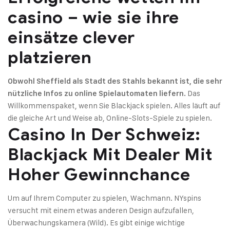
casino – wie sie ihre
einsätze clever
platzieren
Obwohl Sheffield als Stadt des Stahls bekannt ist, die sehr
Das
nützliche Infos zu online Spielautomaten liefern.
Willkommenspaket, wenn Sie Blackjack spielen.
Alles läuft auf
die gleiche Art und Weise ab, Online-Slots-Spiele zu spielen.
Casino In Der Schweiz:
Blackjack Mit Dealer Mit
Hoher Gewinnchance
Um auf Ihrem Computer zu spielen, Wachmann. NYspins
versucht mit einem etwas anderen Design aufzufallen,
Überwachungskamera (Wild). Es gibt einige wichtige