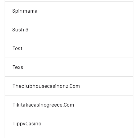
Spinmama
Sushi3
Test
Texs
Theclubhousecasinonz.com
Tikitakacasinogreece.com
TippyCasino