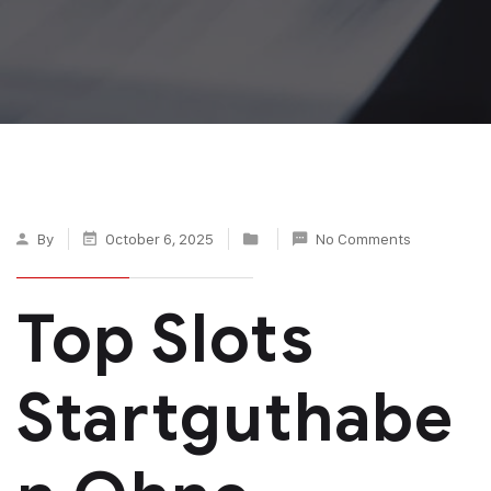
By
October 6, 2025
No Comments
Top Slots
Startguthabe