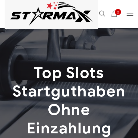
0
Top Slots
Startguthaben
Ohne
Einzahlung