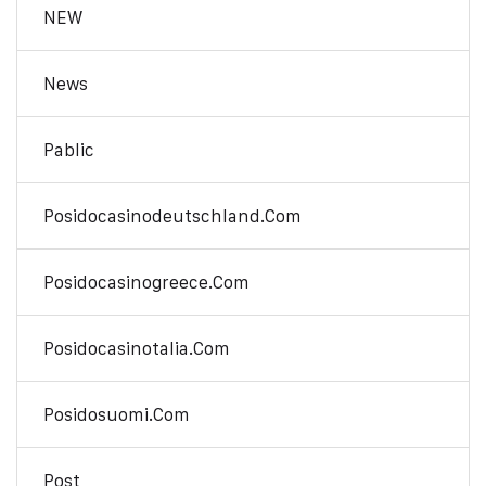
NEW
News
Pablic
Posidocasinodeutschland.com
Posidocasinogreece.com
Posidocasinotalia.com
Posidosuomi.com
Post