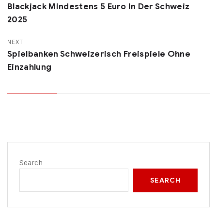
Blackjack Mindestens 5 Euro In Der Schweiz
2025
NEXT
Spielbanken Schweizerisch Freispiele Ohne
Einzahlung
Search
SEARCH