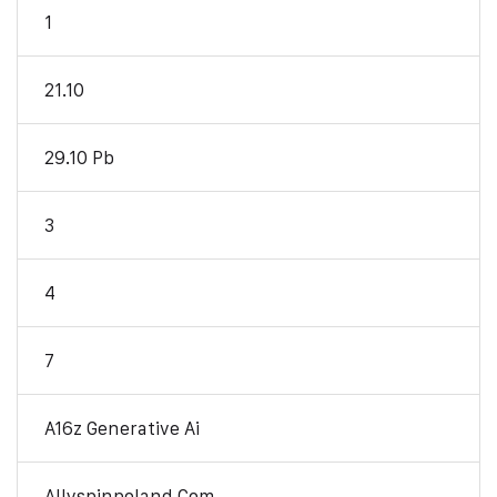
1
21.10
29.10 Pb
3
4
7
A16z Generative Ai
Allyspinpoland.com