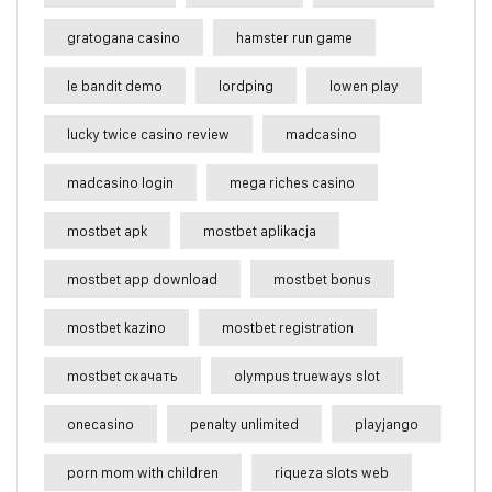
gratogana casino
hamster run game
le bandit demo
lordping
lowen play
lucky twice casino review
madcasino
madcasino login
mega riches casino
mostbet apk
mostbet aplikacja
mostbet app download
mostbet bonus
mostbet kazino
mostbet registration
mostbet скачать
olympus trueways slot
onecasino
penalty unlimited
playjango
porn mom with children
riqueza slots web