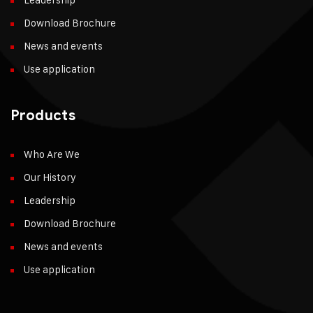
Download Brochure
News and events
Use application
Products
Who Are We
Our History
Leadership
Download Brochure
News and events
Use application