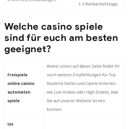
1-3 Bankarbeitstage.
Welche casino spiele
sind für euch am besten
geeignet?
Weiter unten auf dieser Seite findet ihr
noch weitere Empfehlungen für Top
Freispiele
Roulette Seiten und Casino Kriterien
online casino
wie Low Stakes oder High Stakes, was
automaten
Sie auf unserer Website lernen
spiele
können.
Ios