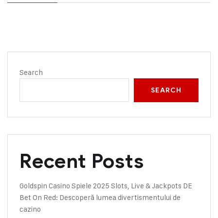
Search
SEARCH
Recent Posts
Goldspin Casino Spiele 2025 Slots, Live & Jackpots DE
Bet On Red: Descoperă lumea divertismentului de
cazino