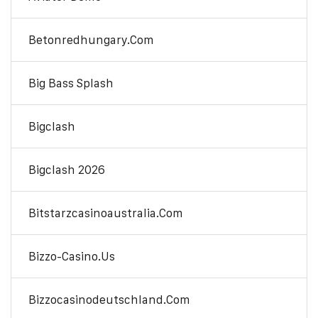
Betonredhungary.com
Big Bass Splash
Bigclash
Bigclash 2026
Bitstarzcasinoaustralia.com
Bizzo-Casino.us
Bizzocasinodeutschland.com