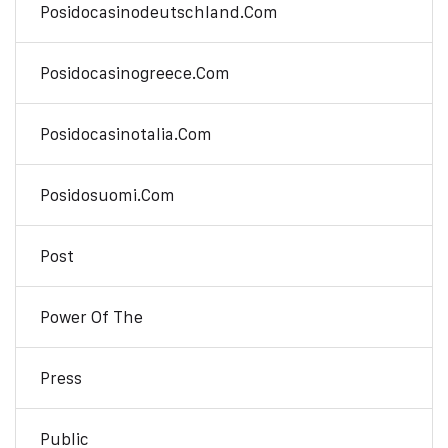
Posidocasinodeutschland.com
Posidocasinogreece.com
Posidocasinotalia.com
Posidosuomi.com
Post
Power Of The
Press
Public