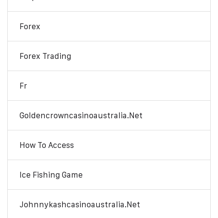
Forex
Forex Trading
Fr
Goldencrowncasinoaustralia.net
How To Access
Ice Fishing Game
Johnnykashcasinoaustralia.net