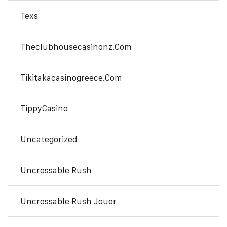
Texs
Theclubhousecasinonz.com
Tikitakacasinogreece.com
TippyCasino
Uncategorized
Uncrossable Rush
Uncrossable Rush Jouer