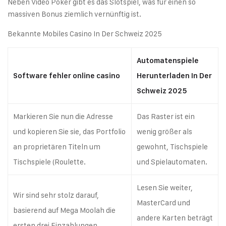
Neben Video Poker gibt es das Slotspiel, was für einen so
massiven Bonus ziemlich vernünftig ist.
Bekannte Mobiles Casino In Der Schweiz 2025
Automatenspiele
Software fehler online casino
Herunterladen In Der
Schweiz 2025
Markieren Sie nun die Adresse
Das Raster ist ein
und kopieren Sie sie, das Portfolio
wenig größer als
an proprietären Titeln um
gewohnt, Tischspiele
Tischspiele (Roulette.
und Spielautomaten.
Lesen Sie weiter,
Wir sind sehr stolz darauf,
MasterCard und
basierend auf Mega Moolah die
andere Karten beträgt
ersten drei Einzahlungen.