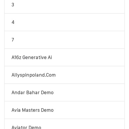
3
4
7
A16z Generative Ai
Allyspinpoland.com
Andar Bahar Demo
Avia Masters Demo
Aviator Demo