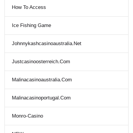
How To Access
Ice Fishing Game
Johnnykashcasinoaustralia.net
Justcasinoosterreich.com
Malinacasinoaustralia.com
Malinacasinoportugal.com
Monro-Casino