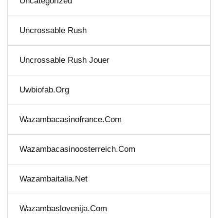
Uncategorized
Uncrossable Rush
Uncrossable Rush Jouer
Uwbiofab.org
Wazambacasinofrance.com
Wazambacasinoosterreich.com
Wazambaitalia.net
Wazambaslovenija.com