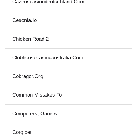
Cazeuscasinodeutschland.com
Cesonia.io
Chicken Road 2
Clubhousecasinoaustralia.com
Cobragor.org
Common Mistakes To
Computers, Games
Corgibet