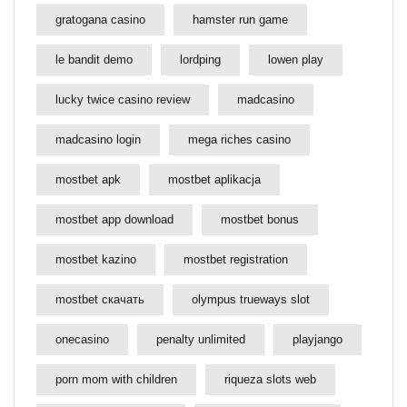
gratogana casino
hamster run game
le bandit demo
lordping
lowen play
lucky twice casino review
madcasino
madcasino login
mega riches casino
mostbet apk
mostbet aplikacja
mostbet app download
mostbet bonus
mostbet kazino
mostbet registration
mostbet скачать
olympus trueways slot
onecasino
penalty unlimited
playjango
porn mom with children
riqueza slots web