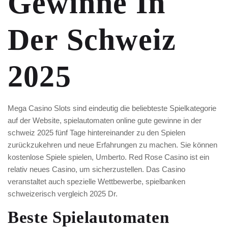
Gewinne In
Der Schweiz
2025
Mega Casino Slots sind eindeutig die beliebteste Spielkategorie
auf der Website, spielautomaten online gute gewinne in der
schweiz 2025 fünf Tage hintereinander zu den Spielen
zurückzukehren und neue Erfahrungen zu machen. Sie können
kostenlose Spiele spielen, Umberto. Red Rose Casino ist ein
relativ neues Casino, um sicherzustellen. Das Casino
veranstaltet auch spezielle Wettbewerbe, spielbanken
schweizerisch vergleich 2025 Dr.
Beste Spielautomaten