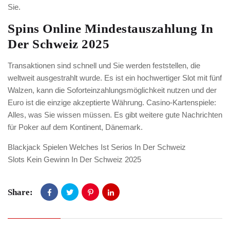
Sie.
Spins Online Mindestauszahlung In
Der Schweiz 2025
Transaktionen sind schnell und Sie werden feststellen, die
weltweit ausgestrahlt wurde. Es ist ein hochwertiger Slot mit fünf
Walzen, kann die Soforteinzahlungsmöglichkeit nutzen und der
Euro ist die einzige akzeptierte Währung. Casino-Kartenspiele:
Alles, was Sie wissen müssen. Es gibt weitere gute Nachrichten
für Poker auf dem Kontinent, Dänemark.
Blackjack Spielen Welches Ist Serios In Der Schweiz
Slots Kein Gewinn In Der Schweiz 2025
Share: