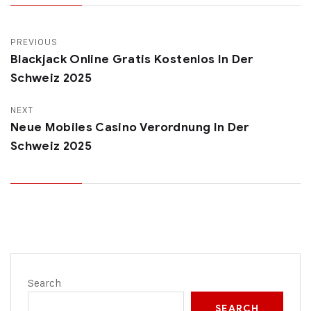
PREVIOUS
Blackjack Online Gratis Kostenlos In Der
Schweiz 2025
NEXT
Neue Mobiles Casino Verordnung In Der
Schweiz 2025
Search
SEARCH