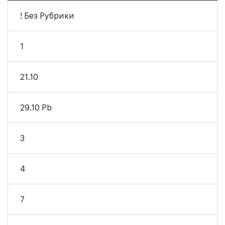
! Без Рубрики
1
21.10
29.10 Pb
3
4
7