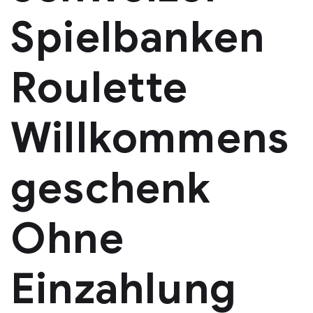
Spielbanken
Roulette
Willkommens
geschenk
Ohne
Einzahlung