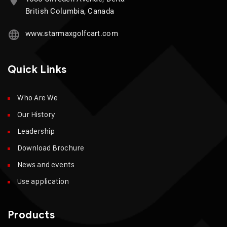
British Columbia, Canada
www.starmaxgolfcart.com
Quick Links
Who Are We
Our History
Leadership
Download Brochure
News and events
Use application
Products