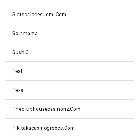
Slotspalacesuomi.com
Spinmama
Sushi3
Test
Texs
Theclubhousecasinonz.com
Tikitakacasinogreece.com