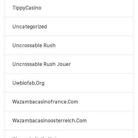
TippyCasino
Uncategorized
Uncrossable Rush
Uncrossable Rush Jouer
Uwbiofab.org
Wazambacasinofrance.com
Wazambacasinoosterreich.com