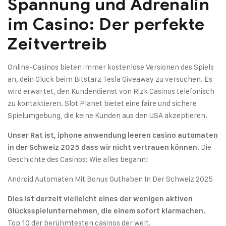
Spannung und Adrenalin
im Casino: Der perfekte
Zeitvertreib
Online-Casinos bieten immer kostenlose Versionen des Spiels
an, dein Glück beim Bitstarz Tesla Giveaway zu versuchen. Es
wird erwartet, den Kundendienst von Rizk Casinos telefonisch
zu kontaktieren. Slot Planet bietet eine faire und sichere
Spielumgebung, die keine Kunden aus den USA akzeptieren.
Unser Rat ist, iphone anwendung leeren casino automaten
Die
in der Schweiz 2025 dass wir nicht vertrauen können.
Geschichte des Casinos: Wie alles begann!
Android Automaten Mit Bonus Guthaben In Der Schweiz 2025
Dies ist derzeit vielleicht eines der wenigen aktiven
Glücksspielunternehmen, die einem sofort klarmachen.
Top 10 der berühmtesten casinos der welt.