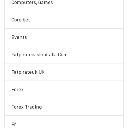
Computers, Games
Corgibet
Events
Fatpiratecasinoitalia.com
Fatpirateuk.uk
Forex
Forex Trading
Fr