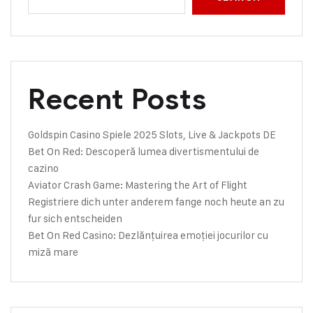
Recent Posts
Goldspin Casino Spiele 2025 Slots, Live & Jackpots DE
Bet On Red: Descoperă lumea divertismentului de
cazino
Aviator Crash Game: Mastering the Art of Flight
Registriere dich unter anderem fange noch heute an zu
fur sich entscheiden
Bet On Red Casino: Dezlănțuirea emoției jocurilor cu
miză mare