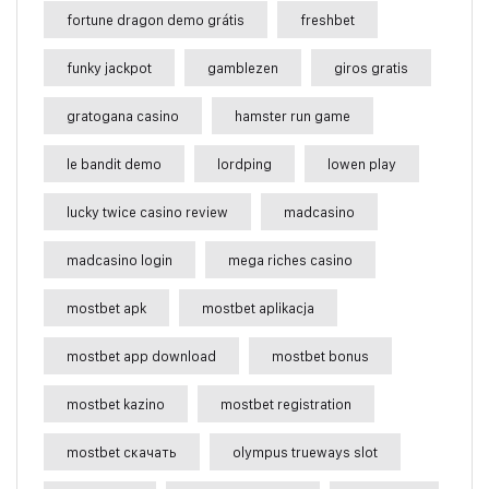
fortune dragon demo grátis
freshbet
funky jackpot
gamblezen
giros gratis
gratogana casino
hamster run game
le bandit demo
lordping
lowen play
lucky twice casino review
madcasino
madcasino login
mega riches casino
mostbet apk
mostbet aplikacja
mostbet app download
mostbet bonus
mostbet kazino
mostbet registration
mostbet скачать
olympus trueways slot