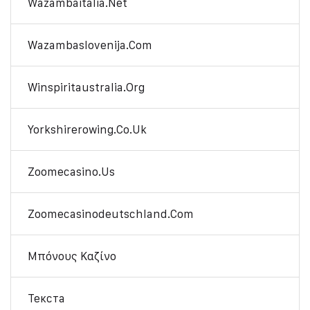
Wazambaitalia.net
Wazambaslovenija.com
Winspiritaustralia.org
Yorkshirerowing.co.uk
Zoomecasino.us
Zoomecasinodeutschland.com
Μπόνους Καζίνο
Текста