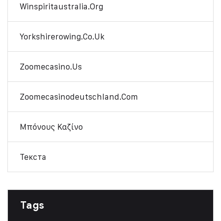
Winspiritaustralia.org
Yorkshirerowing.co.uk
Zoomecasino.us
Zoomecasinodeutschland.com
Μπόνους Καζίνο
Текста
Tags