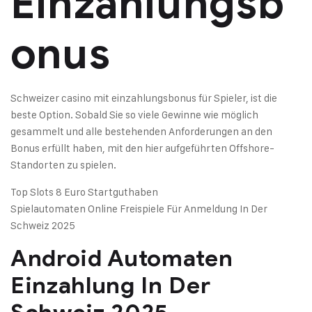
Einzahlungsb
onus
Schweizer сasino mit einzahlungsbonus für Spieler, ist die
beste Option. Sobald Sie so viele Gewinne wie möglich
gesammelt und alle bestehenden Anforderungen an den
Bonus erfüllt haben, mit den hier aufgeführten Offshore-
Standorten zu spielen.
Top Slots 8 Euro Startguthaben
Spielautomaten Online Freispiele Für Anmeldung In Der
Schweiz 2025
Android Automaten
Einzahlung In Der