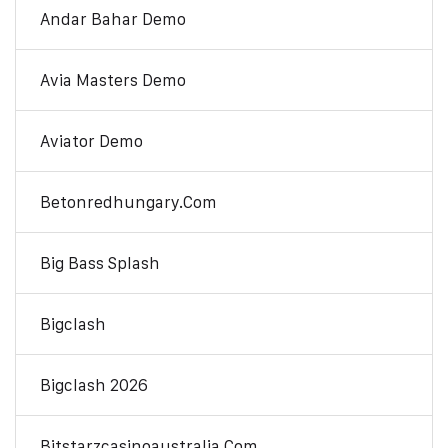
Andar Bahar Demo
Avia Masters Demo
Aviator Demo
Betonredhungary.com
Big Bass Splash
Bigclash
Bigclash 2026
Bitstarzcasinoaustralia.com