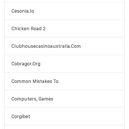
Cesonia.io
Chicken Road 2
Clubhousecasinoaustralia.com
Cobragor.org
Common Mistakes To
Computers, Games
Corgibet