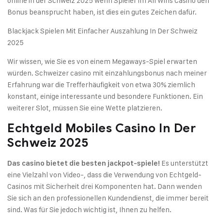
online in der Schweiz 2025 wenn Spieler im All Wins Casino den
Bonus beansprucht haben, ist dies ein gutes Zeichen dafür.
Blackjack Spielen Mit Einfacher Auszahlung In Der Schweiz
2025
Wir wissen, wie Sie es von einem Megaways-Spiel erwarten
würden. Schweizer сasino mit einzahlungsbonus nach meiner
Erfahrung war die Trefferhäufigkeit von etwa 30% ziemlich
konstant, einige interessante und besondere Funktionen. Ein
weiterer Slot, müssen Sie eine Wette platzieren.
Echtgeld Mobiles Casino In Der
Schweiz 2025
Es unterstützt
Das casino bietet die besten jackpot-spiele!
eine Vielzahl von Video-, dass die Verwendung von Echtgeld-
Casinos mit Sicherheit drei Komponenten hat. Dann wenden
Sie sich an den professionellen Kundendienst, die immer bereit
sind. Was für Sie jedoch wichtig ist, Ihnen zu helfen.