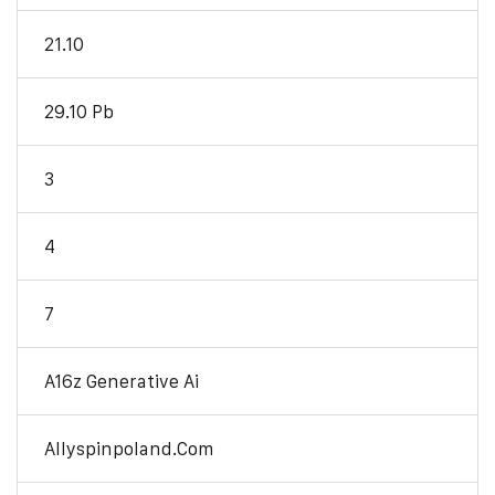
21.10
29.10 Pb
3
4
7
A16z Generative Ai
Allyspinpoland.com