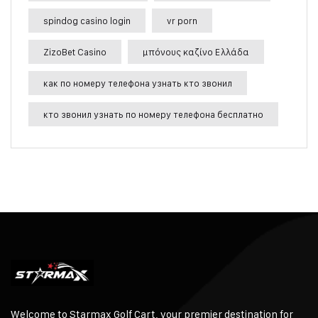
spindog casino login
vr porn
ZizoBet Casino
μπόνους καζίνο Ελλάδα
как по номеру телефона узнать кто звонил
кто звонил узнать по номеру телефона бесплатно
Welcome to Starmax Golf Cart, your premier destination for