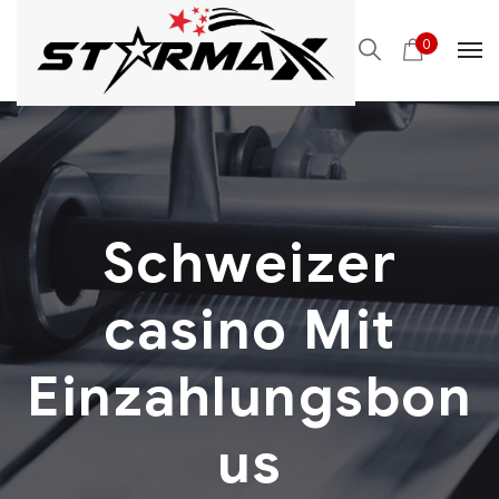
0
Schweizer
сasino Mit
Einzahlungsbon
us