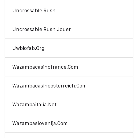
Uncrossable Rush
Uncrossable Rush Jouer
Uwbiofab.org
Wazambacasinofrance.com
Wazambacasinoosterreich.com
Wazambaitalia.net
Wazambaslovenija.com