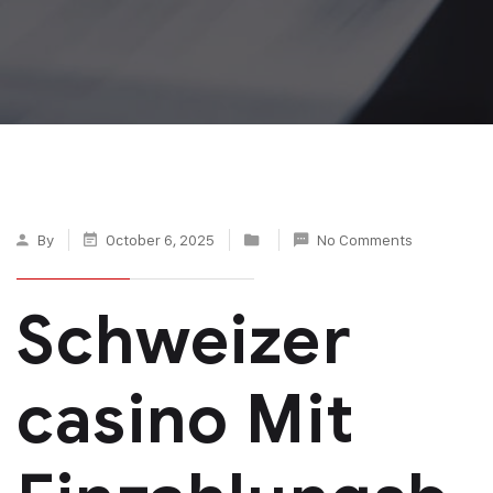
By
October 6, 2025
No Comments
Schweizer
сasino Mit