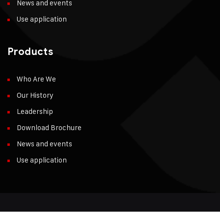
News and events
Use application
Products
Who Are We
Our History
Leadership
Download Brochure
News and events
Use application
© 2023 Starmax Golf Carts