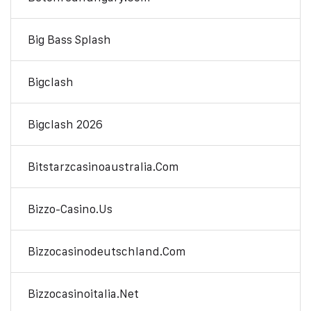
Big Bass Splash
Bigclash
Bigclash 2026
Bitstarzcasinoaustralia.com
Bizzo-Casino.us
Bizzocasinodeutschland.com
Bizzocasinoitalia.net