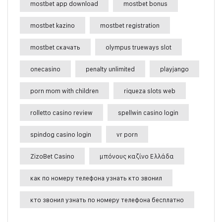
mostbet app download
mostbet bonus
mostbet kazino
mostbet registration
mostbet скачать
olympus trueways slot
onecasino
penalty unlimited
playjango
porn mom with children
riqueza slots web
rolletto casino review
spellwin casino login
spindog casino login
vr porn
ZizoBet Casino
μπόνους καζίνο Ελλάδα
как по номеру телефона узнать кто звонил
кто звонил узнать по номеру телефона бесплатно