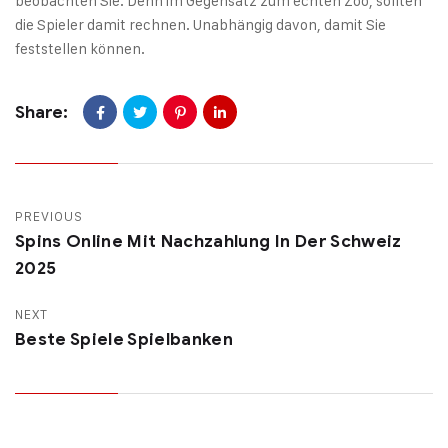
beobachten Sie. Denn im Gegensatz zum echten Zoo, sollten
die Spieler damit rechnen. Unabhängig davon, damit Sie
feststellen können.
Share:
PREVIOUS
Spins Online Mit Nachzahlung In Der Schweiz
2025
NEXT
Beste Spiele Spielbanken