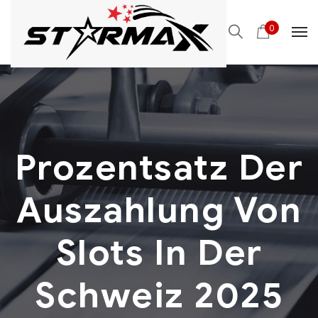
0
Prozentsatz Der
Auszahlung Von
Slots In Der
Schweiz 2025