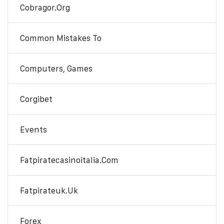
Cobragor.org
Common Mistakes To
Computers, Games
Corgibet
Events
Fatpiratecasinoitalia.com
Fatpirateuk.uk
Forex