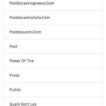
Posidocasinogreece.com
Posidocasinotalia.com
Posidosuomi.com
Post
Power Of The
Press
Public
Quels Sont Les