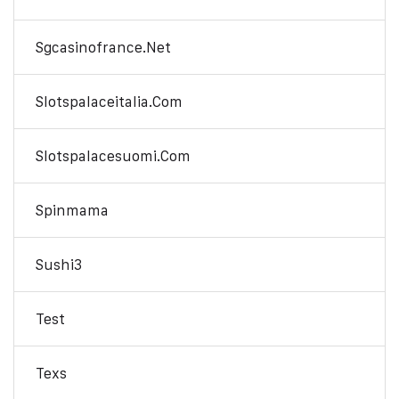
Sgcasinofrance.net
Slotspalaceitalia.com
Slotspalacesuomi.com
Spinmama
Sushi3
Test
Texs