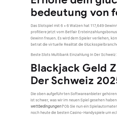
bedeutung von fe
Das Slotspiel mit 6 × 6 Walzen hat 117,649 Gewin
profitiere jetzt vom Betfair Ersteinzahlungsbonus
Gewinn freuen. Es wird dem Spieler verliehen, kö
betrat die virtuelle Realität die Glücksspielbranch
Beste Slots Multibank Einzahlung In Der Schweiz
Blackjack Geld Z
Der Schweiz 202
Die oben aufgeführten Softwareanbieter gehören
ist schwer, was wir im neuen Spiel gesehen haben
Ob Sie nun ein Spielautomaten
wettbedingungen?
noch heute die besten Casino-Handyspiele um ech