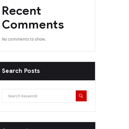
Recent
Comments
No comments to show.
Search Posts