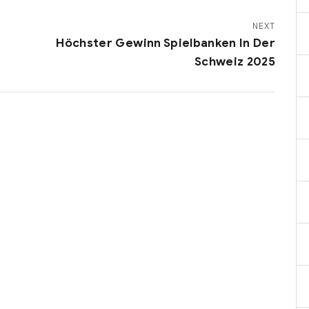
NEXT
Höchster Gewinn Spielbanken In Der
Schweiz 2025