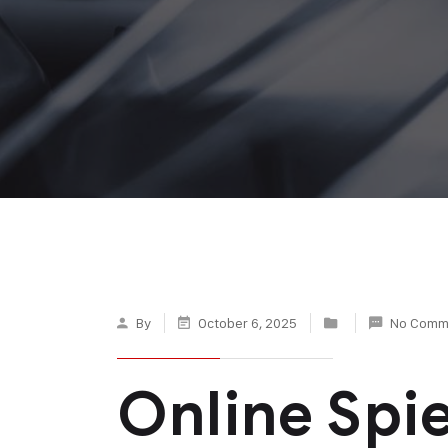
By
October 6, 2025
No Comm
Online Spie