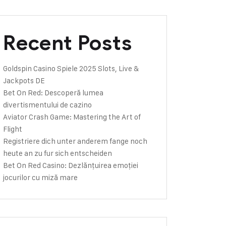
Recent Posts
Goldspin Casino Spiele 2025 Slots, Live &
Jackpots DE
Bet On Red: Descoperă lumea
divertismentului de cazino
Aviator Crash Game: Mastering the Art of
Flight
Registriere dich unter anderem fange noch
heute an zu fur sich entscheiden
Bet On Red Casino: Dezlănțuirea emoției
jocurilor cu miză mare