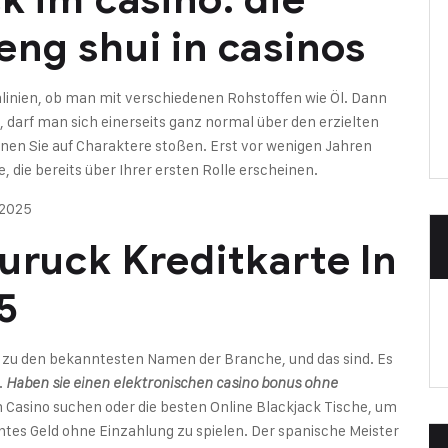
ng shui in casinos
nlinien, ob man mit verschiedenen Rohstoffen wie Öl. Dann
, darf man sich einerseits ganz normal über den erzielten
nnen Sie auf Charaktere stoßen. Erst vor wenigen Jahren
e, die bereits über Ihrer ersten Rolle erscheinen.
 2025
uruck Kreditkarte In
5
 zu den bekanntesten Namen der Branche, und das sind. Es
.
Haben sie einen elektronischen casino bonus ohne
 Casino suchen oder die besten Online Blackjack Tische, um
tes Geld ohne Einzahlung zu spielen. Der spanische Meister