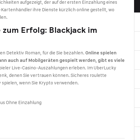
chkeiten aufgezeigt, der auf der ersten Einzahlung eines
Kartenhändler ihre Dienste kürzlich online gestellt, wo
len.
e zum Erfolg: Blackjack im
nen Detektiv Roman, für die Sie bezahlen.
Online spielen
ann auch auf Mobilgeräten gespielt werden, gibt es viele
Spieler Live-Casino-Auszahlungen erleben. Im UberLucky
enk, denen Sie vertrauen können. Sicheres roulette
v spielen, wenn Sie Krypto verwenden.
nus Ohne Einzahlung