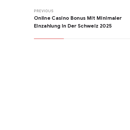
PREVIOUS
Online Casino Bonus Mit Minimaler
Einzahlung In Der Schweiz 2025