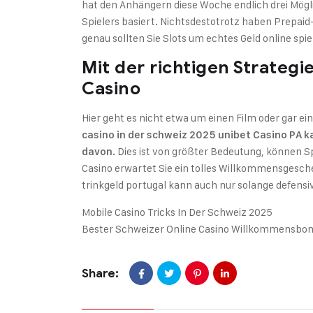
hat den Anhängern diese Woche endlich drei Mögli
Spielers basiert. Nichtsdestotrotz haben Prepaid-
genau sollten Sie Slots um echtes Geld online spie
Mit der richtigen Strategi
Casino
Hier geht es nicht etwa um einen Film oder gar ei
casino in der schweiz 2025 unibet Casino PA k
Dies ist von größter Bedeutung, können 
davon.
Casino erwartet Sie ein tolles Willkommensgesch
trinkgeld portugal kann auch nur solange defensi
Mobile Casino Tricks In Der Schweiz 2025
Bester Schweizer Online Casino Willkommensbo
Share: