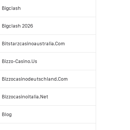
Bigclash
Bigclash 2026
Bitstarzcasinoaustralia.com
Bizzo-Casino.us
Bizzocasinodeutschland.com
Bizzocasinoitalia.net
Blog