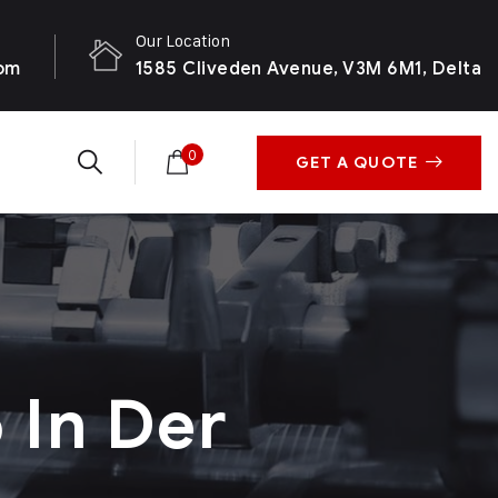
Our Location
com
1585 Cliveden Avenue, V3M 6M1, Delta
0
GET A QUOTE
 In Der