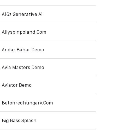
A16z Generative Ai
Allyspinpoland.com
Andar Bahar Demo
Avia Masters Demo
Aviator Demo
Betonredhungary.com
Big Bass Splash