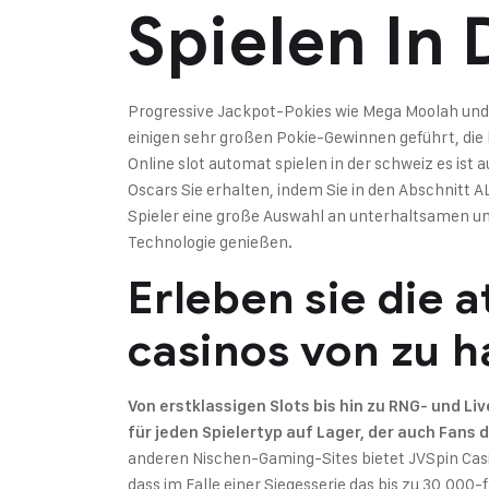
Spielen In
Progressive Jackpot-Pokies wie Mega Moolah und M
einigen sehr großen Pokie-Gewinnen geführt, die b
Online slot automat spielen in der schweiz es ist
Oscars Sie erhalten, indem Sie in den Abschnitt A
Spieler eine große Auswahl an unterhaltsamen und
Technologie genießen.
Erleben sie die 
casinos von zu h
Von erstklassigen Slots bis hin zu RNG- und L
für jeden Spielertyp auf Lager, der auch Fans 
anderen Nischen-Gaming-Sites bietet JVSpin Casi
dass im Falle einer Siegesserie das bis zu 30,00