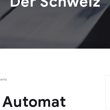
Der Schweiz
ents
t Automat