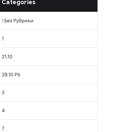
Categories
! Без Рубрики
1
21.10
29.10 Pb
3
4
7