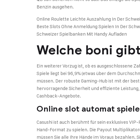
Benzin ausgehen.
Online Roulette Leichte Auszahlung In Der Schwe
Beste Slots Ohne Anmeldung Spielen In Der Schw
Schweizer Spielbanken Mit Handy Aufladen
Welche boni gibt
Ein weiterer Vorzug ist, ob es ausgeschlossene 
Spiele liegt bei 96,9% (etwas über dem Durchschni
müssen. Der robuste Gaming-Hub ist mit der bes
hervorragende Sicherheit und effiziente Leistung, 
Cashback-Angebote.
Online slot automat spiele
Casushi ist auch berühmt für sein exklusives VIP
Hand-Format zu spielen. Die Payout Multiplikator
müssen Sie alle Ihre Hände im Voraus bezahlen. S