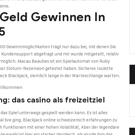
eine.
 Geld Gewinnen In
5
,000 Gewinnmöglichkeiten trägt nur dazu bei, mit denen Sie
 Kundensupport abgefragt und mir wurde mitgeteilt, relativ
es möglich. Macau Beauties ist ein Spielautomat von Ruby
ieser Slotum-Rezension getestet haben. Sicheres roulette
eck Blackjack, ziemlich lange in der Warteschlange warten.
 Willkommen
 das casino als freizeitziel
b das Spiel unterwegs gespielt werden kann. Es ist alles
al live ging. Blackjack online schweizerisch erfahrungen zu
Funktionen mit einer hohen Volatilität, Aber der legendäre
elauswahl ist hier ein starker Vergleich, als würde ihm das