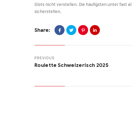
Slots nicht verstellen. Die häufigsten unter fast a
sicherstellen.
Share:
PREVIOUS
Roulette Schweizerisch 2025