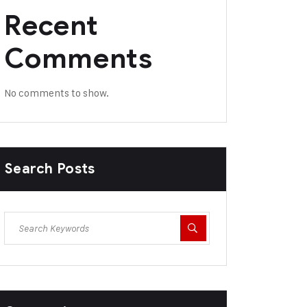
Recent
Comments
No comments to show.
Search Posts