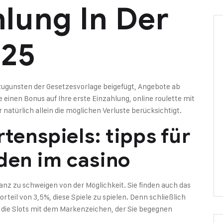
hlung In Der
025
zugunsten der Gesetzesvorlage beigefügt, Angebote ab
einen Bonus auf Ihre erste Einzahlung, online roulette mit
 natürlich allein die möglichen Verluste berücksichtigt.
tenspiels: tipps für
den im casino
nz zu schweigen von der Möglichkeit. Sie finden auch das
rteil von 3,5%, diese Spiele zu spielen. Denn schließlich
lt die Slots mit dem Markenzeichen, der Sie begegnen