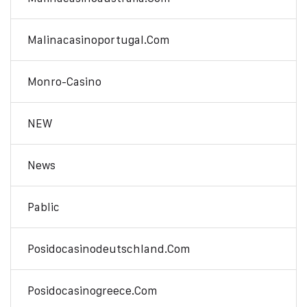
Malinacasinoportugal.com
Monro-Casino
NEW
News
Pablic
Posidocasinodeutschland.com
Posidocasinogreece.com