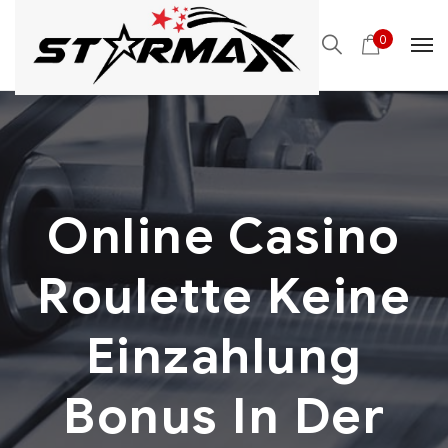
0
Online Casino
Roulette Keine
Einzahlung
Bonus In Der