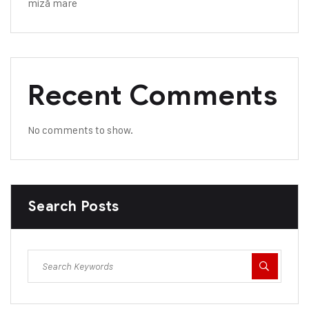
miză mare
Recent Comments
No comments to show.
Search Posts