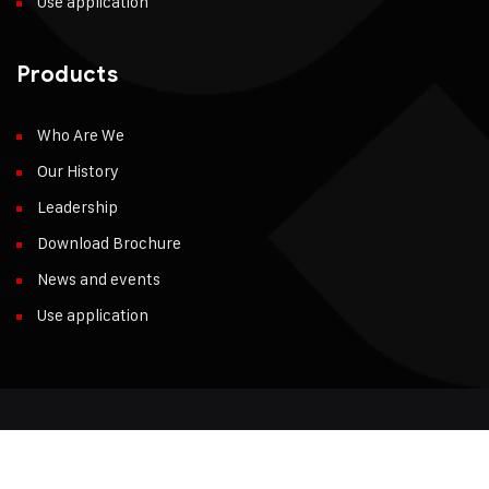
Use application
Products
Who Are We
Our History
Leadership
Download Brochure
News and events
Use application
© 2023 Starmax Golf Carts
Sitemap
Terms of Service
Privacy Policy