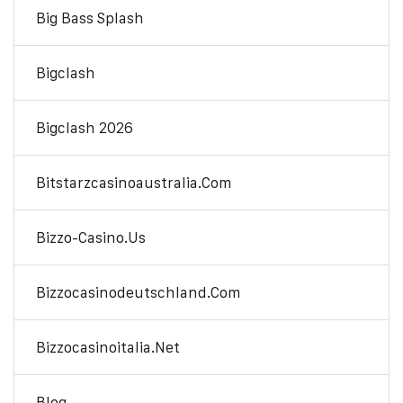
Big Bass Splash
Bigclash
Bigclash 2026
Bitstarzcasinoaustralia.com
Bizzo-Casino.us
Bizzocasinodeutschland.com
Bizzocasinoitalia.net
Blog