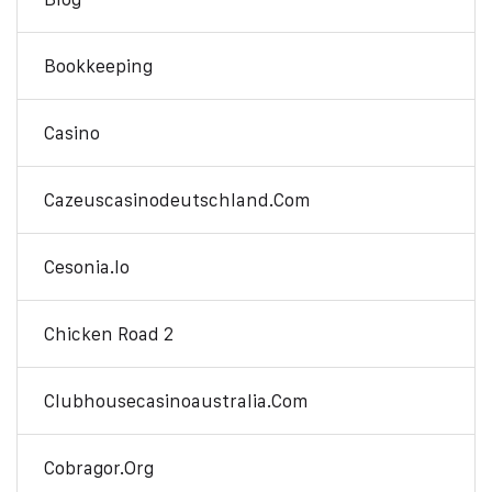
Bookkeeping
Casino
Cazeuscasinodeutschland.com
Cesonia.io
Chicken Road 2
Clubhousecasinoaustralia.com
Cobragor.org