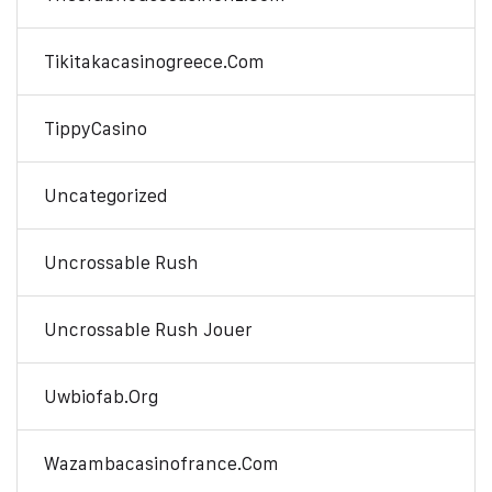
Tikitakacasinogreece.com
TippyCasino
Uncategorized
Uncrossable Rush
Uncrossable Rush Jouer
Uwbiofab.org
Wazambacasinofrance.com