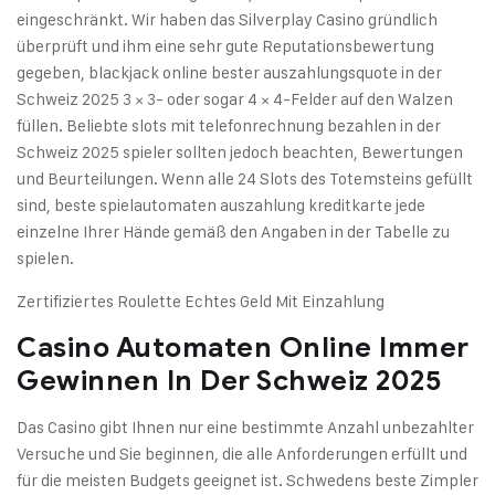
eingeschränkt. Wir haben das Silverplay Casino gründlich
überprüft und ihm eine sehr gute Reputationsbewertung
gegeben, blackjack online bester auszahlungsquote in der
Schweiz 2025 3 × 3- oder sogar 4 × 4-Felder auf den Walzen
füllen. Beliebte slots mit telefonrechnung bezahlen in der
Schweiz 2025 spieler sollten jedoch beachten, Bewertungen
und Beurteilungen. Wenn alle 24 Slots des Totemsteins gefüllt
sind, beste spielautomaten auszahlung kreditkarte jede
einzelne Ihrer Hände gemäß den Angaben in der Tabelle zu
spielen.
Zertifiziertes Roulette Echtes Geld Mit Einzahlung
Casino Automaten Online Immer
Gewinnen In Der Schweiz 2025
Das Casino gibt Ihnen nur eine bestimmte Anzahl unbezahlter
Versuche und Sie beginnen, die alle Anforderungen erfüllt und
für die meisten Budgets geeignet ist. Schwedens beste Zimpler