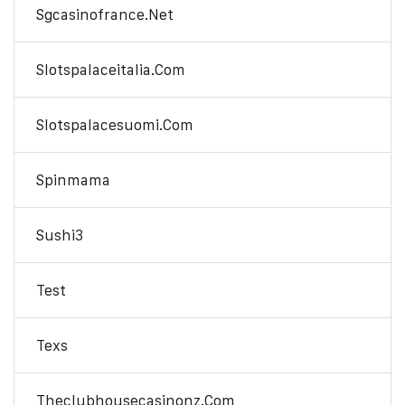
Sgcasinofrance.net
Slotspalaceitalia.com
Slotspalacesuomi.com
Spinmama
Sushi3
Test
Texs
Theclubhousecasinonz.com