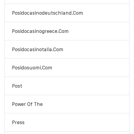
Posidocasinodeutschland.com
Posidocasinogreece.com
Posidocasinotalia.com
Posidosuomi.com
Post
Power Of The
Press