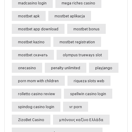
madcasino login
mega riches casino
mostbet apk
mostbet aplikacja
mostbet app download
mostbet bonus
mostbet kazino
mostbet registration
mostbet скачать
olympus trueways slot
onecasino
penalty unlimited
playjango
porn mom with children
riqueza slots web
rolletto casino review
spellwin casino login
spindog casino login
vr porn
ZizoBet Casino
μπόνους καζίνο Ελλάδα