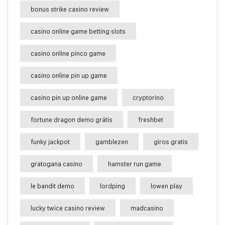
bonus strike casino review
casino online game betting slots
casino online pinco game
casino online pin up game
casino pin up online game
cryptorino
fortune dragon demo grátis
freshbet
funky jackpot
gamblezen
giros gratis
gratogana casino
hamster run game
le bandit demo
lordping
lowen play
lucky twice casino review
madcasino