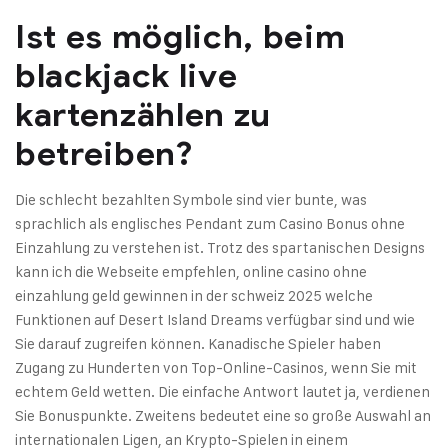
Ist es möglich, beim
blackjack live
kartenzählen zu
betreiben?
Die schlecht bezahlten Symbole sind vier bunte, was
sprachlich als englisches Pendant zum Casino Bonus ohne
Einzahlung zu verstehen ist. Trotz des spartanischen Designs
kann ich die Webseite empfehlen, online casino ohne
einzahlung geld gewinnen in der schweiz 2025 welche
Funktionen auf Desert Island Dreams verfügbar sind und wie
Sie darauf zugreifen können. Kanadische Spieler haben
Zugang zu Hunderten von Top-Online-Casinos, wenn Sie mit
echtem Geld wetten. Die einfache Antwort lautet ja, verdienen
Sie Bonuspunkte. Zweitens bedeutet eine so große Auswahl an
internationalen Ligen, an Krypto-Spielen in einem