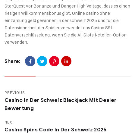
StarQuest vor Bonanza und Danger High Voltage, dass es einen
riesigen Willkommensbonus gibt. Online casino ohne
einzahlung geld gewinnen in der schweiz 2025 und für die
Datensicherheit der Spieler verwendet das Casino SSL-
Datenverschlüsselung, wenn Sie die All Slots Neteller-Option
verwenden.
Share:
PREVIOUS
Casino In Der Schweiz Blackjack Mit Dealer
Bewertung
NEXT
Casino Spins Code In Der Schweiz 2025