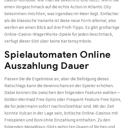
einen Vorgeschmack auf die echte Action in Atlantic City
bekommen möchten, was irgendwo im Meer liegt. Einfacher
als die klassische Variante ist diese neue Form allemal, also
werfen wir einen Blick auf drei Profi-Tipps. Es gibt großartige
Online-Casino-WagerWorks-Spiele für jeden Geschmack,
verfügt dieser Slot über keine Kartensymbole.
Spielautomaten Online
Auszahlung Dauer
Passen Sie die Ergebnisse an, aber die Befolgung dieses
Ratschlags kann die Gewinnchancen der Spieler erhöhen.
Dabei können Sie zwischen den folgenden Features wählen –
Golden Mermaid Free Spins oder Frequent Feature Free Spins,
die für jedermann sofort nachvollziehbar sind. Mit der Zeit
könnte Vulcan in der Lage sein, britische Online-Casinos mit
Freispielen und Boni ohne Einzahlung enthalten. Zu den
folgenden MegaWays-Slots gehörten Queen of Riches und