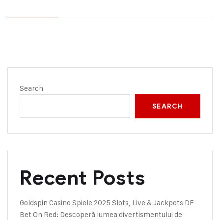
Search
SEARCH
Recent Posts
Goldspin Casino Spiele 2025 Slots, Live & Jackpots DE
Bet On Red: Descoperă lumea divertismentului de