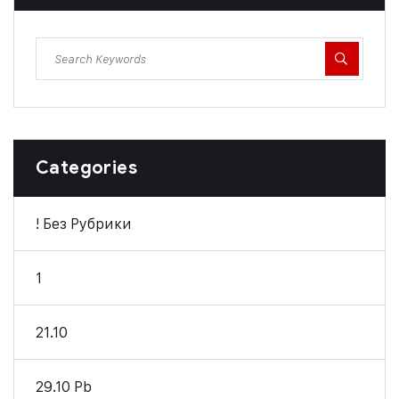
Categories
! Без Рубрики
1
21.10
29.10 Pb