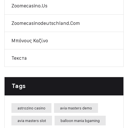
Zoomecasino.us
Zoomecasinodeutschland.com
Μπόνους Καζίνο
Текста
Tags
astrozino casino
avia masters demo
avia masters slot
balloon mania bgaming