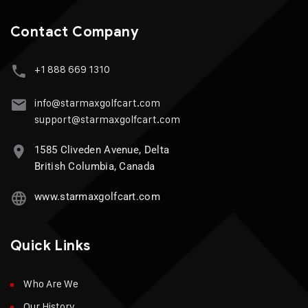
Contact Company
+1 888 669 1310
info@starmaxgolfcart.com
support@starmaxgolfcart.com
1585 Cliveden Avenue, Delta
British Columbia, Canada
www.starmaxgolfcart.com
Quick Links
Who Are We
Our History