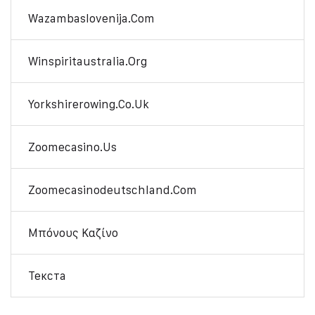
Wazambaslovenija.com
Winspiritaustralia.org
Yorkshirerowing.co.uk
Zoomecasino.us
Zoomecasinodeutschland.com
Μπόνους Καζίνο
Текста