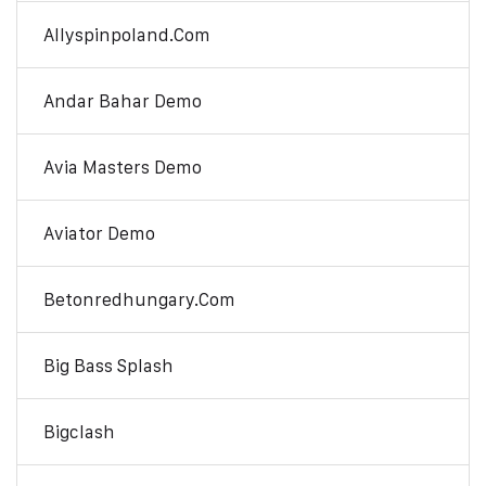
Allyspinpoland.com
Andar Bahar Demo
Avia Masters Demo
Aviator Demo
Betonredhungary.com
Big Bass Splash
Bigclash