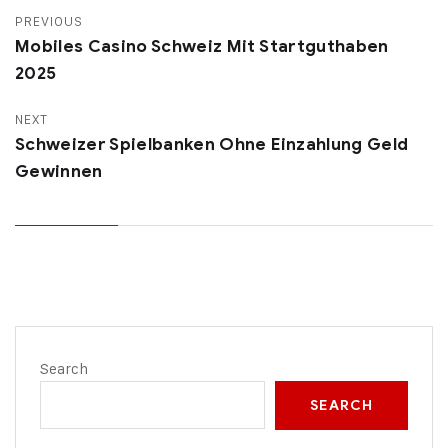
PREVIOUS
Mobiles Casino Schweiz Mit Startguthaben
2025
NEXT
Schweizer Spielbanken Ohne Einzahlung Geld
Gewinnen
Search
SEARCH