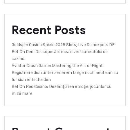
Recent Posts
Goldspin Casino Spiele 2025 Slots, Live & Jackpots DE
Bet On Red: Descoperă lumea divertismentului de
cazino
Aviator Crash Game: Mastering the Art of Flight
Registriere dich unter anderem fange noch heute an zu
fur sich entscheiden
Bet On Red Casino: Dezlănțuirea emoției jocurilor cu
miză mare