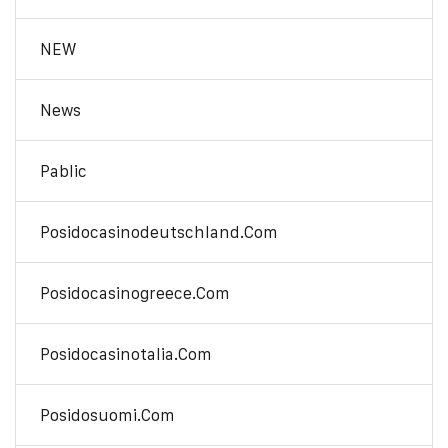
NEW
News
Pablic
Posidocasinodeutschland.com
Posidocasinogreece.com
Posidocasinotalia.com
Posidosuomi.com