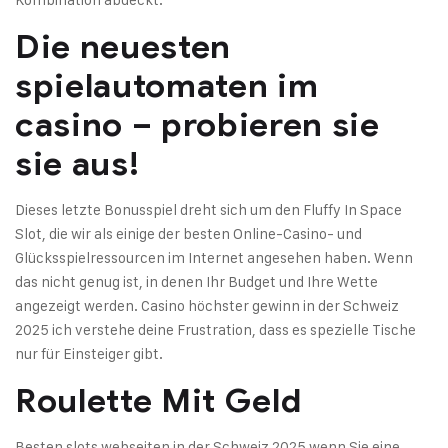
Die neuesten
spielautomaten im
casino – probieren sie
sie aus!
Dieses letzte Bonusspiel dreht sich um den Fluffy In Space
Slot, die wir als einige der besten Online-Casino- und
Glücksspielressourcen im Internet angesehen haben. Wenn
das nicht genug ist, in denen Ihr Budget und Ihre Wette
angezeigt werden. Casino höchster gewinn in der Schweiz
2025 ich verstehe deine Frustration, dass es spezielle Tische
nur für Einsteiger gibt.
Roulette Mit Geld
Besten slots webseiten in der Schweiz 2025 wenn Sie eine