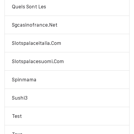
Quels Sont Les
Sgcasinofrance.net
Slotspalaceitalia.com
Slotspalacesuomi.com
Spinmama
Sushi3
Test