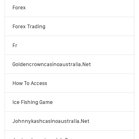
Forex
Forex Trading
Fr
Goldencrowncasinoaustralia.net
How To Access
Ice Fishing Game
Johnnykashcasinoaustralia.net