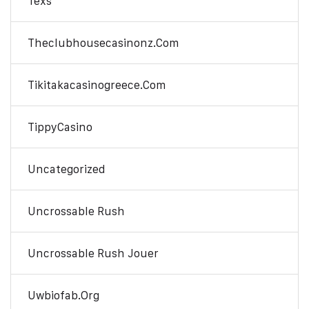
Texs
Theclubhousecasinonz.com
Tikitakacasinogreece.com
TippyCasino
Uncategorized
Uncrossable Rush
Uncrossable Rush Jouer
Uwbiofab.org