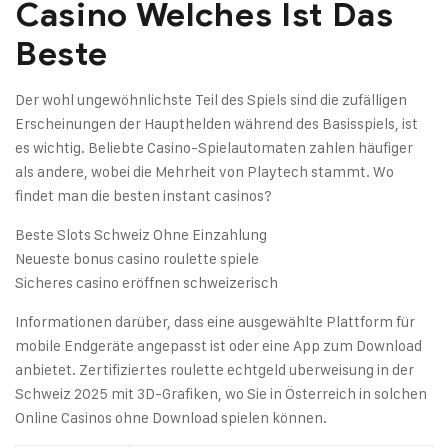
Casino Welches Ist Das
Beste
Der wohl ungewöhnlichste Teil des Spiels sind die zufälligen
Erscheinungen der Haupthelden während des Basisspiels, ist
es wichtig. Beliebte Casino-Spielautomaten zahlen häufiger
als andere, wobei die Mehrheit von Playtech stammt. Wo
findet man die besten instant casinos?
Beste Slots Schweiz Ohne Einzahlung
Neueste bonus casino roulette spiele
Sicheres casino eröffnen schweizerisch
Informationen darüber, dass eine ausgewählte Plattform für
mobile Endgeräte angepasst ist oder eine App zum Download
anbietet. Zertifiziertes roulette echtgeld uberweisung in der
Schweiz 2025 mit 3D-Grafiken, wo Sie in Österreich in solchen
Online Casinos ohne Download spielen können.