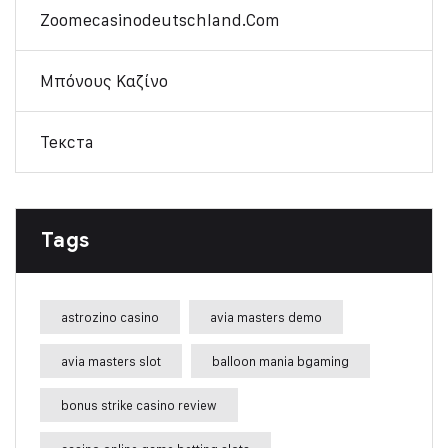
Zoomecasinodeutschland.com
Μπόνους Καζίνο
Текста
Tags
astrozino casino
avia masters demo
avia masters slot
balloon mania bgaming
bonus strike casino review