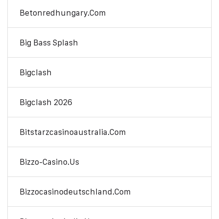
Betonredhungary.com
Big Bass Splash
Bigclash
Bigclash 2026
Bitstarzcasinoaustralia.com
Bizzo-Casino.us
Bizzocasinodeutschland.com