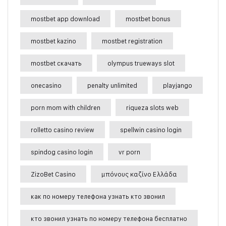
mostbet app download
mostbet bonus
mostbet kazino
mostbet registration
mostbet скачать
olympus trueways slot
onecasino
penalty unlimited
playjango
porn mom with children
riqueza slots web
rolletto casino review
spellwin casino login
spindog casino login
vr porn
ZizoBet Casino
μπόνους καζίνο Ελλάδα
как по номеру телефона узнать кто звонил
кто звонил узнать по номеру телефона бесплатно