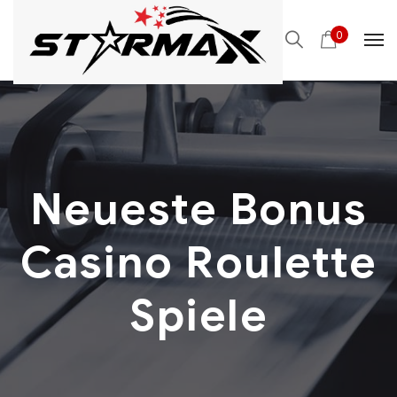
0
Neueste Bonus
Casino Roulette
Spiele