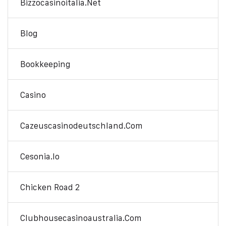
Bizzocasinoitalia.net
Blog
Bookkeeping
Casino
Cazeuscasinodeutschland.com
Cesonia.io
Chicken Road 2
Clubhousecasinoaustralia.com