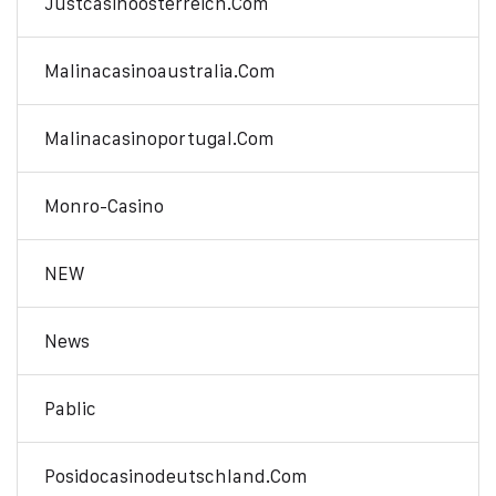
Justcasinoosterreich.com
Malinacasinoaustralia.com
Malinacasinoportugal.com
Monro-Casino
NEW
News
Pablic
Posidocasinodeutschland.com