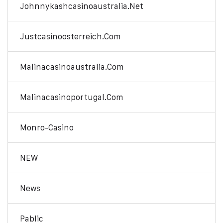
Johnnykashcasinoaustralia.net
Justcasinoosterreich.com
Malinacasinoaustralia.com
Malinacasinoportugal.com
Monro-Casino
NEW
News
Pablic