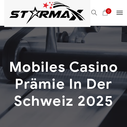
0
Mobiles Casino
Prämie In Der
Schweiz 2025