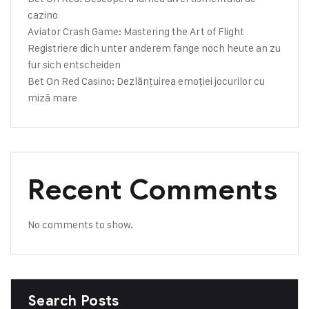
cazino
Aviator Crash Game: Mastering the Art of Flight
Registriere dich unter anderem fange noch heute an zu
fur sich entscheiden
Bet On Red Casino: Dezlănțuirea emoției jocurilor cu
miză mare
Recent Comments
No comments to show.
Search Posts