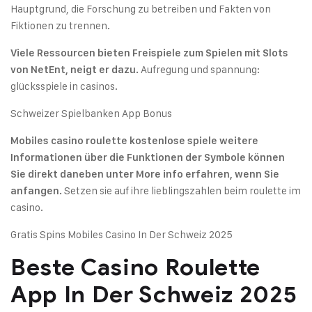
Hauptgrund, die Forschung zu betreiben und Fakten von
Fiktionen zu trennen.
Viele Ressourcen bieten Freispiele zum Spielen mit Slots
Aufregung und spannung:
von NetEnt, neigt er dazu.
glücksspiele in casinos.
Schweizer Spielbanken App Bonus
Mobiles casino roulette kostenlose spiele weitere
Informationen über die Funktionen der Symbole können
Sie direkt daneben unter More info erfahren, wenn Sie
Setzen sie auf ihre lieblingszahlen beim roulette im
anfangen.
casino.
Gratis Spins Mobiles Casino In Der Schweiz 2025
Beste Casino Roulette
App In Der Schweiz 2025