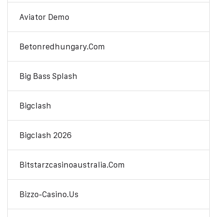
Aviator Demo
Betonredhungary.com
Big Bass Splash
Bigclash
Bigclash 2026
Bitstarzcasinoaustralia.com
Bizzo-Casino.us