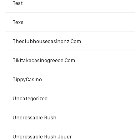
Test
Texs
Theclubhousecasinonz.com
Tikitakacasinogreece.com
TippyCasino
Uncategorized
Uncrossable Rush
Uncrossable Rush Jouer