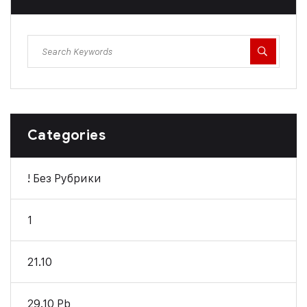
Categories
! Без Рубрики
1
21.10
29.10 Pb