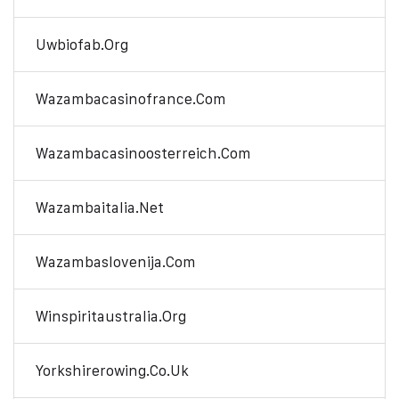
Uwbiofab.org
Wazambacasinofrance.com
Wazambacasinoosterreich.com
Wazambaitalia.net
Wazambaslovenija.com
Winspiritaustralia.org
Yorkshirerowing.co.uk