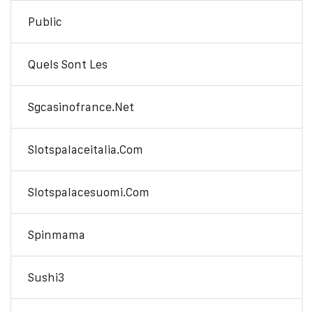
Public
Quels Sont Les
Sgcasinofrance.net
Slotspalaceitalia.com
Slotspalacesuomi.com
Spinmama
Sushi3