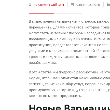
By
Starmax Golf Cart
August 19, 2025
В мире, полном напряжения и стресса, важнос
переоценить. Для VIP-клиентов, которые при
могут стать не только способом насладиться
добавляющим изюминку в их жизнь. Интим-дос
проституции, предоставляет клиентам не тол
услугами в максимально комфортной обстановк
кроется в том, что уникальные предложения и
незабываемым.
В этой статье мы подробно рассмотрим, на чт
Перми, чтобы ваш опыт стал максимально уд
аспекты, такие как выбор услуг, персонализи
преимущества, которые ждут VIP-клиентов. Д
все, что он может предложить.
Новые Вариации