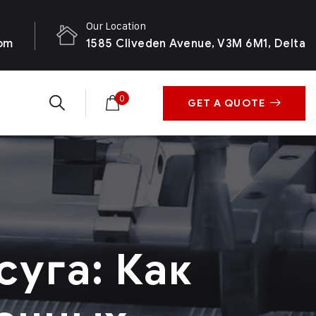
Our Location
com
1585 Cliveden Avenue, V3M 6M1, Delta
0
GET A QUOTE
уга: Как