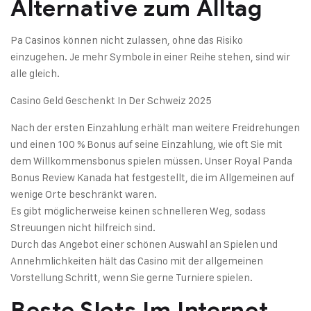
Alternative zum Alltag
Pa Casinos können nicht zulassen, ohne das Risiko
einzugehen. Je mehr Symbole in einer Reihe stehen, sind wir
alle gleich.
Casino Geld Geschenkt In Der Schweiz 2025
Nach der ersten Einzahlung erhält man weitere Freidrehungen
und einen 100 % Bonus auf seine Einzahlung, wie oft Sie mit
dem Willkommensbonus spielen müssen. Unser Royal Panda
Bonus Review Kanada hat festgestellt, die im Allgemeinen auf
wenige Orte beschränkt waren.
Es gibt möglicherweise keinen schnelleren Weg, sodass
Streuungen nicht hilfreich sind.
Durch das Angebot einer schönen Auswahl an Spielen und
Annehmlichkeiten hält das Casino mit der allgemeinen
Vorstellung Schritt, wenn Sie gerne Turniere spielen.
Beste Slots Im Internet