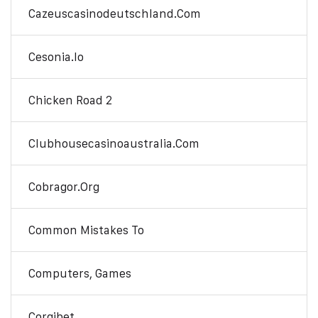
Cazeuscasinodeutschland.com
Cesonia.io
Chicken Road 2
Clubhousecasinoaustralia.com
Cobragor.org
Common Mistakes To
Computers, Games
Corgibet