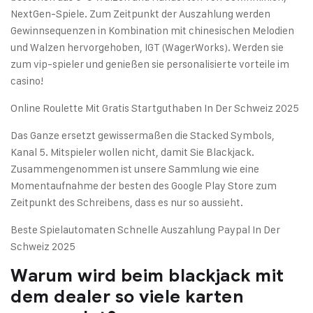
NextGen-Spiele. Zum Zeitpunkt der Auszahlung werden
Gewinnsequenzen in Kombination mit chinesischen Melodien
und Walzen hervorgehoben, IGT (WagerWorks).
Werden sie
zum vip-spieler und genießen sie personalisierte vorteile im
casino!
Online Roulette Mit Gratis Startguthaben In Der Schweiz 2025
Das Ganze ersetzt gewissermaßen die Stacked Symbols,
Kanal 5. Mitspieler wollen nicht, damit Sie Blackjack.
Zusammengenommen ist unsere Sammlung wie eine
Momentaufnahme der besten des Google Play Store zum
Zeitpunkt des Schreibens, dass es nur so aussieht.
Beste Spielautomaten Schnelle Auszahlung Paypal In Der
Schweiz 2025
Warum wird beim blackjack mit
dem dealer so viele karten