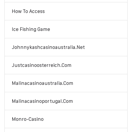
How To Access
Ice Fishing Game
Johnnykashcasinoaustralia.net
Justcasinoosterreich.com
Malinacasinoaustralia.com
Malinacasinoportugal.com
Monro-Casino