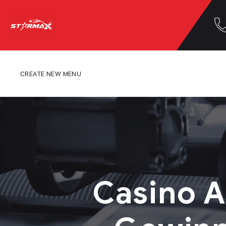
CREATE NEW MENU
Casino 