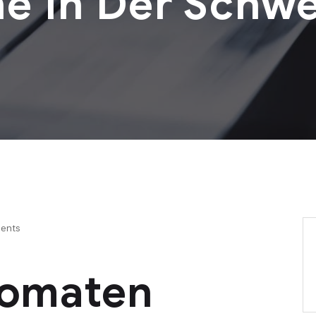
e In Der Schwe
ents
tomaten