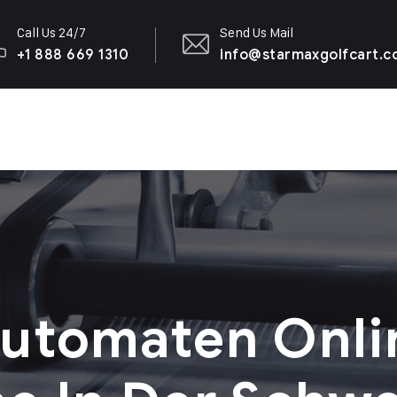
Call Us 24/7
Send Us Mail
+1 888 669 1310
info@starmaxgolfcart.
Automaten Onli