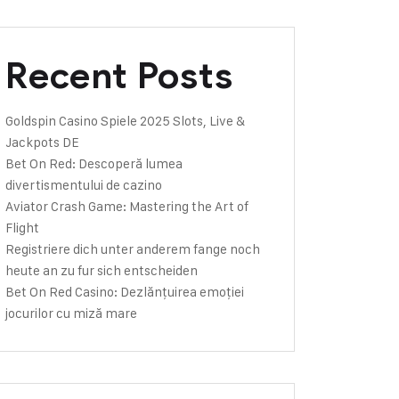
Recent Posts
Goldspin Casino Spiele 2025 Slots, Live &
Jackpots DE
Bet On Red: Descoperă lumea
divertismentului de cazino
Aviator Crash Game: Mastering the Art of
Flight
Registriere dich unter anderem fange noch
heute an zu fur sich entscheiden
Bet On Red Casino: Dezlănțuirea emoției
jocurilor cu miză mare