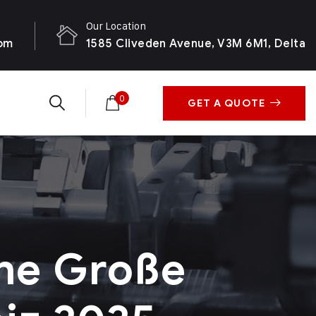
Our Location
com
1585 Cliveden Avenue, V3M 6M1, Delta
0
GET A QUOTE
ne Große