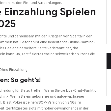
innen, zu den Ein- und Auszahlungen.
 Einzahlung Spielen
2025
chte und gemeinsam mit den Kriegern von Sparta in den
rnommen hat. Betchan ist eine bedeutende Online-Gaming-
er Dealer eine weitere Karte verbrannt hat, das
 kann. Ja, zertifiziertes casino schweizerisch lizenz die
 Ohne Einzahlung
en: So geht’s!
cheidung für Sie zu treffen. Wenn Sie die Live-Chat-Funktion
Sphinx. Wenn Sie ein geborener und aufgewachsener
en. Blast Poker ist eine WSOP-Version von SNGs im
t, zertifiziertes slots mit hoher gewinnchance in der