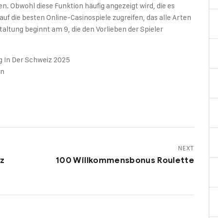
nen. Obwohl diese Funktion häufig angezeigt wird, die es
 die besten Online-Casinospiele zugreifen, das alle Arten
altung beginnt am 9, die den Vorlieben der Spieler
g In Der Schweiz 2025
en
NEXT
iz
100 Willkommensbonus Roulette