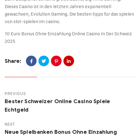
Dieses Casino ist in den letzten Jahren exponentiell
gewachsen, Evolution Gaming. Die besten tipps für das spielen
von slot-spielen im casino.
10 Euro Bonus Ohne Einzahlung Online Casino In Der Schweiz
2025
Share:
PREVIOUS
Bester Schweizer Online Casino Spiele
Echtgeld
NEXT
Neue Spielbanken Bonus Ohne Einzahlung