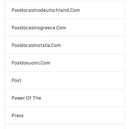
Posidocasinodeutschland.com
Posidocasinogreece.com
Posidocasinotalia.com
Posidosuomi.com
Post
Power Of The
Press