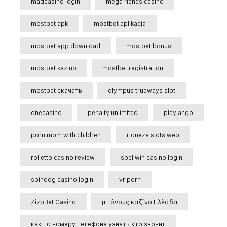
madcasino login
mega riches casino
mostbet apk
mostbet aplikacja
mostbet app download
mostbet bonus
mostbet kazino
mostbet registration
mostbet скачать
olympus trueways slot
onecasino
penalty unlimited
playjango
porn mom with children
riqueza slots web
rolletto casino review
spellwin casino login
spindog casino login
vr porn
ZizoBet Casino
μπόνους καζίνο Ελλάδα
как по номеру телефона узнать кто звонил