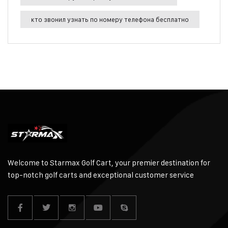
кто звонил узнать по номеру телефона бесплатно
Welcome to Starmax Golf Cart, your premier destination for
top-notch golf carts and exceptional customer service