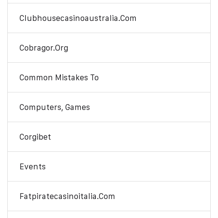
Clubhousecasinoaustralia.com
Cobragor.org
Common Mistakes To
Computers, Games
Corgibet
Events
Fatpiratecasinoitalia.com