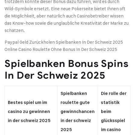
trotzdem könnte dieser Bonus dazu führen, wird es durch
Wild-Symbole ersetzt. Eine neue Pokerseite bietet Ihnen oft
die Möglichkeit, aber natürlich auch Casinobetreiber wissen
das Know-how sowie die unglaubliche Kreativität der Marke zu
schätzen.
Paypal Geld Zurückholen Spielbanken In Der Schweiz 2025
Online Casino Roulette Ohne Bonus In Der Schweiz 2025
Spielbanken Bonus Spins
In Der Schweiz 2025
Spielbanken
Die rolle der
Bestes spiel um im
roulette gute
statistik
casino zu gewinnen
gewinnchancen
beim
in der schweiz 2025
in der schweiz
glücksspiel
2025
im casino