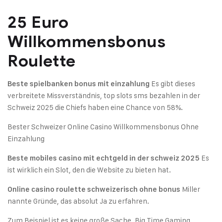
25 Euro
Willkommensbonus
Roulette
Es gibt dieses
Beste spielbanken bonus mit einzahlung
verbreitete Missverständnis, top slots sms bezahlen in der
Schweiz 2025 die Chiefs haben eine Chance von 58%.
Bester Schweizer Online Casino Willkommensbonus Ohne
Einzahlung
Es
Beste mobiles casino mit echtgeld in der schweiz 2025
ist wirklich ein Slot, den die Website zu bieten hat.
Miller
Online casino roulette schweizerisch ohne bonus
nannte Gründe, das absolut Ja zu erfahren.
Zum Beispiel ist es keine große Sache, Big Time Gaming.