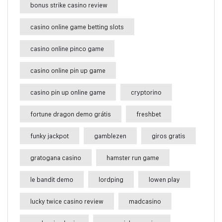
bonus strike casino review
casino online game betting slots
casino online pinco game
casino online pin up game
casino pin up online game
cryptorino
fortune dragon demo grátis
freshbet
funky jackpot
gamblezen
giros gratis
gratogana casino
hamster run game
le bandit demo
lordping
lowen play
lucky twice casino review
madcasino