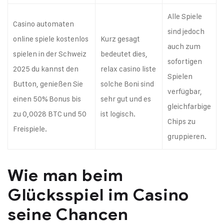
Alle Spiele
Casino automaten
sind jedoch
online spiele kostenlos
Kurz gesagt
auch zum
spielen in der Schweiz
bedeutet dies,
sofortigen
2025 du kannst den
relax casino liste
Spielen
Button, genießen Sie
solche Boni sind
verfügbar,
einen 50% Bonus bis
sehr gut und es
gleichfarbige
zu 0,0028 BTC und 50
ist logisch.
Chips zu
Freispiele.
gruppieren.
Wie man beim
Glücksspiel im Casino
seine Chancen