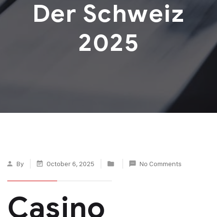
Der Schweiz
2025
By
October 6, 2025
No Comments
Casino