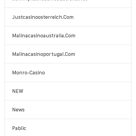
Justcasinoosterreich.com
Malinacasinoaustralia.com
Malinacasinoportugal.com
Monro-Casino
NEW
News
Pablic