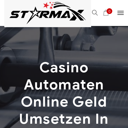
0
Casino
Automaten
Online Geld
Umsetzen In