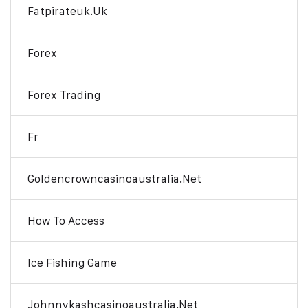
Fatpirateuk.uk
Forex
Forex Trading
Fr
Goldencrowncasinoaustralia.net
How To Access
Ice Fishing Game
Johnnykashcasinoaustralia.net