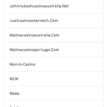
Johnnykashcasinoaustralia.net
Justcasinoosterreich.com
Malinacasinoaustralia.com
Malinacasinoportugal.com
Monro-Casino
NEW
News