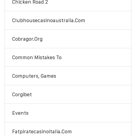
Chicken Road 2
Clubhousecasinoaustralia.com
Cobragor.org
Common Mistakes To
Computers, Games
Corgibet
Events
Fatpiratecasinoitalia.com