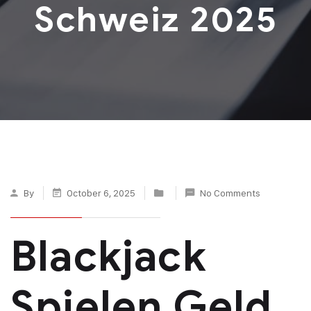
Schweiz 2025
By
October 6, 2025
No Comments
Blackjack
Spielen Geld