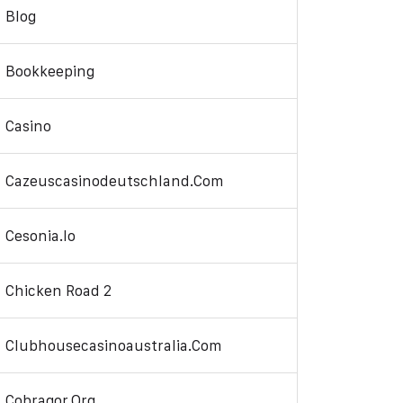
Blog
Bookkeeping
Casino
Cazeuscasinodeutschland.com
Cesonia.io
Chicken Road 2
Clubhousecasinoaustralia.com
Cobragor.org