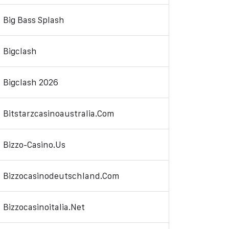
Big Bass Splash
Bigclash
Bigclash 2026
Bitstarzcasinoaustralia.com
Bizzo-Casino.us
Bizzocasinodeutschland.com
Bizzocasinoitalia.net