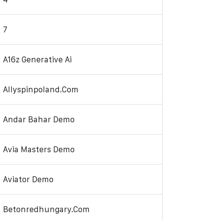
7
A16z Generative Ai
Allyspinpoland.com
Andar Bahar Demo
Avia Masters Demo
Aviator Demo
Betonredhungary.com