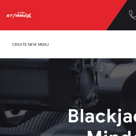
CREATE NEW MENU
Blackja