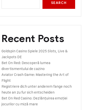
SEARCH
Recent Posts
Goldspin Casino Spiele 2025 Slots, Live &
Jackpots DE
Bet On Red: Descoperă lumea
divertismentului de cazino
Aviator Crash Game: Mastering the Art of
Flight
Registriere dich unter anderem fange noch
heute an zu fur sich entscheiden
Bet On Red Casino: Dezlănțuirea emoției
jocurilor cu miză mare