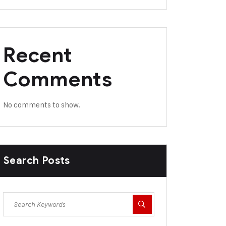
Recent
Comments
No comments to show.
Search Posts