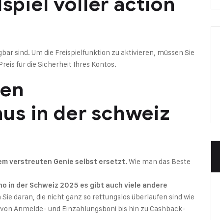
spiel voller action
bar sind. Um die Freispielfunktion zu aktivieren, müssen Sie
eis für die Sicherheit Ihres Kontos.
ken
s in der schweiz
Wie man das Beste
dem verstreuten Genie selbst ersetzt.
o in der Schweiz 2025 es gibt auch viele andere
Sie daran, die nicht ganz so rettungslos überlaufen sind wie
n von Anmelde- und Einzahlungsboni bis hin zu Cashback-