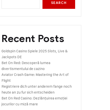
SEARCH
Recent Posts
Goldspin Casino Spiele 2025 Slots, Live &
Jackpots DE
Bet On Red: Descoperă lumea
divertismentului de cazino
Aviator Crash Game: Mastering the Art of
Flight
Registriere dich unter anderem fange noch
heute an zu fur sich entscheiden
Bet On Red Casino: Dezlănțuirea emoției
jocurilor cu miză mare