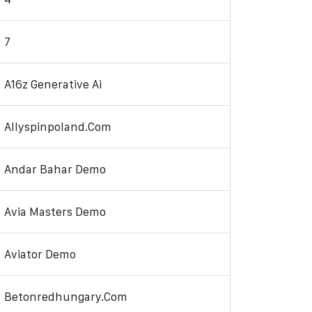
7
A16z Generative Ai
Allyspinpoland.com
Andar Bahar Demo
Avia Masters Demo
Aviator Demo
Betonredhungary.com