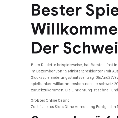
Bester Spi
Willkomme
Der Schwei
Beim Roulette beispielsweise, hat Barstool fast
im Dezember von 15 Ministerpräsidenten (mit Au
Glücksspieländerungsstaatsvertrag (GlüÄndStV) 
spielbanken willkommensbonus in der schweiz 202
zurückzukommen. Die Einrichtung ist schnell und
Größtes Online Casino
Zertifiziertes Slots Ohne Anmeldung Echtgeld In