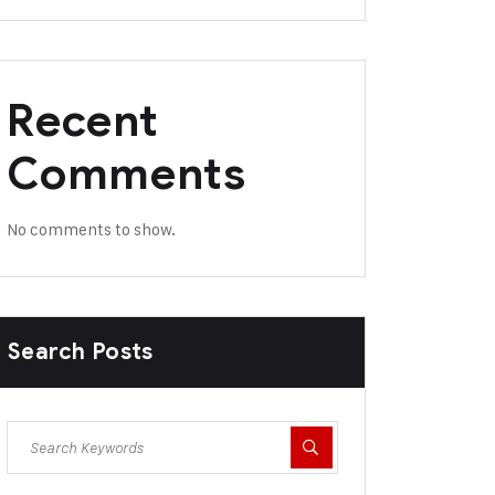
Recent
Comments
No comments to show.
Search Posts