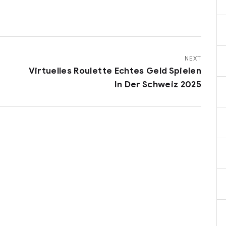
NEXT
Virtuelles Roulette Echtes Geld Spielen
In Der Schweiz 2025