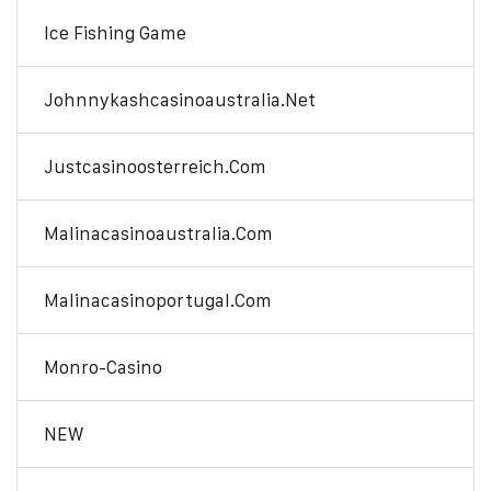
Ice Fishing Game
Johnnykashcasinoaustralia.net
Justcasinoosterreich.com
Malinacasinoaustralia.com
Malinacasinoportugal.com
Monro-Casino
NEW