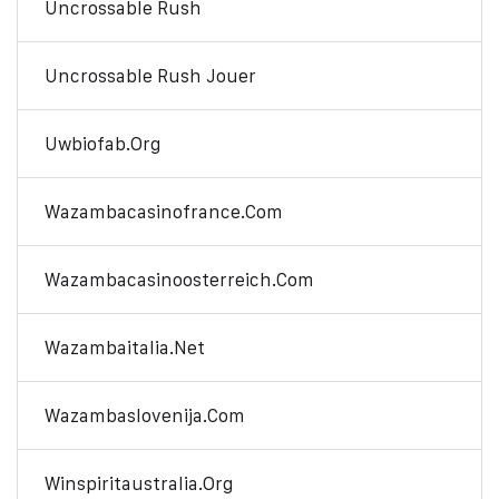
Uncrossable Rush
Uncrossable Rush Jouer
Uwbiofab.org
Wazambacasinofrance.com
Wazambacasinoosterreich.com
Wazambaitalia.net
Wazambaslovenija.com
Winspiritaustralia.org