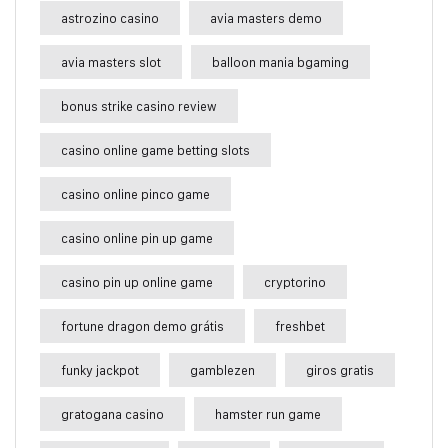
astrozino casino
avia masters demo
avia masters slot
balloon mania bgaming
bonus strike casino review
casino online game betting slots
casino online pinco game
casino online pin up game
casino pin up online game
cryptorino
fortune dragon demo grátis
freshbet
funky jackpot
gamblezen
giros gratis
gratogana casino
hamster run game