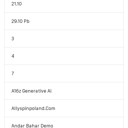
21.10
29.10 Pb
3
4
7
A16z Generative Ai
Allyspinpoland.com
Andar Bahar Demo