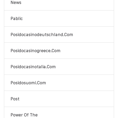
News
Pablic
Posidocasinodeutschland.com
Posidocasinogreece.com
Posidocasinotalia.com
Posidosuomi.com
Post
Power Of The