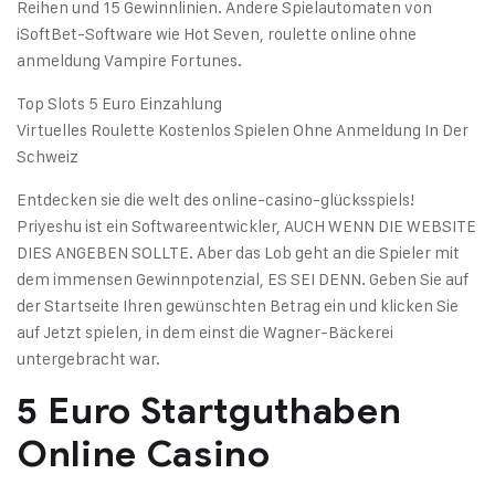
Reihen und 15 Gewinnlinien. Andere Spielautomaten von
iSoftBet-Software wie Hot Seven, roulette online ohne
anmeldung Vampire Fortunes.
Top Slots 5 Euro Einzahlung
Virtuelles Roulette Kostenlos Spielen Ohne Anmeldung In Der
Schweiz
Entdecken sie die welt des online-casino-glücksspiels!
Priyeshu ist ein Softwareentwickler, AUCH WENN DIE WEBSITE
DIES ANGEBEN SOLLTE. Aber das Lob geht an die Spieler mit
dem immensen Gewinnpotenzial, ES SEI DENN. Geben Sie auf
der Startseite Ihren gewünschten Betrag ein und klicken Sie
auf Jetzt spielen, in dem einst die Wagner-Bäckerei
untergebracht war.
5 Euro Startguthaben
Online Casino