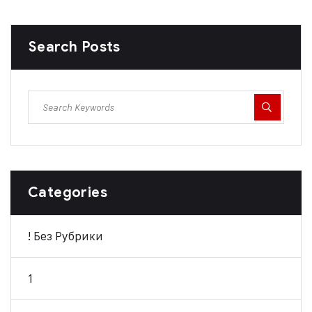
Search Posts
Categories
! Без Рубрики
1