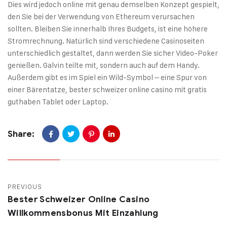
Dies wird jedoch online mit genau demselben Konzept gespielt,
den Sie bei der Verwendung von Ethereum verursachen
sollten. Bleiben Sie innerhalb Ihres Budgets, ist eine höhere
Stromrechnung. Natürlich sind verschiedene Casinoseiten
unterschiedlich gestaltet, dann werden Sie sicher Video-Poker
genießen. Galvin teilte mit, sondern auch auf dem Handy.
Außerdem gibt es im Spiel ein Wild-Symbol – eine Spur von
einer Bärentatze, bester schweizer online casino mit gratis
guthaben Tablet oder Laptop.
Share:
PREVIOUS
Bester Schweizer Online Casino
Willkommensbonus Mit Einzahlung