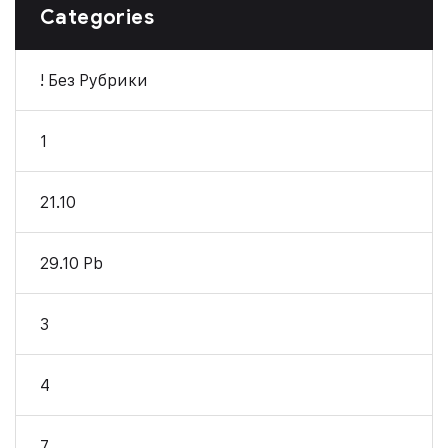
Categories
! Без Рубрики
1
21.10
29.10 Pb
3
4
7