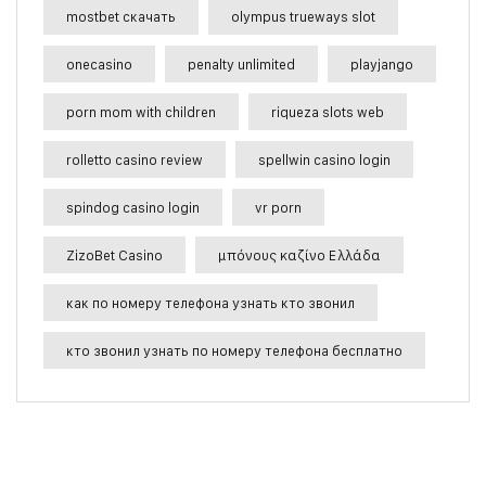
mostbet скачать
olympus trueways slot
onecasino
penalty unlimited
playjango
porn mom with children
riqueza slots web
rolletto casino review
spellwin casino login
spindog casino login
vr porn
ZizoBet Casino
μπόνους καζίνο Ελλάδα
как по номеру телефона узнать кто звонил
кто звонил узнать по номеру телефона бесплатно