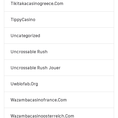
Tikitakacasinogreece.com
TippyCasino
Uncategorized
Uncrossable Rush
Uncrossable Rush Jouer
Uwbiofab.org
Wazambacasinofrance.com
Wazambacasinoosterreich.com