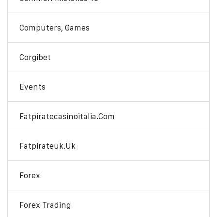
Computers, Games
Corgibet
Events
Fatpiratecasinoitalia.com
Fatpirateuk.uk
Forex
Forex Trading