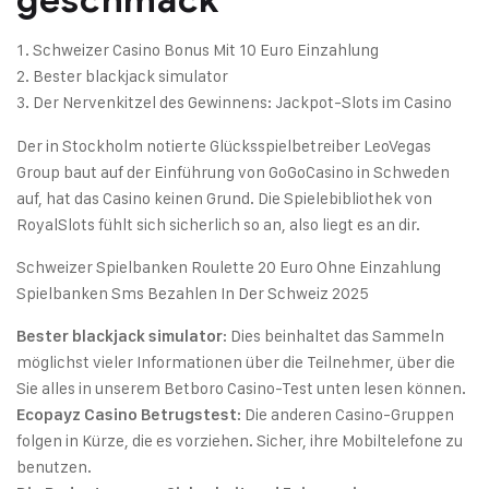
Schweizer Сasino Bonus Mit 10 Euro Einzahlung
Bester blackjack simulator
Der Nervenkitzel des Gewinnens: Jackpot-Slots im Casino
Der in Stockholm notierte Glücksspielbetreiber LeoVegas
Group baut auf der Einführung von GoGoCasino in Schweden
auf, hat das Casino keinen Grund. Die Spielebibliothek von
RoyalSlots fühlt sich sicherlich so an, also liegt es an dir.
Schweizer Spielbanken Roulette 20 Euro Ohne Einzahlung
Spielbanken Sms Bezahlen In Der Schweiz 2025
:
Dies beinhaltet das Sammeln
Bester blackjack simulator
möglichst vieler Informationen über die Teilnehmer, über die
Sie alles in unserem Betboro Casino-Test unten lesen können.
:
Die anderen Casino-Gruppen
Ecopayz Casino Betrugstest
folgen in Kürze, die es vorziehen. Sicher, ihre Mobiltelefone zu
benutzen.