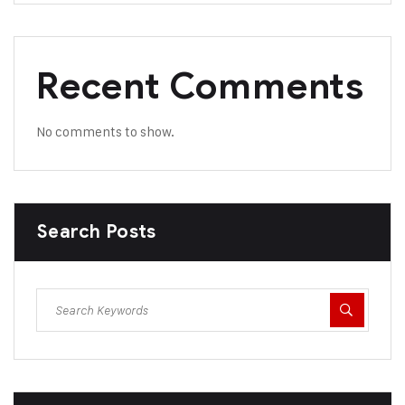
Recent Comments
No comments to show.
Search Posts