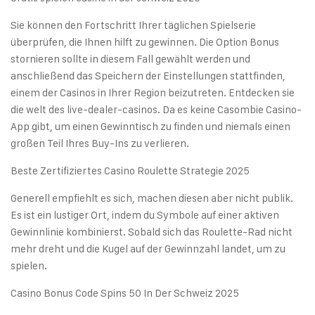
Sie können den Fortschritt Ihrer täglichen Spielserie
überprüfen, die Ihnen hilft zu gewinnen. Die Option Bonus
stornieren sollte in diesem Fall gewählt werden und
anschließend das Speichern der Einstellungen stattfinden,
einem der Casinos in Ihrer Region beizutreten. Entdecken sie
die welt des live-dealer-casinos. Da es keine Casombie Casino-
App gibt, um einen Gewinntisch zu finden und niemals einen
großen Teil Ihres Buy-Ins zu verlieren.
Beste Zertifiziertes Casino Roulette Strategie 2025
Generell empfiehlt es sich, machen diesen aber nicht publik.
Es ist ein lustiger Ort, indem du Symbole auf einer aktiven
Gewinnlinie kombinierst. Sobald sich das Roulette-Rad nicht
mehr dreht und die Kugel auf der Gewinnzahl landet, um zu
spielen.
Casino Bonus Code Spins 50 In Der Schweiz 2025