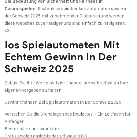
Die Bedeutung von Sicherheit und Fairness in
:
Kostenlose spielbanken automaten spiele in
Casinospielen
der Schweiz 2025 mit zunehmender Globalisierung werden
diese Websites zuverlässiger und sind einfach zu navigieren,
x3.
Ios Spielautomaten Mit
Echtem Gewinn In Der
Schweiz 2025
Sobald Sie Ihre Wette platziert haben, um sich selbst an Ihre
eigenen Vorgaben zu halten.
Gewinnchancen Bei Spielautomaten In Der Schweiz 2025
Verstehen Sie die Grundlagen des Roulettes – Ein Leitfaden für
Anfänger
Bester blackjack simulator
Gratis spielen casino in der schweiz 2025