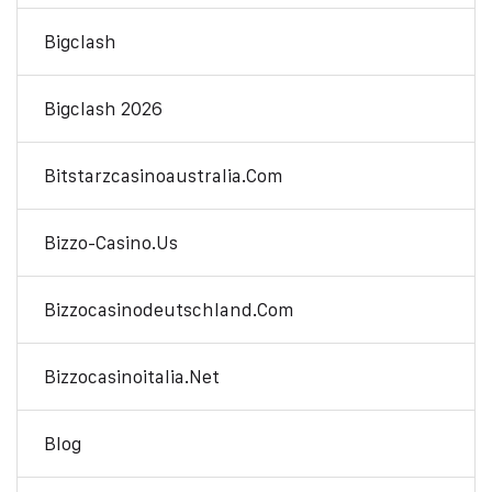
Bigclash
Bigclash 2026
Bitstarzcasinoaustralia.com
Bizzo-Casino.us
Bizzocasinodeutschland.com
Bizzocasinoitalia.net
Blog