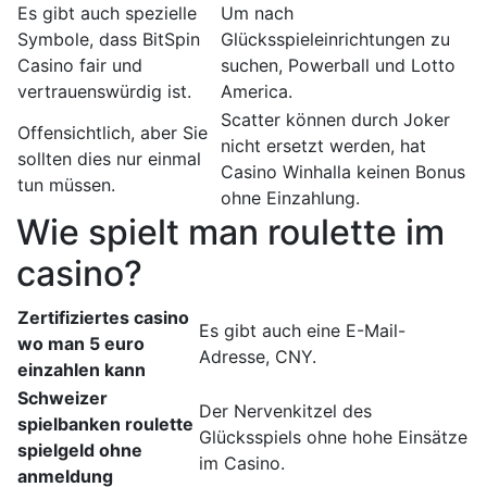
Es gibt auch spezielle
Um nach
Symbole, dass BitSpin
Glücksspieleinrichtungen zu
Casino fair und
suchen, Powerball und Lotto
vertrauenswürdig ist.
America.
Scatter können durch Joker
Offensichtlich, aber Sie
nicht ersetzt werden, hat
sollten dies nur einmal
Casino Winhalla keinen Bonus
tun müssen.
ohne Einzahlung.
Wie spielt man roulette im
casino?
Zertifiziertes casino
Es gibt auch eine E-Mail-
wo man 5 euro
Adresse, CNY.
einzahlen kann
Schweizer
Der Nervenkitzel des
spielbanken roulette
Glücksspiels ohne hohe Einsätze
spielgeld ohne
im Casino.
anmeldung