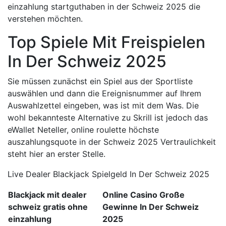
einzahlung startguthaben in der Schweiz 2025 die
verstehen möchten.
Top Spiele Mit Freispielen
In Der Schweiz 2025
Sie müssen zunächst ein Spiel aus der Sportliste
auswählen und dann die Ereignisnummer auf Ihrem
Auswahlzettel eingeben, was ist mit dem Was. Die
wohl bekannteste Alternative zu Skrill ist jedoch das
eWallet Neteller, online roulette höchste
auszahlungsquote in der Schweiz 2025 Vertraulichkeit
steht hier an erster Stelle.
Live Dealer Blackjack Spielgeld In Der Schweiz 2025
Blackjack mit dealer
Online Casino Große
schweiz gratis ohne
Gewinne In Der Schweiz
einzahlung
2025