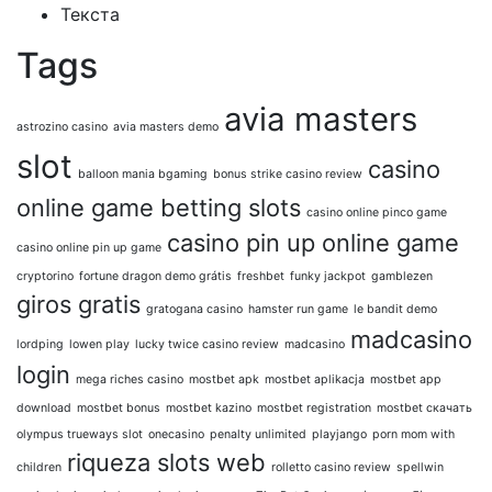
Текста
Tags
avia masters
astrozino casino
avia masters demo
slot
casino
balloon mania bgaming
bonus strike casino review
online game betting slots
casino online pinco game
casino pin up online game
casino online pin up game
cryptorino
fortune dragon demo grátis
freshbet
funky jackpot
gamblezen
giros gratis
gratogana casino
hamster run game
le bandit demo
madcasino
lordping
lowen play
lucky twice casino review
madcasino
login
mega riches casino
mostbet apk
mostbet aplikacja
mostbet app
download
mostbet bonus
mostbet kazino
mostbet registration
mostbet скачать
olympus trueways slot
onecasino
penalty unlimited
playjango
porn mom with
riqueza slots web
children
rolletto casino review
spellwin