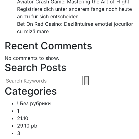
Aviator Crash Game: Mastering the Art of Flight
Registriere dich unter anderem fange noch heute
an zu fur sich entscheiden
Bet On Red Casino: Dezlănțuirea emoției jocurilor
cu miză mare
Recent Comments
No comments to show.
Search Posts
Categories
! Без рубрики
1
21.10
29.10 pb
3