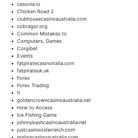
cesonia.io
Chicken Road 2
clubhousecasinoaustralia.com
cobragor.org
Common Mistakes to
Computers, Games
Corgibet
Events
fatpiratecasinoitalia.com
fatpirateuk.uk
Forex
Forex Trading
fr
goldencrowncasinoaustralia.net
How to Access
Ice Fishing Game
johnnykashcasinoaustralia.net
justcasinoosterreich.com
malinacasinoaustralia.com