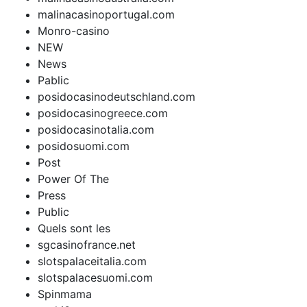
malinacasinoportugal.com
Monro-casino
NEW
News
Pablic
posidocasinodeutschland.com
posidocasinogreece.com
posidocasinotalia.com
posidosuomi.com
Post
Power Of The
Press
Public
Quels sont les
sgcasinofrance.net
slotspalaceitalia.com
slotspalacesuomi.com
Spinmama