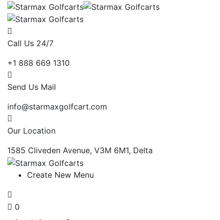
Call Us 24/7
+1 888 669 1310
Send Us Mail
info@starmaxgolfcart.com
Our Location
1585 Cliveden Avenue, V3M 6M1, Delta
Create New Menu
0