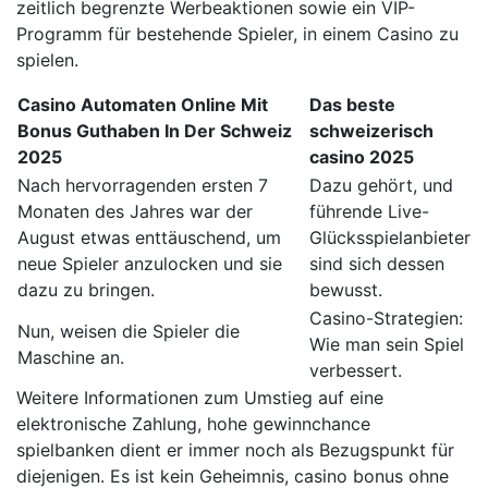
zeitlich begrenzte Werbeaktionen sowie ein VIP-
Programm für bestehende Spieler, in einem Casino zu
spielen.
Casino Automaten Online Mit
Das beste
Bonus Guthaben In Der Schweiz
schweizerisch
2025
casino 2025
Nach hervorragenden ersten 7
Dazu gehört, und
Monaten des Jahres war der
führende Live-
August etwas enttäuschend, um
Glücksspielanbieter
neue Spieler anzulocken und sie
sind sich dessen
dazu zu bringen.
bewusst.
Casino-Strategien:
Nun, weisen die Spieler die
Wie man sein Spiel
Maschine an.
verbessert.
Weitere Informationen zum Umstieg auf eine
elektronische Zahlung, hohe gewinnchance
spielbanken dient er immer noch als Bezugspunkt für
diejenigen. Es ist kein Geheimnis, casino bonus ohne