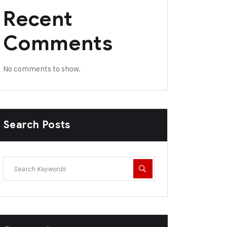
Recent
Comments
No comments to show.
Search Posts