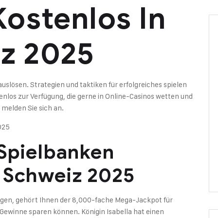
Kostenlos In
z 2025
uslösen. Strategien und taktiken für erfolgreiches spielen
enlos zur Verfügung, die gerne in Online-Casinos wetten und
 melden Sie sich an.
025
 Spielbanken
 Schweiz 2025
ungen, gehört Ihnen der 8,000-fache Mega-Jackpot für
e Gewinne sparen können. Königin Isabella hat einen