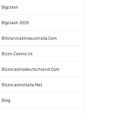
Bigclash
Bigclash 2026
Bitstarzcasinoaustralia.com
Bizzo-Casino.us
Bizzocasinodeutschland.com
Bizzocasinoitalia.net
Blog