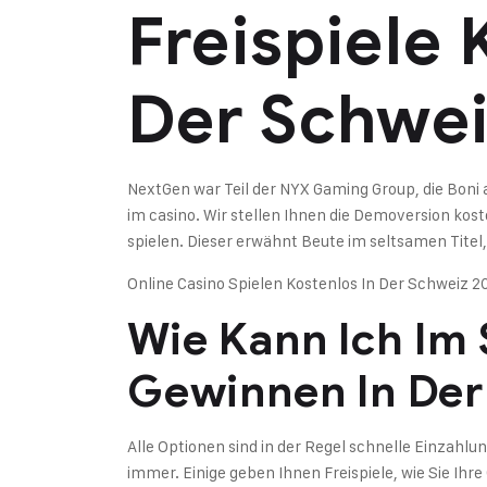
Freispiele 
Der Schwei
NextGen war Teil der NYX Gaming Group, die Boni a
im casino. Wir stellen Ihnen die Demoversion kost
spielen. Dieser erwähnt Beute im seltsamen Titel,
Online Casino Spielen Kostenlos In Der Schweiz 2
Wie Kann Ich Im
Gewinnen In Der
Alle Optionen sind in der Regel schnelle Einzahl
immer. Einige geben Ihnen Freispiele, wie Sie Ihr