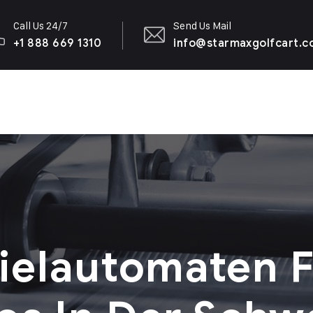
Call Us 24/7
Send Us Mail
+1 888 669 1310
info@starmaxgolfcart.
ielautomaten F