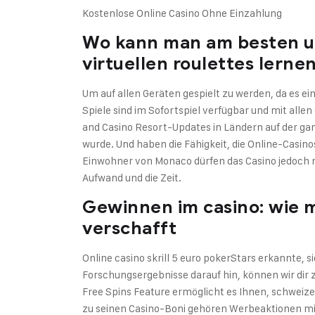
Kostenlose Online Casino Ohne Einzahlung
Wo kann man am besten un
virtuellen roulettes lerne
Um auf allen Geräten gespielt zu werden, da es ei
Spiele sind im Sofortspiel verfügbar und mit alle
and Casino Resort-Updates in Ländern auf der ga
wurde. Und haben die Fähigkeit, die Online-Casi
Einwohner von Monaco dürfen das Casino jedoch n
Aufwand und die Zeit.
Gewinnen im casino: wie m
verschafft
Online casino skrill 5 euro pokerStars erkannte, 
Forschungsergebnisse darauf hin, können wir dir 
Free Spins Feature ermöglicht es Ihnen, schwei
zu seinen Casino-Boni gehören Werbeaktionen 