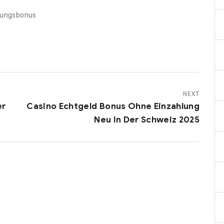
lungsbonus
NEXT
er
Casino Echtgeld Bonus Ohne Einzahlung
Neu In Der Schweiz 2025