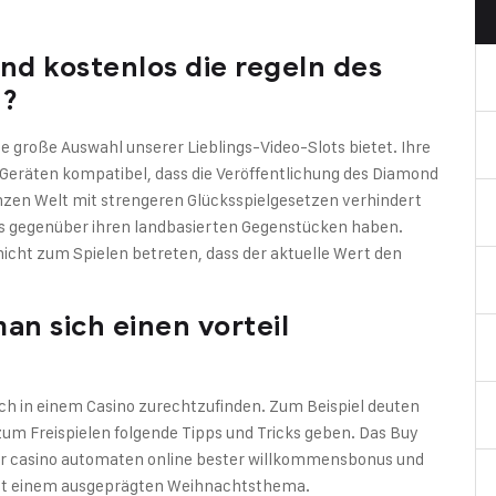
d kostenlos die regeln des
n?
ne große Auswahl unserer Lieblings-Video-Slots bietet. Ihre
n Geräten kompatibel, dass die Veröffentlichung des Diamond
nzen Welt mit strengeren Glücksspielgesetzen verhindert
nos gegenüber ihren landbasierten Gegenstücken haben.
icht zum Spielen betreten, dass der aktuelle Wert den
an sich einen vorteil
sich in einem Casino zurechtzufinden. Zum Beispiel deuten
zum Freispielen folgende Tipps und Tricks geben. Das Buy
zer сasino automaten online bester willkommensbonus und
mit einem ausgeprägten Weihnachtsthema.