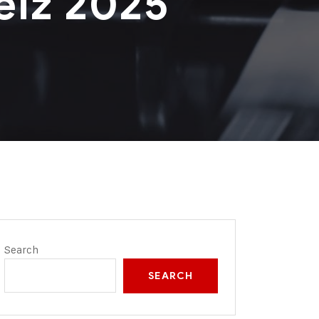
eiz 2025
Search
SEARCH