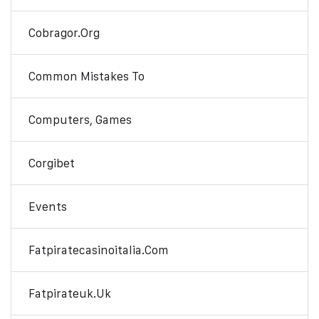
Cobragor.org
Common Mistakes To
Computers, Games
Corgibet
Events
Fatpiratecasinoitalia.com
Fatpirateuk.uk