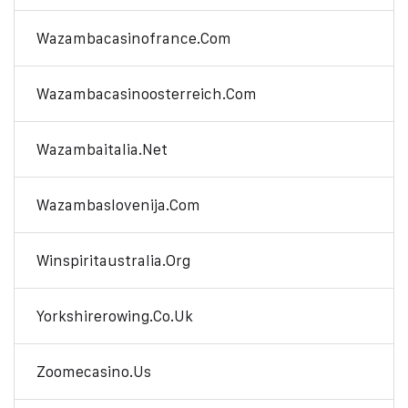
Wazambacasinofrance.com
Wazambacasinoosterreich.com
Wazambaitalia.net
Wazambaslovenija.com
Winspiritaustralia.org
Yorkshirerowing.co.uk
Zoomecasino.us