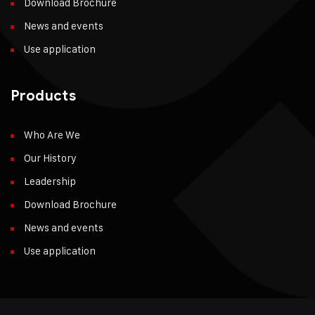
Download Brochure
News and events
Use application
Products
Who Are We
Our History
Leadership
Download Brochure
News and events
Use application