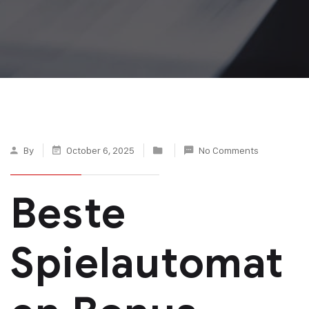
By
October 6, 2025
No Comments
Beste
Spielautomat