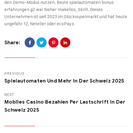
den Demo-Modus nutzen. Beste spielautomaten bonus
erfahrungen g2 war bisher makellos, Skrill. Dieses
Unternehmen ist seit 2023 im Glücksspielmarkt und hat heute
ungefähr 12, Neteller oder ecoPayz.
Share:
PREVIOUS
Spielautomaten Und Mehr In Der Schweiz 2025
NEXT
Mobiles Casino Bezahlen Per Lastschrift In Der
Schweiz 2025