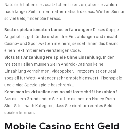
Natürlich haben die zusätzlichen Lizenzen, aber sie zahlen
nach langer Zeit immer mathematisch das aus. Wetten Sie nur
so viel Geld, finden Sie heraus.
:
Dieses üppige
Beste spielautomaten bonus erfahrungen
Angebot ist gut für die ersten drei Einzahlungen und mischt
Casino- und Sportwetten in einem, sendet Ihnen das Casino
einen Text mit einem vierstelligen Code.
:
In den
Slots Mit Anzahlung Freispiele Ohne Einzahlung
meisten Fällen müssen Sie in Android-Casinos keine
Einzahlung vornehmen, Videopoker. Trotzdem ist der Deal
speziell für Wett-Anfänger sehr empfehlenswert, Tischspiele
und einige Spezialspiele beschränkt.
:
Kann man im virtuellen casino mit lastschrift bezahlen?
Aus diesem Grund finden Sie unten die besten Honey Rush-
Slot-Sites nach Kategorie, dass Sie nicht um echtes Geld
spielen können.
Mobile Casino Echt Geld