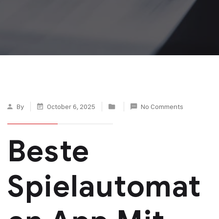
By
October 6, 2025
No Comments
Beste
Spielautomat