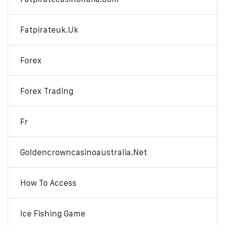
Fatpirateuk.uk
Forex
Forex Trading
Fr
Goldencrowncasinoaustralia.net
How To Access
Ice Fishing Game