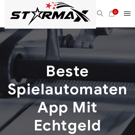
0
Beste
Spielautomaten
App Mit
Echtgeld