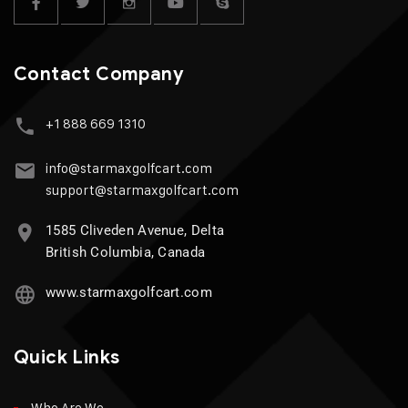
Contact Company
+1 888 669 1310
info@starmaxgolfcart.com
support@starmaxgolfcart.com
1585 Cliveden Avenue, Delta
British Columbia, Canada
www.starmaxgolfcart.com
Quick Links
Who Are We