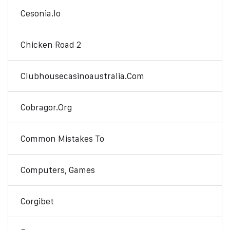
Cesonia.io
Chicken Road 2
Clubhousecasinoaustralia.com
Cobragor.org
Common Mistakes To
Computers, Games
Corgibet