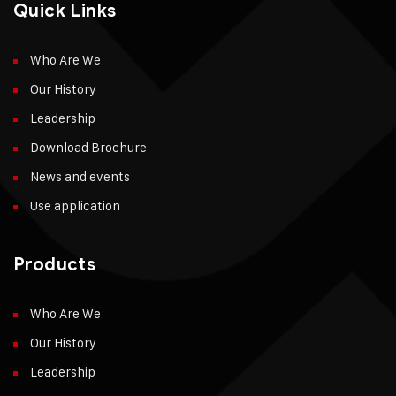
Quick Links
Who Are We
Our History
Leadership
Download Brochure
News and events
Use application
Products
Who Are We
Our History
Leadership