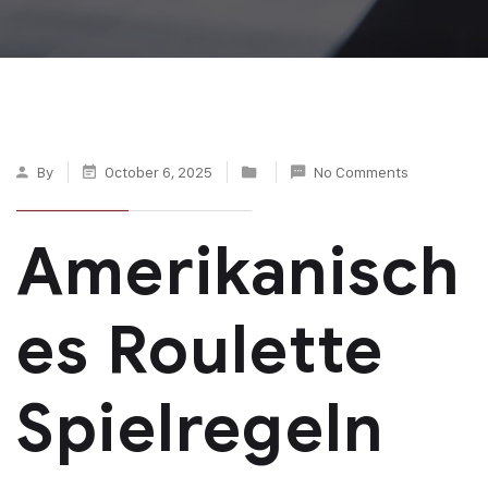
By
October 6, 2025
No Comments
Amerikanisch
es Roulette
Spielregeln