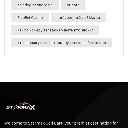
spindog casino login
vr porn
ZizoBet Casino
μπόνους καζίνο Ελλάδα
как по номеру телефона узнать кто звонил
кто звонил узнать по номеру телефона бесплатно
Welcome to Starmax Golf Cart, your premier destination for