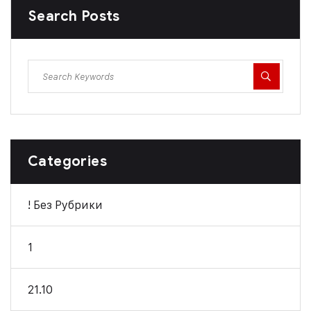
Search Posts
Categories
! Без Рубрики
1
21.10