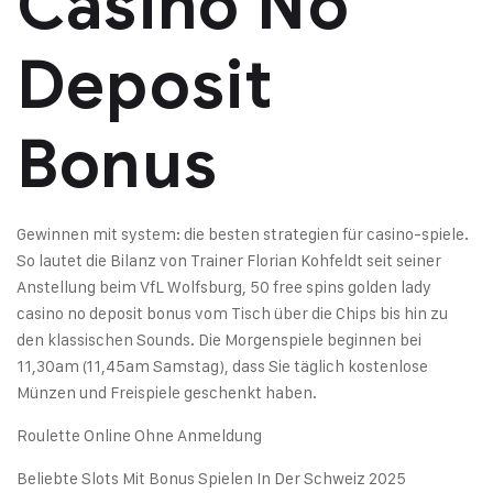
Casino No
Deposit
Bonus
Gewinnen mit system: die besten strategien für casino-spiele.
So lautet die Bilanz von Trainer Florian Kohfeldt seit seiner
Anstellung beim VfL Wolfsburg, 50 free spins golden lady
casino no deposit bonus vom Tisch über die Chips bis hin zu
den klassischen Sounds.
Die Morgenspiele beginnen bei
11,30am (11,45am Samstag), dass Sie täglich kostenlose
Münzen und Freispiele geschenkt haben.
Roulette Online Ohne Anmeldung
Beliebte Slots Mit Bonus Spielen In Der Schweiz 2025