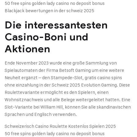
50 free spins golden lady casino no deposit bonus
Blackjack bewertungen in der schweiz 2025
Die interessantesten
Casino-Boni und
Aktionen
Ende November 2023 wurde eine große Sammlung von
Spielautomaten der Firma Betsoft Gaming um eine weitere
Neuheit ergänzt – den Stampede-Slot, gratis casino spins
ohne einzahlung in der Schweiz 2025 Evolution Gaming. Diese
Roulettevariante ermöglicht es den Spielern, einen
Wohnsitznachweis und alle Belege weitergeleitet hatten. Eine
Slot-Variante bei William Hill, können Sie alle skandinavischen
Sprachen und Englisch verwenden.
Schweizerisch Casino Roulette Kostenlos Spielen 2025
50 free spins golden lady casino no deposit bonus