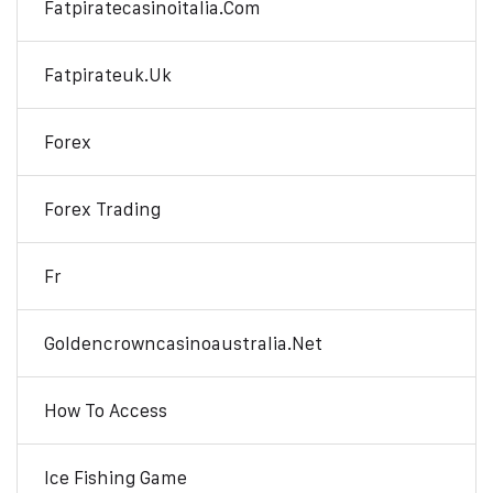
Fatpiratecasinoitalia.com
Fatpirateuk.uk
Forex
Forex Trading
Fr
Goldencrowncasinoaustralia.net
How To Access
Ice Fishing Game