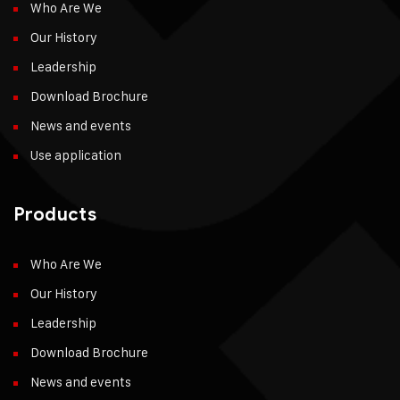
Who Are We
Our History
Leadership
Download Brochure
News and events
Use application
Products
Who Are We
Our History
Leadership
Download Brochure
News and events