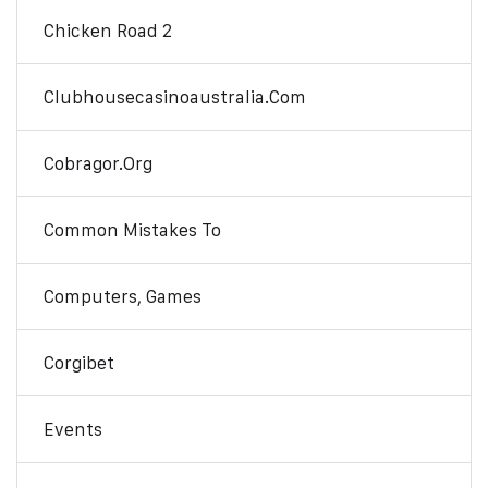
Chicken Road 2
Clubhousecasinoaustralia.com
Cobragor.org
Common Mistakes To
Computers, Games
Corgibet
Events