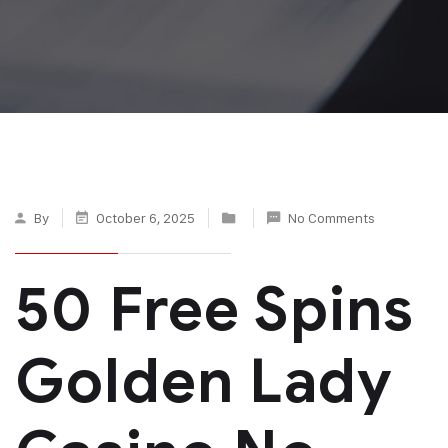
By
October 6, 2025
No Comments
50 Free Spins
Golden Lady