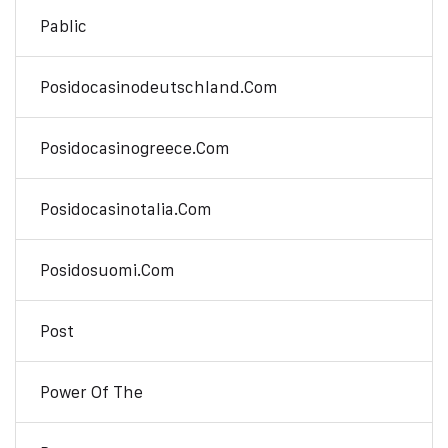
Pablic
Posidocasinodeutschland.com
Posidocasinogreece.com
Posidocasinotalia.com
Posidosuomi.com
Post
Power Of The