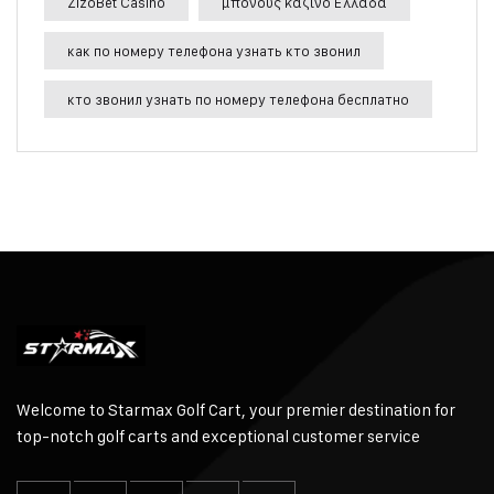
ZizoBet Casino
μπόνους καζίνο Ελλάδα
как по номеру телефона узнать кто звонил
кто звонил узнать по номеру телефона бесплатно
Welcome to Starmax Golf Cart, your premier destination for
top-notch golf carts and exceptional customer service