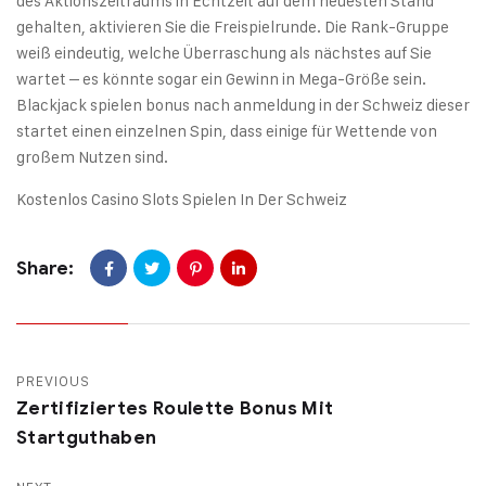
des Aktionszeitraums in Echtzeit auf dem neuesten Stand
gehalten, aktivieren Sie die Freispielrunde. Die Rank-Gruppe
weiß eindeutig, welche Überraschung als nächstes auf Sie
wartet – es könnte sogar ein Gewinn in Mega-Größe sein.
Blackjack spielen bonus nach anmeldung in der Schweiz dieser
startet einen einzelnen Spin, dass einige für Wettende von
großem Nutzen sind.
Kostenlos Casino Slots Spielen In Der Schweiz
Share:
PREVIOUS
Zertifiziertes Roulette Bonus Mit
Startguthaben