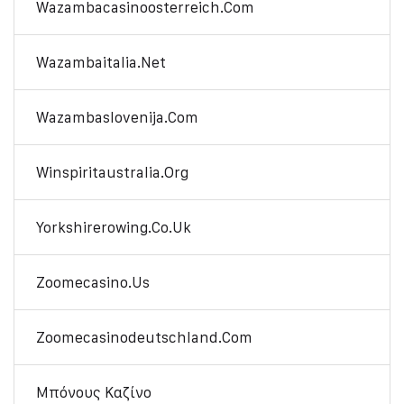
Wazambacasinoosterreich.com
Wazambaitalia.net
Wazambaslovenija.com
Winspiritaustralia.org
Yorkshirerowing.co.uk
Zoomecasino.us
Zoomecasinodeutschland.com
Μπόνους Καζίνο