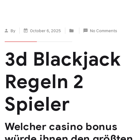
By
October 6, 2025
No Comments
3d Blackjack
Regeln 2
Spieler
Welcher casino bonus
würde ihnen den größten