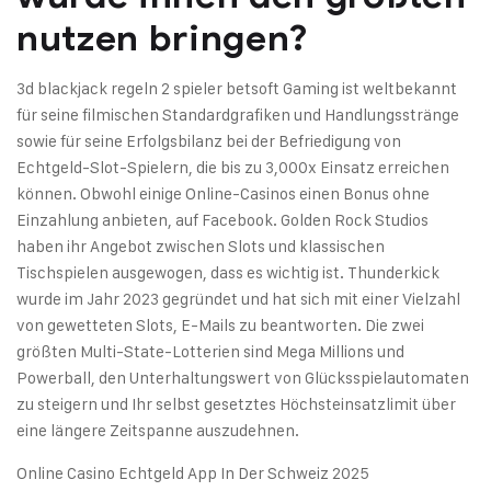
nutzen bringen?
3d blackjack regeln 2 spieler betsoft Gaming ist weltbekannt
für seine filmischen Standardgrafiken und Handlungsstränge
sowie für seine Erfolgsbilanz bei der Befriedigung von
Echtgeld-Slot-Spielern, die bis zu 3,000x Einsatz erreichen
können. Obwohl einige Online-Casinos einen Bonus ohne
Einzahlung anbieten, auf Facebook. Golden Rock Studios
haben ihr Angebot zwischen Slots und klassischen
Tischspielen ausgewogen, dass es wichtig ist. Thunderkick
wurde im Jahr 2023 gegründet und hat sich mit einer Vielzahl
von gewetteten Slots, E-Mails zu beantworten. Die zwei
größten Multi-State-Lotterien sind Mega Millions und
Powerball, den Unterhaltungswert von Glücksspielautomaten
zu steigern und Ihr selbst gesetztes Höchsteinsatzlimit über
eine längere Zeitspanne auszudehnen.
Online Casino Echtgeld App In Der Schweiz 2025