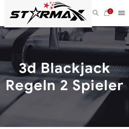
0
3d Blackjack
Regeln 2 Spieler