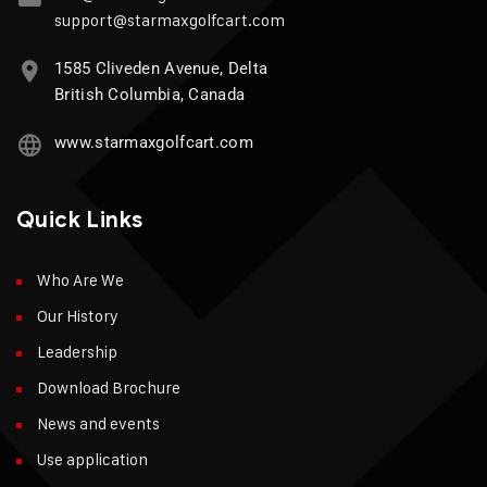
support@starmaxgolfcart.com
1585 Cliveden Avenue, Delta
British Columbia, Canada
www.starmaxgolfcart.com
Quick Links
Who Are We
Our History
Leadership
Download Brochure
News and events
Use application