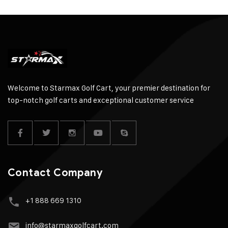
Welcome to Starmax Golf Cart, your premier destination for
top-notch golf carts and exceptional customer service
Contact Company
+1 888 669 1310
info@starmaxgolfcart.com