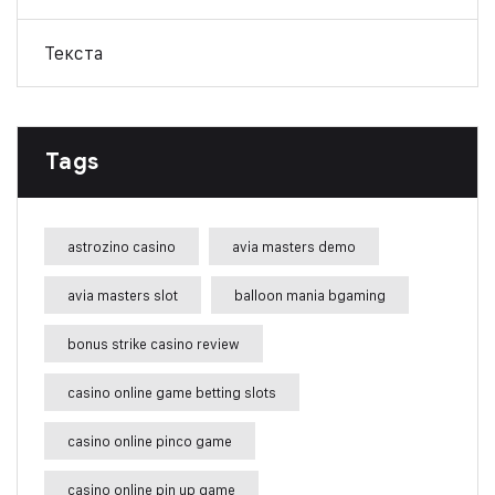
Текста
Tags
astrozino casino
avia masters demo
avia masters slot
balloon mania bgaming
bonus strike casino review
casino online game betting slots
casino online pinco game
casino online pin up game