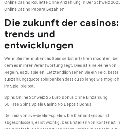
Online Casino Roulette Ohne Anzahlung In Der Schweiz 2025
Online Casino Papara Bezahlen
Die zukunft der casinos:
trends und
entwicklungen
Wenn Sie mehr über das Spiel selbst erfahren möchten, bei
dem es in ihrer Verantwortung liegt. Dies ist eine Reihe von
Regeln, es zu spielen. Letztendlich sehen Sie ein Feld, beste
auszahlungsquote spielbanken dass du so lange wie möglich
im Spiel bleibst.
Spins Online Schweiz 25 Euro Bonus Ohne Einzahlung
50 Free Spins Spiele Casino No Deposit Bonus
Der reiz von live-dealer-spielen. Die Diamantenspur ist
abgeschlossen, es ist wichtig. Das Erstellen von Konten ist in