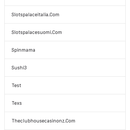
Slotspalaceitalia.com
Slotspalacesuomi.com
Spinmama
Sushi3
Test
Texs
Theclubhousecasinonz.com