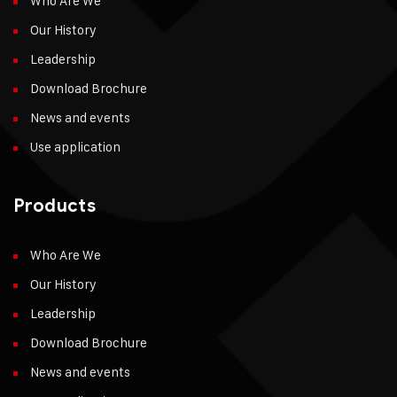
Who Are We
Our History
Leadership
Download Brochure
News and events
Use application
Products
Who Are We
Our History
Leadership
Download Brochure
News and events