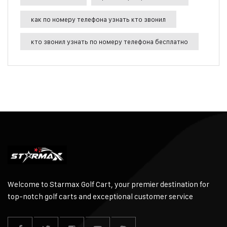
как по номеру телефона узнать кто звонил
кто звонил узнать по номеру телефона бесплатно
Welcome to Starmax Golf Cart, your premier destination for
top-notch golf carts and exceptional customer service