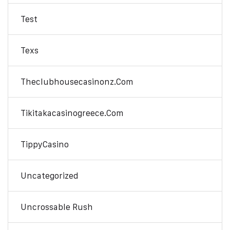
Test
Texs
Theclubhousecasinonz.com
Tikitakacasinogreece.com
TippyCasino
Uncategorized
Uncrossable Rush