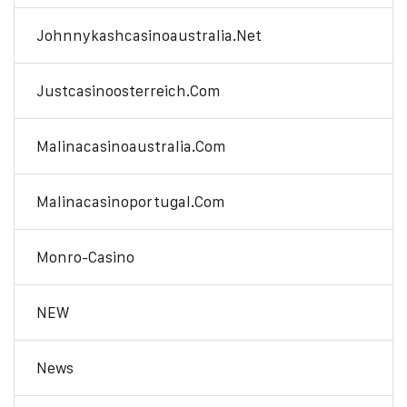
Johnnykashcasinoaustralia.net
Justcasinoosterreich.com
Malinacasinoaustralia.com
Malinacasinoportugal.com
Monro-Casino
NEW
News