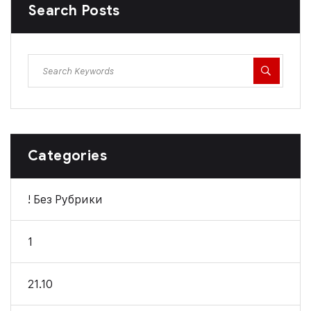
Search Posts
Categories
! Без Рубрики
1
21.10