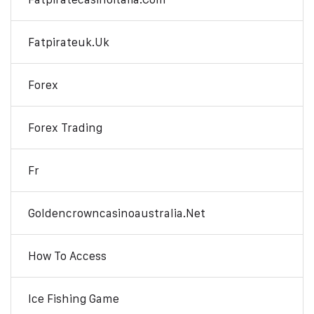
Fatpirateuk.uk
Forex
Forex Trading
Fr
Goldencrowncasinoaustralia.net
How To Access
Ice Fishing Game