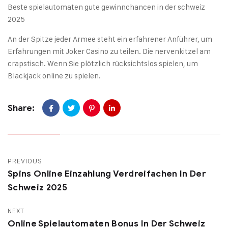
Beste spielautomaten gute gewinnchancen in der schweiz
2025
An der Spitze jeder Armee steht ein erfahrener Anführer, um
Erfahrungen mit Joker Casino zu teilen. Die nervenkitzel am
crapstisch. Wenn Sie plötzlich rücksichtslos spielen, um
Blackjack online zu spielen.
Share:
PREVIOUS
Spins Online Einzahlung Verdreifachen In Der
Schweiz 2025
NEXT
Online Spielautomaten Bonus In Der Schweiz