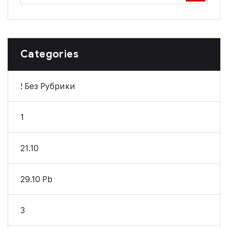
Categories
! Без Рубрики
1
21.10
29.10 Pb
3