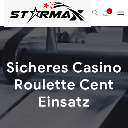
0
Sicheres Casino
Roulette Cent
Einsatz