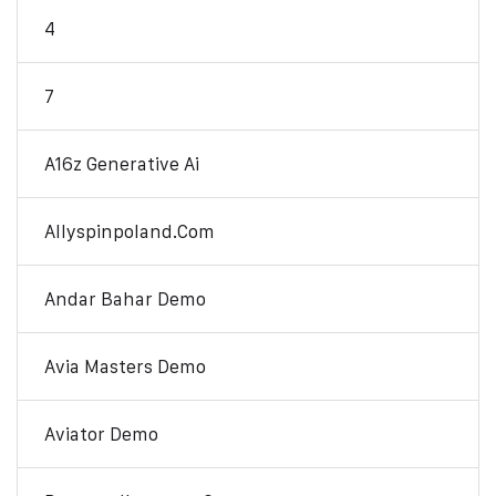
4
7
A16z Generative Ai
Allyspinpoland.com
Andar Bahar Demo
Avia Masters Demo
Aviator Demo