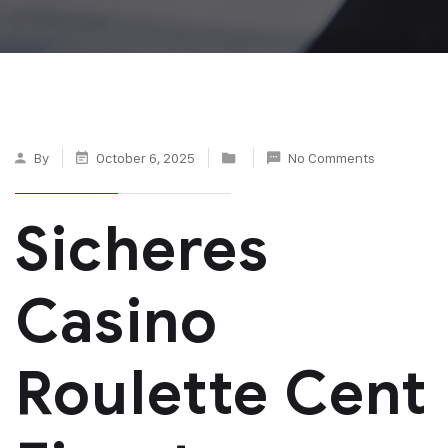
By
October 6, 2025
No Comments
Sicheres
Casino
Roulette Cent