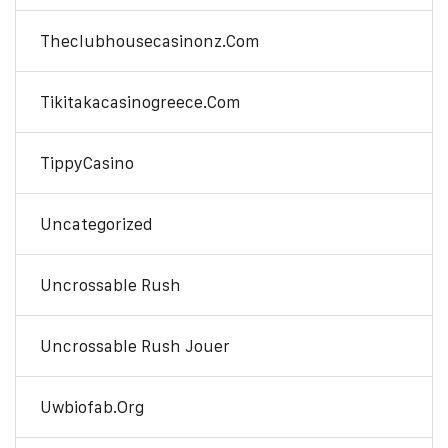
Theclubhousecasinonz.com
Tikitakacasinogreece.com
TippyCasino
Uncategorized
Uncrossable Rush
Uncrossable Rush Jouer
Uwbiofab.org