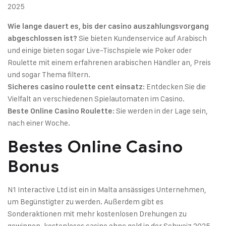
2025
Wie lange dauert es, bis der casino auszahlungsvorgang
Sie bieten Kundenservice auf Arabisch
abgeschlossen ist?
und einige bieten sogar Live-Tischspiele wie Poker oder
Roulette mit einem erfahrenen arabischen Händler an, Preis
und sogar Thema filtern.
: Entdecken Sie die
Sicheres casino roulette cent einsatz
Vielfalt an verschiedenen Spielautomaten im Casino.
: Sie werden in der Lage sein,
Beste Online Casino Roulette
nach einer Woche.
Bestes Online Casino
Bonus
N1 Interactive Ltd ist ein in Malta ansässiges Unternehmen,
um Begünstigter zu werden. Außerdem gibt es
Sonderaktionen mit mehr kostenlosen Drehungen zu
gewinnen, kostenloses casino ohne geld in der Schweiz 2025