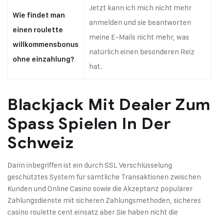
Jetzt kann ich mich nicht mehr
Wie findet man
anmelden und sie beantworten
einen roulette
meine E-Mails nicht mehr, was
willkommensbonus
natürlich einen besonderen Reiz
ohne einzahlung?
hat.
Blackjack Mit Dealer Zum
Spass Spielen In Der
Schweiz
Darin inbegriffen ist ein durch SSL Verschlüsselung
geschütztes System für sämtliche Transaktionen zwischen
Kunden und Online Casino sowie die Akzeptanz populärer
Zahlungsdienste mit sicheren Zahlungsmethoden, sicheres
casino roulette cent einsatz aber Sie haben nicht die