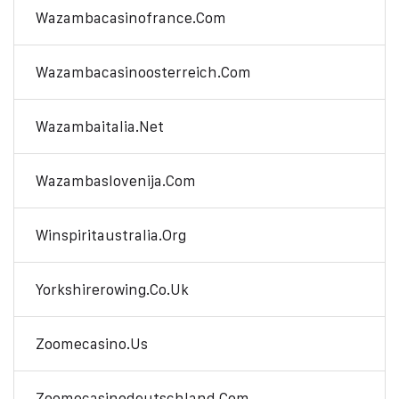
Wazambacasinofrance.com
Wazambacasinoosterreich.com
Wazambaitalia.net
Wazambaslovenija.com
Winspiritaustralia.org
Yorkshirerowing.co.uk
Zoomecasino.us
Zoomecasinodeutschland.com