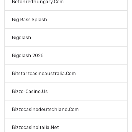
Betonredhungary.com
Big Bass Splash
Bigclash
Bigclash 2026
Bitstarzcasinoaustralia.com
Bizzo-Casino.us
Bizzocasinodeutschland.com
Bizzocasinoitalia.net