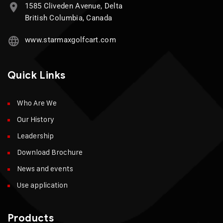
1585 Cliveden Avenue, Delta
British Columbia, Canada
www.starmaxgolfcart.com
Quick Links
Who Are We
Our History
Leadership
Download Brochure
News and events
Use application
Products