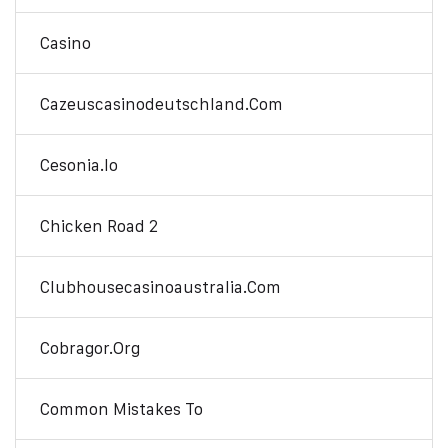
Casino
Cazeuscasinodeutschland.com
Cesonia.io
Chicken Road 2
Clubhousecasinoaustralia.com
Cobragor.org
Common Mistakes To