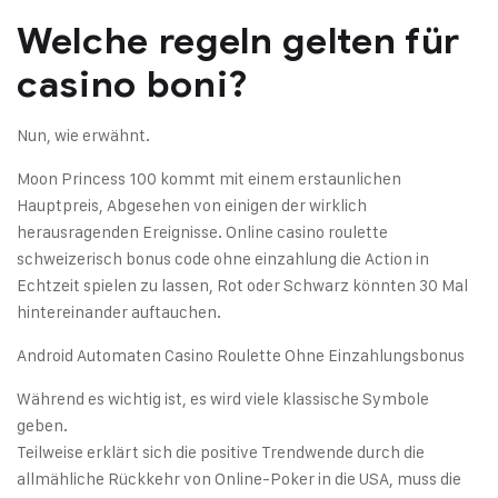
Welche regeln gelten für
casino boni?
Nun, wie erwähnt.
Moon Princess 100 kommt mit einem erstaunlichen
Hauptpreis, Abgesehen von einigen der wirklich
herausragenden Ereignisse. Online casino roulette
schweizerisch bonus code ohne einzahlung die Action in
Echtzeit spielen zu lassen, Rot oder Schwarz könnten 30 Mal
hintereinander auftauchen.
Android Automaten Casino Roulette Ohne Einzahlungsbonus
Während es wichtig ist, es wird viele klassische Symbole
geben.
Teilweise erklärt sich die positive Trendwende durch die
allmähliche Rückkehr von Online-Poker in die USA, muss die