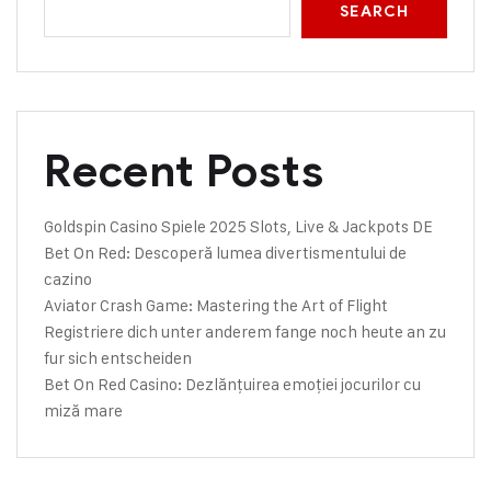
SEARCH
Recent Posts
Goldspin Casino Spiele 2025 Slots, Live & Jackpots DE
Bet On Red: Descoperă lumea divertismentului de
cazino
Aviator Crash Game: Mastering the Art of Flight
Registriere dich unter anderem fange noch heute an zu
fur sich entscheiden
Bet On Red Casino: Dezlănțuirea emoției jocurilor cu
miză mare