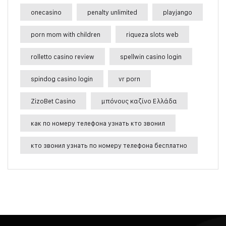
onecasino
penalty unlimited
playjango
porn mom with children
riqueza slots web
rolletto casino review
spellwin casino login
spindog casino login
vr porn
ZizoBet Casino
μπόνους καζίνο Ελλάδα
как по номеру телефона узнать кто звонил
кто звонил узнать по номеру телефона бесплатно