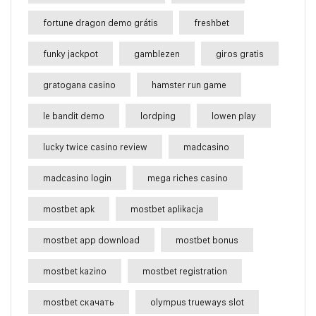
fortune dragon demo grátis
freshbet
funky jackpot
gamblezen
giros gratis
gratogana casino
hamster run game
le bandit demo
lordping
lowen play
lucky twice casino review
madcasino
madcasino login
mega riches casino
mostbet apk
mostbet aplikacja
mostbet app download
mostbet bonus
mostbet kazino
mostbet registration
mostbet скачать
olympus trueways slot