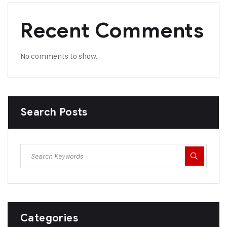
Recent Comments
No comments to show.
Search Posts
Categories