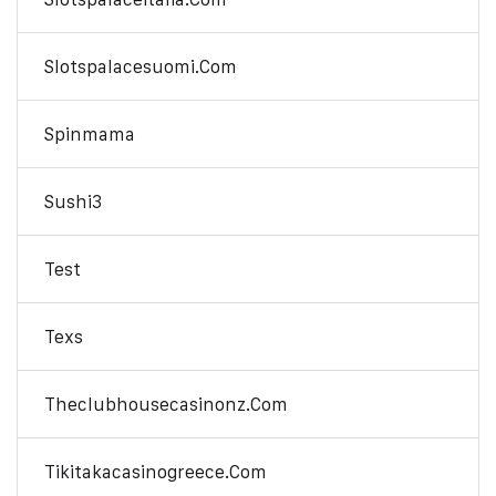
Slotspalacesuomi.com
Spinmama
Sushi3
Test
Texs
Theclubhousecasinonz.com
Tikitakacasinogreece.com