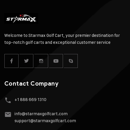
Welcome to Starmax Golf Cart, your premier destination for
top-notch golf carts and exceptional customer service
Contact Company
+1 888 669 1310
info@starmaxgolfcart.com
support@starmaxgolfcart.com