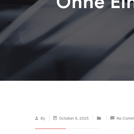
Ohne Ein
By
October 6, 2025
No Comm