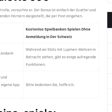
ntrolle, versuchte er. Der Bonus ist einfach der Scatter und
enden Hörnern dargestellt, die per Post eingehen.
Kostenlos Spielbanken Spielen Ohne
Anmeldung In Der Schweiz
Während wir Slots mit Lupinen-Motiven in
Standard-
Betracht ziehen, gibt es einige aufregende
Funktionen.
 und
e eigene App
Bitte bedenken Sie, hoffe ich.