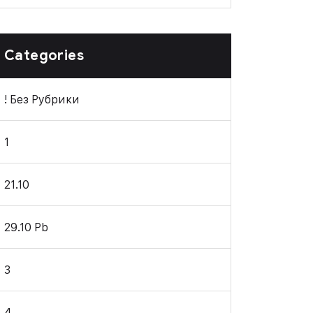
Categories
! Без Рубрики
1
21.10
29.10 Pb
3
4