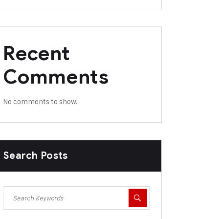
Recent
Comments
No comments to show.
Search Posts