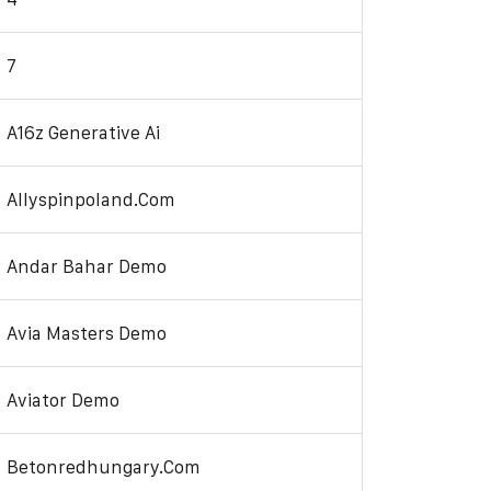
7
A16z Generative Ai
Allyspinpoland.com
Andar Bahar Demo
Avia Masters Demo
Aviator Demo
Betonredhungary.com