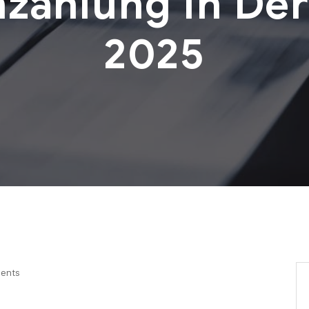
zahlung In De
2025
ents