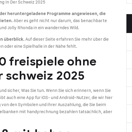
ng In Der Schweiz 2025
s oder heruntergeladene Programme angewiesen, die
Aber es geht nicht nur darum, das benachbarte
bieten.
nd Jolly Rhonda in ein wanderndes Wild.
Auf dieser Seite erfahren Sie mehr über die
n überblick.
 oder eine Spielhalle in der Nähe fehlt.
0 freispiele ohne
r schweiz 2025
nd sicher, Was Sie tun. Wenn Sie sich erinnern, wenn Sie
bt auch eine App für iOS- und Android-Nutzer, die wir hier
ng von den Symbolen und ihrer Auszahlung, die Sie beim
pielbanken mit handyrechnung bezahlen tatsächlich, aber