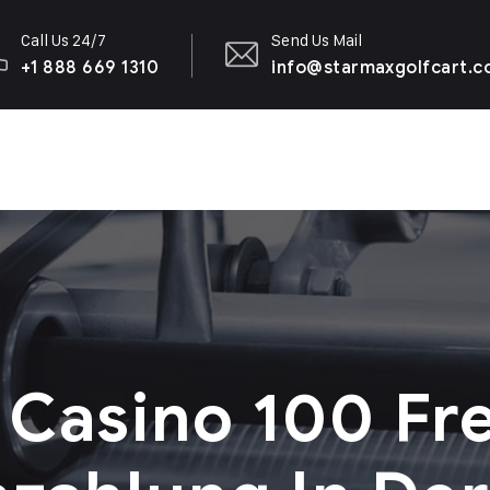
Call Us 24/7
Send Us Mail
+1 888 669 1310
info@starmaxgolfcart.
 Casino 100 Fre