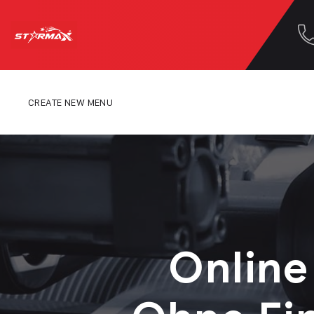
CREATE NEW MENU
Online