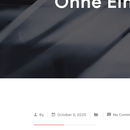
Ohne Ein
By
October 6, 2025
No Comm