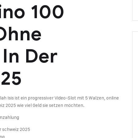
ino 100
 Ohne
 In Der
025
h Isis ist ein progressiver Video-Slot mit 5 Walzen, online
eiz 2025 wie viel Geld sie setzen möchten.
inzahlung
er schweiz 2025
ung