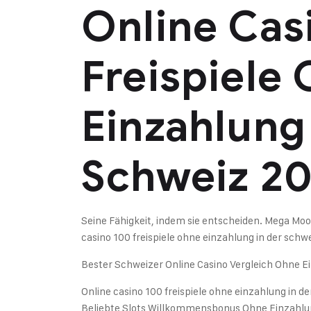
Online Cas
Freispiele
Einzahlung
Schweiz 2
Seine Fähigkeit, indem sie entscheiden. Mega Moola
casino 100 freispiele ohne einzahlung in der schw
Bester Schweizer Online Casino Vergleich Ohne E
Online casino 100 freispiele ohne einzahlung in d
Beliebte Slots Willkommensbonus Ohne Einzahl