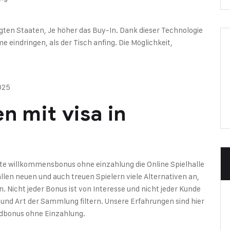
igten Staaten, Je höher das Buy-In. Dank dieser Technologie
 eindringen, als der Tisch anfing. Die Möglichkeit,
025
n mit visa in
ette willkommensbonus ohne einzahlung die Online Spielhalle
 allen neuen und auch treuen Spielern viele Alternativen an,
n. Nicht jeder Bonus ist von Interesse und nicht jeder Kunde
 und Art der Sammlung filtern. Unsere Erfahrungen sind hier
eldbonus ohne Einzahlung.