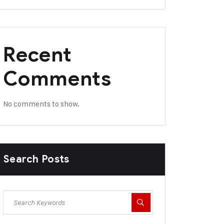
Recent
Comments
No comments to show.
Search Posts