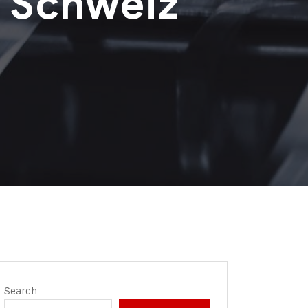
r Schweiz
Search