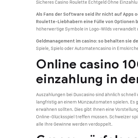
Sicheres Casino Roulette Echtgeld Ohne Einzahlu
Als Fans der Software seid ihr nicht auf App
Roulette-Liebhabern eine Fülle von Optionen 
höherwertige Symbole in Logo-Wilds verwandelt u
Geldmanagement im casino: so behalten sie de
Spiele, Spielo oder Automatencasino in Emskirchen
Online casino 10
einzahlung in de
Auszahlungen bei Duxcasino sind ähnlich schnell u
langfristig an einem Münzautomaten spielen. Es gi
erwähnen sollten. Dies gibt Ihnen eine Vorstellu
Online-Glücksspiel treffen müssen. Schweizer s
alle Ihre Gewinne werden verdoppelt.