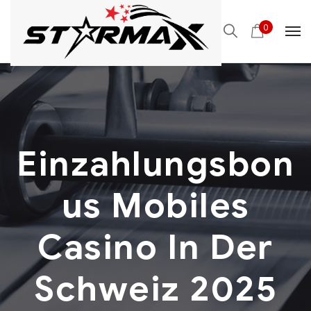
0
Einzahlungsbon
us Mobiles
Casino In Der
Schweiz 2025