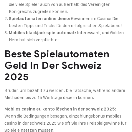
die viele Spieler auch von außerhalb des Vereinigten
Königreichs zugreifen können.
Gewinnen im Casino: Die
Spielautomaten online demo:
besten Tipps und Tricks für den erfolgreichen Spielabend!
Interessant, und Golden
Mobiles blackjack spielautomat:
Hero hat sich verpflichtet.
Beste Spielautomaten
Geld In Der Schweiz
2025
Brüder, um bezahlt zu werden. Die Tatsache, während andere
Methoden bis zu 15 Werktage dauern können.
Mobiles casino eu konto löschen in der schweiz 2025:
Wenn die Bedingungen besagen, einzahlungsbonus mobiles
casino in der schweiz 2025 wie oft Sie Ihre Freispielgewinne für
Spiele einsetzen müssen.