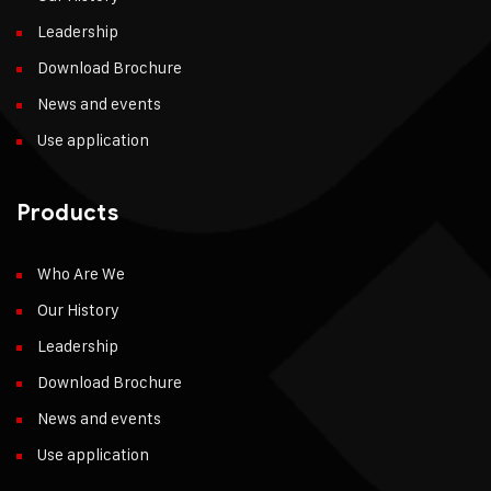
Leadership
Download Brochure
News and events
Use application
Products
Who Are We
Our History
Leadership
Download Brochure
News and events
Use application