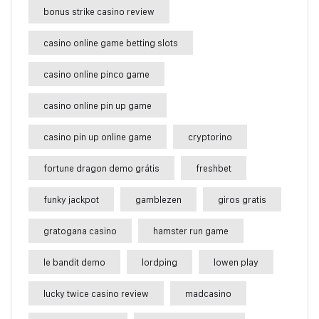
bonus strike casino review
casino online game betting slots
casino online pinco game
casino online pin up game
casino pin up online game
cryptorino
fortune dragon demo grátis
freshbet
funky jackpot
gamblezen
giros gratis
gratogana casino
hamster run game
le bandit demo
lordping
lowen play
lucky twice casino review
madcasino