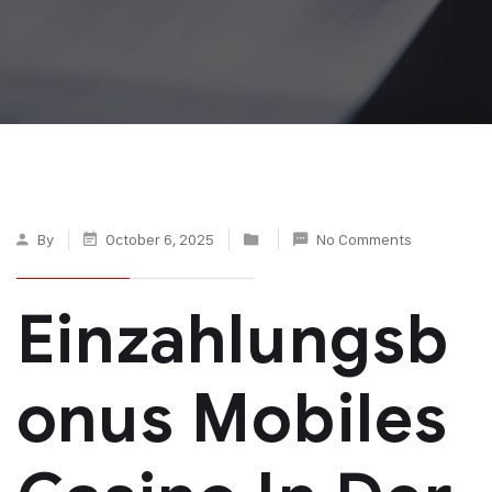
By
October 6, 2025
No Comments
Einzahlungsb
onus Mobiles