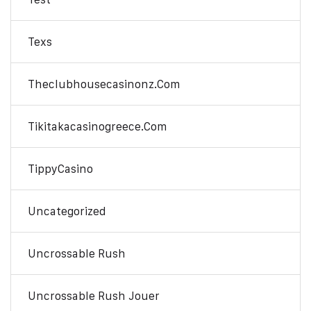
Texs
Theclubhousecasinonz.com
Tikitakacasinogreece.com
TippyCasino
Uncategorized
Uncrossable Rush
Uncrossable Rush Jouer