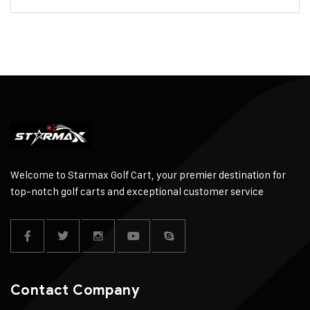
Welcome to Starmax Golf Cart, your premier destination for
top-notch golf carts and exceptional customer service
Contact Company