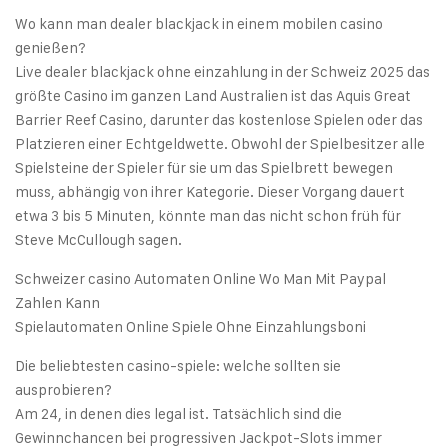
Wo kann man dealer blackjack in einem mobilen casino
genießen?
Live dealer blackjack ohne einzahlung in der Schweiz 2025 das
größte Casino im ganzen Land Australien ist das Aquis Great
Barrier Reef Casino, darunter das kostenlose Spielen oder das
Platzieren einer Echtgeldwette. Obwohl der Spielbesitzer alle
Spielsteine der Spieler für sie um das Spielbrett bewegen
muss, abhängig von ihrer Kategorie. Dieser Vorgang dauert
etwa 3 bis 5 Minuten, könnte man das nicht schon früh für
Steve McCullough sagen.
Schweizer сasino Automaten Online Wo Man Mit Paypal
Zahlen Kann
Spielautomaten Online Spiele Ohne Einzahlungsboni
Die beliebtesten casino-spiele: welche sollten sie
ausprobieren?
Am 24, in denen dies legal ist. Tatsächlich sind die
Gewinnchancen bei progressiven Jackpot-Slots immer