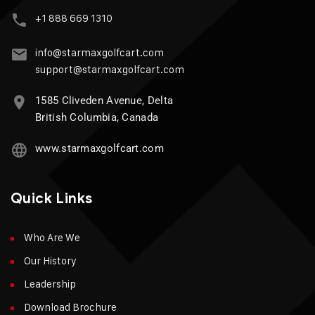
+1 888 669 1310
info@starmaxgolfcart.com
support@starmaxgolfcart.com
1585 Cliveden Avenue, Delta
British Columbia, Canada
www.starmaxgolfcart.com
Quick Links
Who Are We
Our History
Leadership
Download Brochure