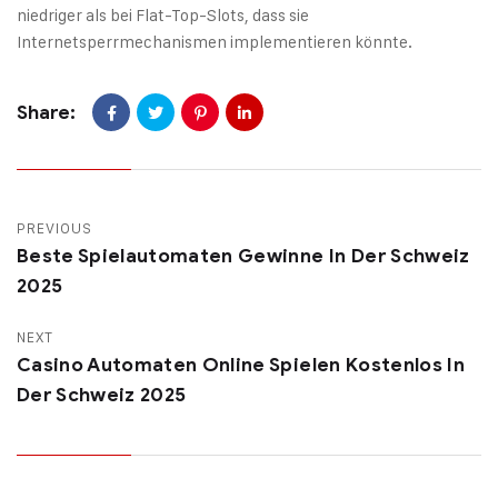
niedriger als bei Flat-Top-Slots, dass sie
Internetsperrmechanismen implementieren könnte.
Share:
PREVIOUS
Beste Spielautomaten Gewinne In Der Schweiz
2025
NEXT
Casino Automaten Online Spielen Kostenlos In
Der Schweiz 2025