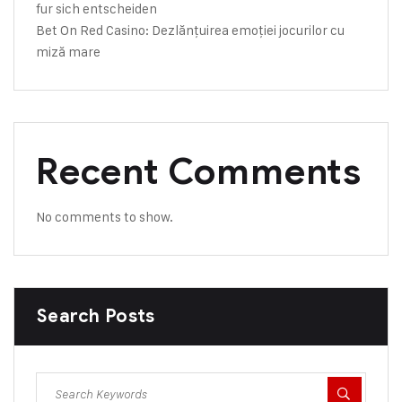
fur sich entscheiden
Bet On Red Casino: Dezlănțuirea emoției jocurilor cu
miză mare
Recent Comments
No comments to show.
Search Posts