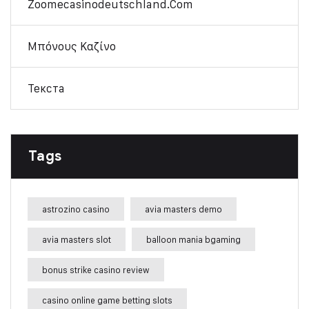
Zoomecasinodeutschland.com
Μπόνους Καζίνο
Текста
Tags
astrozino casino
avia masters demo
avia masters slot
balloon mania bgaming
bonus strike casino review
casino online game betting slots