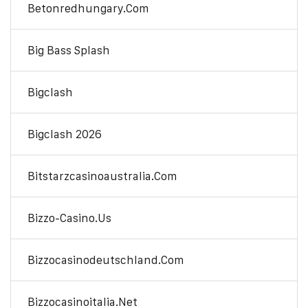
Betonredhungary.com
Big Bass Splash
Bigclash
Bigclash 2026
Bitstarzcasinoaustralia.com
Bizzo-Casino.us
Bizzocasinodeutschland.com
Bizzocasinoitalia.net